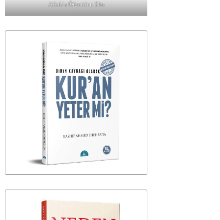
Allah'a Öğretilen Din