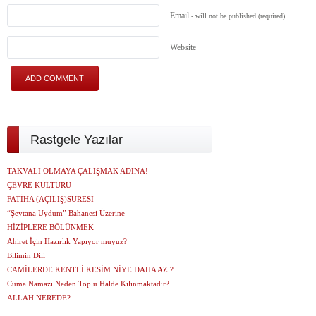
Email
- will not be published
(required)
Website
Rastgele Yazılar
TAKVALI OLMAYA ÇALIŞMAK ADINA!
ÇEVRE KÜLTÜRÜ
FATİHA (AÇILIŞ)SURESİ
“Şeytana Uydum” Bahanesi Üzerine
HİZİPLERE BÖLÜNMEK
Ahiret İçin Hazırlık Yapıyor muyuz?
Bilimin Dili
CAMİLERDE KENTLİ KESİM NİYE DAHA AZ ?
Cuma Namazı Neden Toplu Halde Kılınmaktadır?
ALLAH NEREDE?