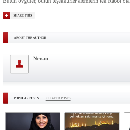
Bütün övgüler, bütün teşekkürler alemlerin tek Rabbi 
SHARE THIS
ABOUT THE AUTHOR
Nevau
POPULAR POSTS
RELATED POSTS