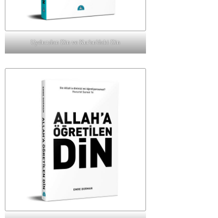
Uydurulan Din ve Kur'an'daki Din