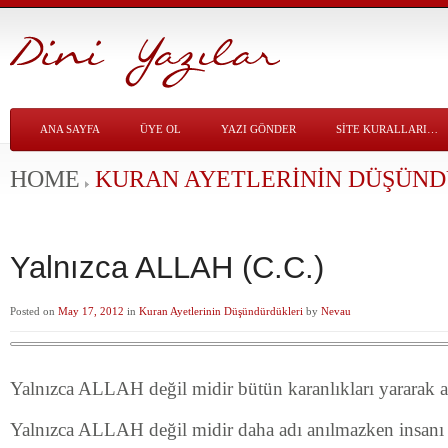
ANA SAYFA
ÜYE OL
YAZI GÖNDER
SITE KURALLARI…
HOME
KURAN AYETLERININ DÜŞÜN
Yalnızca ALLAH (C.C.)
Posted on
May 17, 2012
in
Kuran Ayetlerinin Düşündürdükleri
by
Nevau
Yalnızca ALLAH değil midir bütün karanlıkları yararak 
Yalnızca ALLAH değil midir daha adı anılmazken insanı 