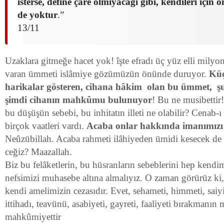
isterse, define çare olmıyacağı gibi, kendileri için
de yoktur
.”
13/11
Uzaklara gitmeğe hacet yok! îşte efradı üç yüz elli milyo
varan ümmeti islâmiye gözümüzün önünde duruyor.
Küç
harikalar gösteren, cihana hâkim olan bu ümmet, şu
şimdi cihanın mahkûmu bulunuyor
! Bu ne musibettir!
bu düşüşün sebebi, bu inhitatın illeti ne olabilir? Cenab-
birçok vaatleri vardı.
Acaba onlar hakkında imanımızı m
Neûzübillah. Acaba rahmeti ilâhiyeden ümidi kesecek de
ceğiz? Maazallah.
Biz bu felâketlerin, bu hüsranların sebeblerini hep kendi
nefsimizi muhasebe altına almalıyız. O zaman görürüz ki,
kendi amelimizin cezasıdır. Evet, sehameti, himmeti, saiyi, s
ittihadı, teavünü, asabiyeti, gayreti, faaliyeti bırakmanın 
mahkûmiyettir