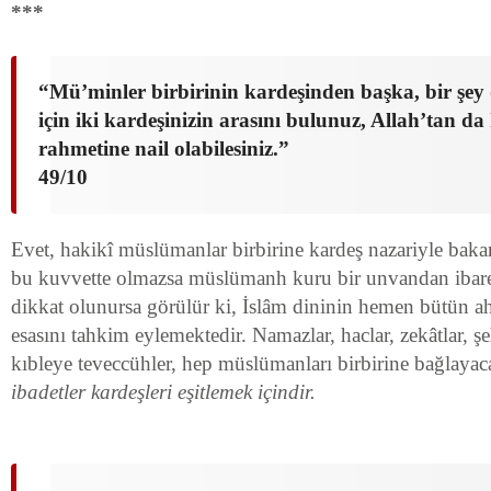
***
“Mü’minler birbirinin kardeşinden başka, bir şey 
için iki kardeşinizin arasını bulunuz, Allah’tan d
rahmetine nail olabilesiniz.”
49/10
Evet, hakikî müslümanlar birbirine kardeş nazariyle bakar
bu kuvvette olmazsa müslümanh kuru bir unvandan ibare
dikkat olunursa görülür ki, İslâm dininin hemen bütün 
esasını tahkim eylemektedir. Namazlar, haclar, zekâtlar, şe
kıbleye teveccühler, hep müslümanları birbirine bağlayacak
ibadetler kardeşleri eşitlemek içindir.