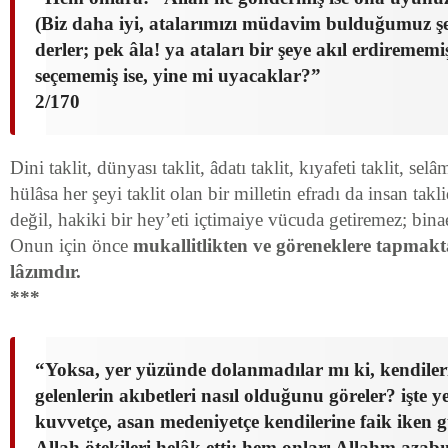
(Biz daha iyi, atalarımızı müdavim bulduğumuz şe
derler; pek âla! ya ataları bir şeye akıl erdiremem
seçememiş ise, yine mi uyacaklar?”
2/170
Dini taklit, dünyası taklit, âdatı taklit, kıyafeti taklit, selâm
hülâsa her şeyi taklit olan bir milletin efradı da insan takl
değil, hakiki bir hey’eti içtima­iye vücuda getiremez; bi
Onun için önce
mu­kallitlikten ve göreneklere tapma
lâzımdır.
***
“Yoksa, yer yüzünde dolanmadılar mı ki, kendiler
gelenlerin akıbetleri nasıl olduğunu göreler? işte y
kuvvetçe, asan medeniyetçe kendilerine faik iken 
Allah ötekileri helâk etti; hem onları Allahm aza