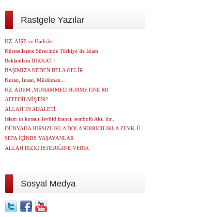
Rastgele Yazılar
HZ. AİŞE ve Hadisler
Küreselleşme Sürecinde Türkiye`de İslam
Reklamlara DİKKAT !
BAŞIMIZA NEDEN BELA GELİR
Kuran, İnsan, Müslüman...
HZ. ADEM ,MUHAMMED HÜRMETİNE Mİ
AFFEDİLMİŞTİR?
ALLAH`IN ADALETİ
İslam`ın kutsalı Tevhid inancı, sembolü Akıl`dır..
DÜNYADA HIRSIZLIKLA DOLANDIRICILIKLA ZEVK-Ü
SEFA İÇİNDE YAŞAYANLAR
ALLAH RIZKI İSTEDİĞİNE VERİR
Sosyal Medya