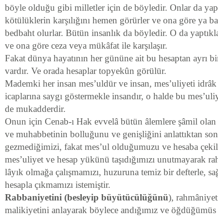
böyle olduğu gibi milletler için de böyledir. Onlar da yaptı
kötülüklerin karşılığını hemen görürler ve ona göre ya ba
bedbaht olurlar. Bütün insanlık da böyledir. O da yaptıkla
ve ona göre ceza veya mükâfat ile karşılaşır.
Fakat dünya hayatının her gününe ait bu hesaptan ayrı bi
vardır. Ve orada hesaplar topyekûn görülür.
Mademki her insan mes’uldür ve insan, mes’uliyeti idrâk 
icaplarına saygı göstermekle insandır, o halde bu mes’uli
de mukadderdir.
Onun için Cenab-ı Hak evvelâ bütün âlemlere şâmil ola
ve muhabbetinin bolluğunu ve genişliğini anlattık­tan son
gezmediğimizi, fakat mes’ul olduğumuzu ve he­saba çekil
mes’uliyet ve hesap yükünü taşıdığı­mızı unutmayarak rah
lâyık olmağa çalışma­mızı, huzuruna temiz bir defterle, sağ
hesapla çık­mamızı istemiştir.
Rabbaniyetini (besleyip büyütücülüğünü
), rahmâniyet
malikiyetini anlayarak böylece andığımız ve öğdüğümüs 