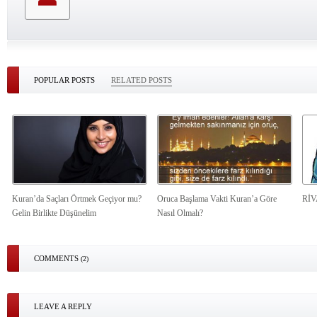
POPULAR POSTS
RELATED POSTS
Kuran’da Saçları Örtmek Geçiyor mu?
Oruca Başlama Vakti Kuran’a Göre
Rİ
Gelin Birlikte Düşünelim
Nasıl Olmalı?
COMMENTS
(2)
LEAVE A REPLY