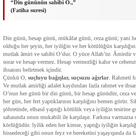
“Din gününün sahibi O.,”
(Fatiha suresi)
Din günü, hesap günü, mükâfat günü, ceza günü; yani her
olduğu her şeyin, her iyiliğin ve her kötülüğün kar­şılığı
mutlak âmiri ve sahibi O’dur. O yüce Al­lah’tır. Âmirdir 
sorar ve hesap vermez. Hesap vermezliği kahır ve ceberu
ihsanını belirtmek içindir.
Çünkü O,
suçluyu bağışlar, suçsuzu ağırlar
. Rahmeti h
Ve mutlak amirliği adalet kaydından fazla rah­met ve ihsan
O’nun her günü bir din günü, bir hesap günüdür, ceza v
her gün, her fert yaptıklarının karşılığını hemen görür. Sı
şöhretinde, elhasıl yaptığı kötülük veya iyiliğin tesirine 
sahasında onun mukabili ile karşılaşır. Farkına varmazsa
körlüğüdür. îyilik eden her kimse, yaptığı iyiliğin karşılı
his­sedeceği gibi onun feyz ve bereketini yaşayışında da fa