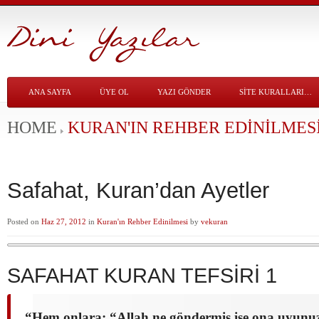
ANA SAYFA
ÜYE OL
YAZI GÖNDER
SITE KURALLARI…
HOME
KURAN'IN REHBER EDINILMES
Safahat, Kuran’dan Ayetler
Posted on
Haz 27, 2012
in
Kuran'ın Rehber Edinilmesi
by
vekuran
SAFAHAT KURAN TEFSİRİ 1
“Hem onlara: “Allah ne göndermiş ise ona uyunuz