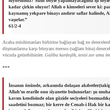
lüyorsunuz? Sizin böyle yapamayacağınız işi söyl
kadar çirkin oluyor! Allah o kimseleri sever ki: par
kaynamış yekpare binayı andırır saflar halinde, A
vaşırlar.”
61/2-4
Acaba müslümanları birbirine bağlayan bağ ne dereceler
düşmanlarına karşı bünyanı mersus (sağlam bina) denecek
vücuda getirebilsinler.
Galiba kardeşlik, tesisi zor ama im
***
İnsanın önünde, arkasında dolaşan akıbetler(takip 
Allah’ın erarîle onu sîyanette bulunurlar: şu muha
kavım ken­disinde olan güzide seciyeleri bozmadı
saadetini boz­maz; bir kerre de Cenab-i Hak bir ka