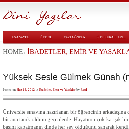
ANA SAYFA
ÜYE OL
YAZI GÖNDER
SITE KURALLARI…
HOME
İBADETLER, EMIR VE YASAKL
Yüksek Sesle Gülmek Günah (m
Posted on
Haz 18, 2012
in
İbadetler, Emir ve Yasaklar
by
Fazil
Üniversite sınavına hazırlanan bir öğrencinin arkadaşına 
bir ana tanık oldum geçenlerde. Hayatının çok karışık b
başını kapatmanın dinde her şey olduğunu sanarak kend