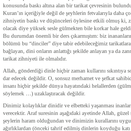
konusunda baskı altına alan bir tarikat çevresinin bulun
Kuran’ın içeriğiyle değil de şeyhlerin fetvalarıyla daha 
zihniyetin baskı ve düşünceleri öylesine etkili olmuş ki, 
olacak diye yüksek sesle gülmekten bile korkar hale gel
Bu durumdan önemli bir ders çıkarmıştım: biz inananları
bölümü bu “dinciler” diye tabir edebileceğimiz tarikatlara
bağlayan, dini onların anlattığı şekilde anlayan ya da za
tarikat zihniyeti ile olmalıdır.
Allah, gönderdiği dinle hiçbir zaman kullarını sıkıntıya s
dar edecek değildir. O, sonsuz merhamet ve şefkat sahibi
insanı hiçbir şekilde dünya hayatındaki helallerden (gülm
söylemek …) uzaklaştıracak değildir.
Dinimiz kolaylıklar dinidir ve elbetteki yaşanması inanla
verecektir. Araf suresinin aşağıdaki ayetinde Allah, güzel 
şeylerin haram olduğundan ve dinimizin kurallarını uygul
ağırlıklardan (önceki tahrif edilmiş dinlerin koyduğu katı 