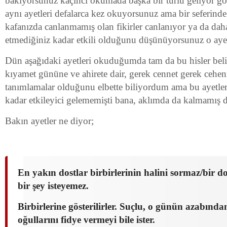
bakıyorsunuz kaçıncı okumada başka bir türlü geliyor gö
aynı ayetleri defalarca kez okuyorsunuz ama bir seferind
kafanızda canlanmamış olan fikirler canlanıyor ya da dah
etmediğiniz kadar etkili olduğunu düşünüyorsunuz o ayet
Dün aşağıdaki ayetleri okuduğumda tam da bu hisler beli
kıyamet gününe ve ahirete dair, gerek cennet gerek cehe
tanımlamalar olduğunu elbette biliyordum ama bu ayetle
kadar etkileyici gelememişti bana, aklımda da kalmamış d
Bakın ayetler ne diyor;
En yakın dostlar birbirlerinin halini sormaz/bir d
bir şey isteyemez.
Birbirlerine gösterilirler. Suçlu, o günün azabınd
oğullarını fidye vermeyi bile ister.