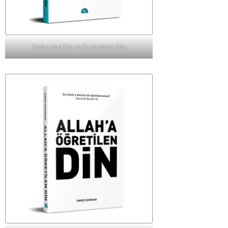
Uydurulan Din ve Kur'an'daki Din