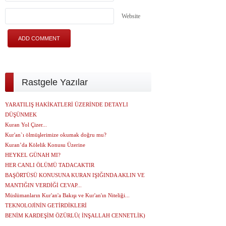
Website
Rastgele Yazılar
YARATILIŞ HAKİKATLERİ ÜZERİNDE DETAYLI
DÜŞÜNMEK
Kuran Yol Çizer...
Kur'an`ı ölmüşlerimize okumak doğru mu?
Kuran’da Kölelik Konusu Üzerine
HEYKEL GÜNAH MI?
HER CANLI ÖLÜMÜ TADACAKTIR
BAŞÖRTÜSÜ KONUSUNA KURAN IŞIĞINDA AKLIN VE
MANTIĞIN VERDİĞİ CEVAP...
Müslümanların Kur'an'a Bakışı ve Kur'an'ın Niteliği...
TEKNOLOJİNİN GETİRDİKLERİ
BENİM KARDEŞİM ÖZÜRLÜ( İNŞALLAH CENNETLİK)