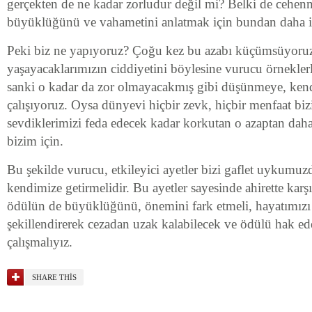
gerçekten de ne kadar zorludur değil mi? Belki de cehen
büyüklüğünü ve vahametini anlatmak için bundan daha iy
Peki biz ne yapıyoruz? Çoğu kez bu azabı küçümsüyoruz
yaşayacaklarımızın ciddiyetini böylesine vurucu örneklerle
sanki o kadar da zor olmayacakmış gibi düşünmeye, ken
çalışıyoruz. Oysa dünyevi hiçbir zevk, hiçbir menfaat b
sevdiklerimizi feda edecek kadar korkutan o azaptan dah
bizim için.
Bu şekilde vurucu, etkileyici ayetler bizi gaflet uykumu
kendimize getirmelidir. Bu ayetler sayesinde ahirette karş
ödülün de büyüklüğünü, önemini fark etmeli, hayatımızı 
şekillendirerek cezadan uzak kalabilecek ve ödülü hak ed
çalışmalıyız.
SHARE THIS