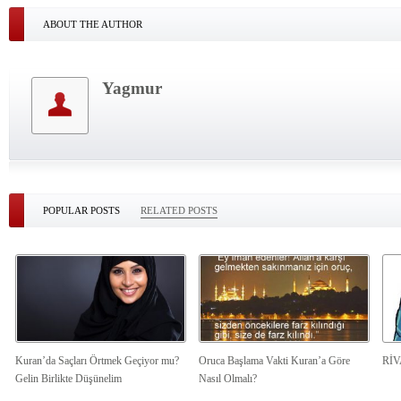
ABOUT THE AUTHOR
Yagmur
POPULAR POSTS
RELATED POSTS
Kuran’da Saçları Örtmek Geçiyor mu?
Oruca Başlama Vakti Kuran’a Göre
Rİ
Gelin Birlikte Düşünelim
Nasıl Olmalı?