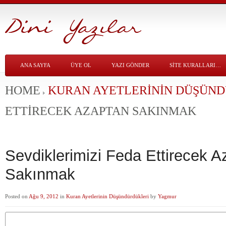
ANA SAYFA
ÜYE OL
YAZI GÖNDER
SITE KURALLARI…
HOME
KURAN AYETLERININ DÜŞÜN
ETTIRECEK AZAPTAN SAKINMAK
Sevdiklerimizi Feda Ettirecek A
Sakınmak
Posted on
Ağu 9, 2012
in
Kuran Ayetlerinin Düşündürdükleri
by
Yagmur