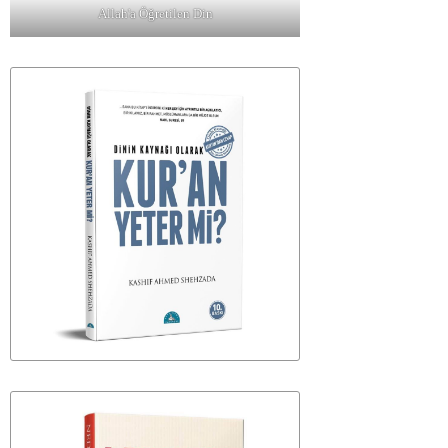
Allah'a Öğretilen Din