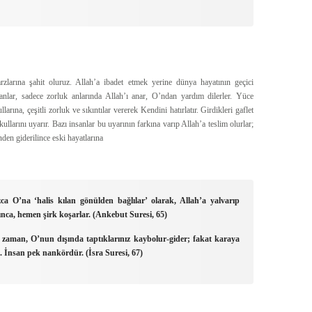
zlarına şahit oluruz. Allah’a ibadet etmek yerine dünya hayatının geçici
anlar, sadece zorluk anlarında Allah’ı anar, O’ndan yardım dilerler. Yüce
rına, çeşitli zorluk ve sıkıntılar vererek Kendini hatırlatır. Girdikleri gaflet
larını uyarır. Bazı insanlar bu uyarının farkına varıp Allah’a teslim olurlar;
nden giderilince eski hayatlarına
ca O’na ‘halis kılan gönülden bağlılar’ olarak, Allah’a yalvarıp
ınca, hemen şirk koşarlar. (Ankebut Suresi, 65)
u zaman, O’nun dışında taptıklarınız kaybolur-gider; fakat karaya
niz. İnsan pek nankördür. (İsra Suresi, 67)