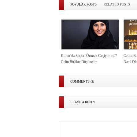
POPULAR POSTS
RELATED POSTS
Kuran’da Saçları Örtmek Geçiyor mu?
Oruca Ba
Gelin Birlikte Düşünelim
Nasıl Ol
COMMENTS
(2)
LEAVE A REPLY