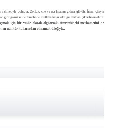
rahmetiyle doludur. Zorluk, çile ve acı insanın gıdası gibidir. İnsan çileyle
r gibi gözükse de temelinde mutlaka hayır olduğu akıldan çıkarılmamalıdır.
laşmak için bir vesile olarak algılarsak, üzerimizdeki merhametini de
dönen nankör kullarından olmamak dileğiyle..