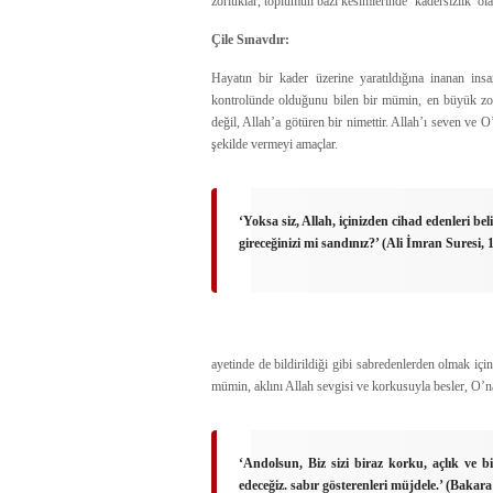
zorluklar, toplumun bazı kesimlerinde ‘kadersizlik’ o
Çile Sınavdır:
Hayatın bir kader üzerine yaratıldığına inanan insa
kontrolünde olduğunu bilen bir mümin, en büyük zorl
değil, Allah’a götüren bir nimettir. Allah’ı seven ve 
şekilde vermeyi amaçlar.
‘Yoksa siz, Allah, içinizden cihad edenleri be
gireceğinizi mi sandınız?’ (Ali İmran Suresi, 
ayetinde de bildirildiği gibi sabredenlerden olmak içi
mümin, aklını Allah sevgisi ve korkusuyla besler, O’na 
‘Andolsun, Biz sizi biraz korku, açlık ve 
edeceğiz. sabır gösterenleri müjdele.’ (Bakara