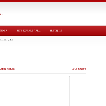
ÖNDER
SITE KURALLARI…
İLETİŞİM
NIMETI ÇILE
y
Altug Ozturk
2 Comments