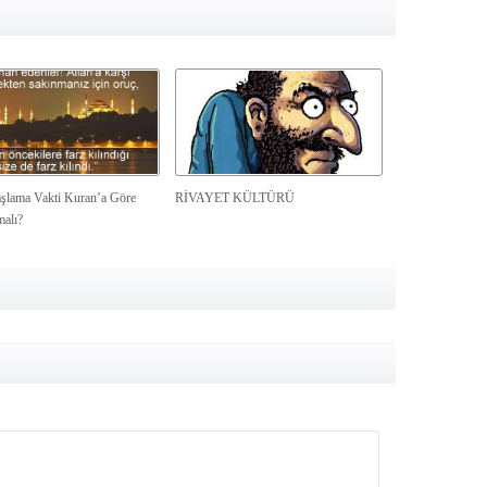
şlama Vakti Kuran’a Göre
RİVAYET KÜLTÜRÜ
malı?