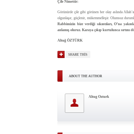
Çile Nimettir:
Görünürde çile gibi görünen her olay aslında Allah’ın 
olgunlaşır, güçlenir, mükemmelleşir. Olumsuz durumla
Rabbimizin bize verdiği sıkıntıları, O’na yakın
anlamış oluruz. Karaya çıkıp kurtulunca sırtını 
Altuğ ÖZTÜRK
SHARE THIS
ABOUT THE AUTHOR
Altug Ozturk