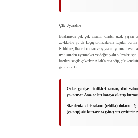
Çile Uyarıdır:
Etrafımızda pek çok insanın dinden uzak yaşam tar
zevklerine ya da koşuşturmacalarına kapılan bu ins
Rabbimiz, ibadeti unutan ve şeytanın yoluna kayan kulla
uykusundan uyanmaları ve doğru yolu bulmaları için kul
bazıları ise çile çekerken Allah’a dua edip, çile kendisi
geri dönerler.
Onlar gemiye bindikleri zaman, dini yalnız
yakarırlar. Ama onları karaya çıkarıp kurtar
Size denizde bir sıkıntı (tehlike) dokunduğ
(çıkarıp) sizi kurtarınca (yine) sırt çevirirsi