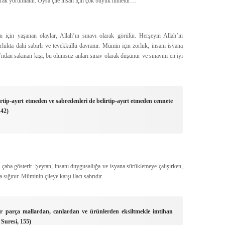
larak yorumlanır. Oysa çile insan için çok büyük nimettir…
n için yaşanan olaylar, Allah’ın sınavı olarak görülür. Herşeyin Allah’ın
ukta dahi sabırlı ve tevekküllü davranır. Mümin için zorluk, insanı isyana
O’ndan sakınan kişi, bu olumsuz anları sınav olarak düşünür ve sınavını en iyi
lirtip-ayırt etmeden ve sabredenleri de belirtip-ayırt etmeden cennete
142)
n çaba gösterir. Şeytan, insanı duygusallığa ve isyana sürüklemeye çalışırken,
sığınır. Müminin çileye karşı ilacı sabrıdır.
bir parça mallardan, canlardan ve ürünlerden eksiltmekle imtihan
 Suresi, 155)