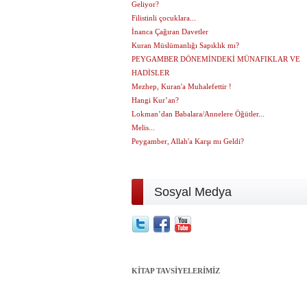
Geliyor?
Filistinli çocuklara...
İnanca Çağıran Davetler
Kuran Müslümanlığı Sapıklık mı?
PEYGAMBER DÖNEMİNDEKİ MÜNAFIKLAR VE
HADİSLER
Mezhep, Kuran'a Muhalefettir !
Hangi Kur’an?
Lokman’dan Babalara/Annelere Öğütler...
Melis...
Peygamber, Allah'a Karşı mı Geldi?
Sosyal Medya
KİTAP TAVSİYELERİMİZ