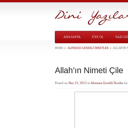
ANA SAYFA
ÜYE OL
YAZI G
HOME
ALINMASI GEREKLI İBRETLER
ALLAH’IN 
Allah’ın Nimeti Çile
Posted on
Haz 23, 2013
in
Alınması Gerekli İbretler
b