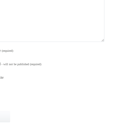
e
(required)
l
- will not be published
(required)
ite