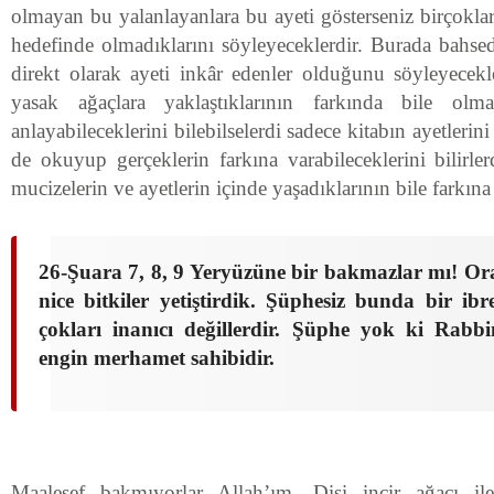
olmayan bu yalanlayanlara bu ayeti gösterseniz birçoklar
hedefinde olmadıklarını söyleyeceklerdir. Burada bahsed
direkt olarak ayeti inkâr edenler olduğunu söyleyecekl
yasak ağaçlara yaklaştıklarının farkında bile olma
anlayabileceklerini bilebilselerdi sadece kitabın ayetlerini
de okuyup gerçeklerin farkına varabileceklerini bilirle
mucizelerin ve ayetlerin içinde yaşadıklarının bile farkına
26-Şuara 7, 8, 9 Yeryüzüne bir bakmazlar mı! Ora
nice bitkiler yetiştirdik. Şüphesiz bunda bir ib
çokları inanıcı değillerdir. Şüphe yok ki Rabb
engin merhamet sahibidir.
Maalesef bakmıyorlar Allah’ım. Dişi incir ağacı il