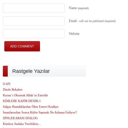
Name
(required)
Email
- will not be published
(required)
Website
Rastgele Yazılar
O AN
Dinde Rekabet
Kuran`ı Okumak Allah`ın Emridir
KİMLERE KAFİR DENİR-1
Salgın Hastalıklardan Ölen Emevi Kralları
İmanlarından Sonra Küfre Sapmak Ne Anlama Geliyor?
DİNLER ARASI DİALOG
Kimlere Sadaka Verebiliriz...