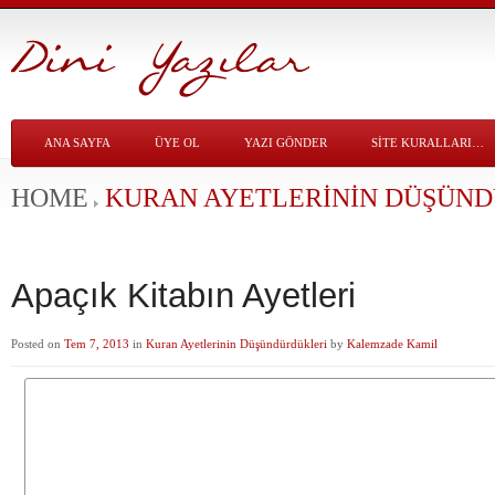
ANA SAYFA
ÜYE OL
YAZI GÖNDER
SITE KURALLARI…
HOME
KURAN AYETLERININ DÜŞÜN
Apaçık Kitabın Ayetleri
Posted on
Tem 7, 2013
in
Kuran Ayetlerinin Düşündürdükleri
by
Kalemzade Kamil