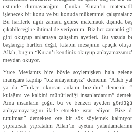
üstünde durmayacağım. Çünkü Kuran’ın matematiks
işlenecek bir konu ve bu konuda mükemmel çalışmalar 
Bu harflerle ilgili zamanı gelirse matematik dışında ba
çıkabileceğine ihtimal de veriyorum. Biz her zamanki gib
gibi okuyup anlamaya çalışalım ayetleri. Bu yazıda 
başlangıç harfleri değil, kitabın mesajının apaçık oluş
Allah, bugün “Kuran’ı kendiniz okuyup anlayamazsınız” 
meydan okuyor.
Yüce Mevlamız bize böyle söylemişken hala gelenek
inanışlara kapılıp “biz anlayamayız” demenin “Allah y
ya da “Türkçe okursan anlamı bozulur” demenin “b
kulağını ve kalbini mühürlediği insanlardanım” demekt
Ama insanların çoğu, bu ve benzeri ayetleri gördüğü
anlayamayacağını ifade etmekte ısrar ediyor. Bize 
tutulması” demekten öte bir söz söylemek kalmıyo
yıpratırsak yıpratalım Allah’ın ayetini yalanlamalar