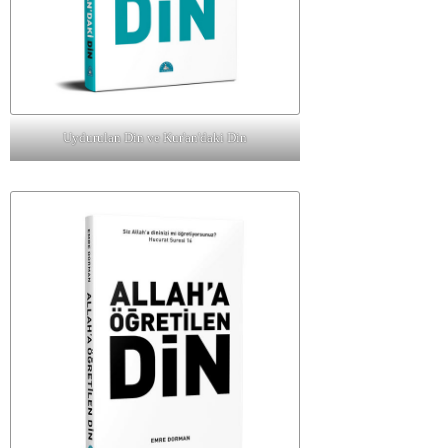
Uydurulan Din ve Kur'an'daki Din