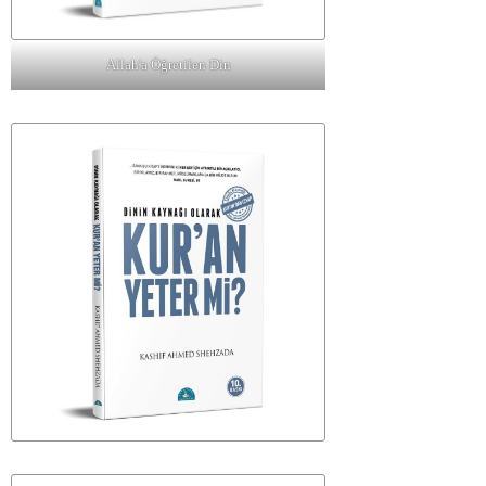
Allah'a Öğretilen Din