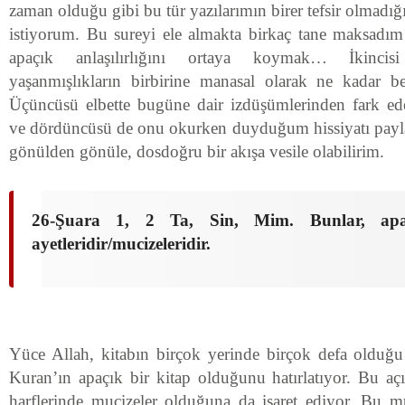
zaman olduğu gibi bu tür yazılarımın birer tefsir olmadığ
istiyorum. Bu sureyi ele almakta birkaç tane maksadım 
apaçık anlaşılırlığını ortaya koymak… İkincisi 
yaşanmışlıkların birbirine manasal olarak ne kadar 
Üçüncüsü elbette bugüne dair izdüşümlerinden fark ed
ve dördüncüsü de onu okurken duyduğum hissiyatı pay
gönülden gönüle, dosdoğru bir akışa vesile olabilirim.
26-Şuara 1, 2 Ta, Sin, Mim. Bunlar, apa
ayetleridir/mucizeleridir.
Yüce Allah, kitabın birçok yerinde birçok defa olduğu
Kuran’ın apaçık bir kitap olduğunu hatırlatıyor. Bu aç
harflerinde mucizeler olduğuna da işaret ediyor. Bu 