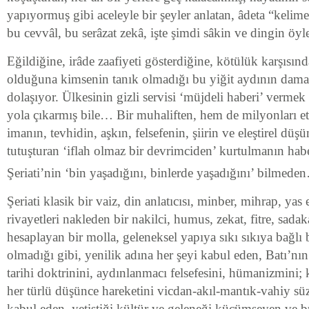
yapıyormuş gibi aceleyle bir şeyler anlatan, âdeta “kelim
bu cevvâl, bu serâzat zekâ, işte şimdi sâkin ve dingin ö
Eğildiğine, irâde zaafiyeti gösterdiğine, kötülük karşısı
olduğuna kimsenin tanık olmadığı bu yiğit aydının damar
dolaşıyor. Ülkesinin gizli servisi ‘müjdeli haberi’ vermek 
yola çıkarmış bile… Bir muhaliften, hem de milyonları et
imanın, tevhidin, aşkın, felsefenin, şiirin ve eleştirel düş
tutuşturan ‘iflah olmaz bir devrimciden’ kurtulmanın hab
Şeriati’nin ‘bin yaşadığını, binlerde yaşadığını’ bilmede
Şeriati klasik bir vaiz, din anlatıcısı, minber, mihrap, yas
rivayetleri nakleden bir nakilci, humus, zekat, fitre, sadak
hesaplayan bir molla, geleneksel yapıya sıkı sıkıya bağlı
olmadığı gibi, yenilik adına her şeyi kabul eden, Batı’nın h
tarihi doktrinini, aydınlanmacı felsefesini, hümanizmini; 
her türlü düşünce hareketini vicdan-akıl-mantık-vahiy s
kabul eden, yetiştiği kültür ve geleneği küçümseyen ve