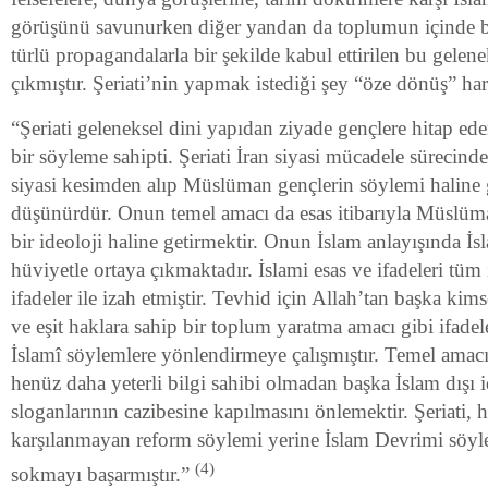
görüşünü savunurken diğer yandan da toplumun içinde b
türlü propagandalarla bir şekilde kabul ettirilen bu gelene
çıkmıştır. Şeriati’nin yapmak istediği şey “öze dönüş” har
“Şeriati geleneksel dini yapıdan ziyade gençlere hitap e
bir söyleme sahipti. Şeriati İran siyasi mücadele sürecind
siyasi kesimden alıp Müslüman gençlerin söylemi haline 
düşünürdür. Onun temel amacı da esas itibarıyla Müslüman
bir ideoloji haline getirmektir. Onun İslam anlayışında İs
hüviyetle ortaya çıkmaktadır. İslami esas ve ifadeleri tüm 
ifadeler ile izah etmiştir. Tevhid için Allah’tan başka ki
ve eşit haklara sahip bir toplum yaratma amacı gibi ifade
İslamî söylemlere yönlendirmeye çalışmıştır. Temel ama
henüz daha yeterli bilgi sahibi olmadan başka İslam dışı i
sloganlarının cazibesine kapılmasını önlemektir. Şeriati, 
karşılanmayan reform söylemi yerine İslam Devrimi söyle
(4)
sokmayı başarmıştır.”