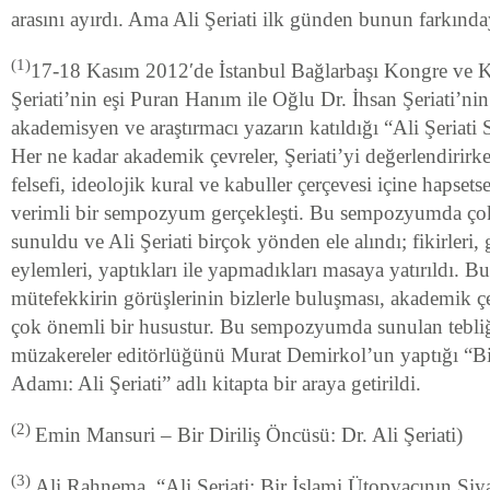
arasını ayırdı. Ama Ali Şeriati ilk günden bunun farkınd
(1)
17-18 Kasım 2012′de İstanbul Bağlarbaşı Kongre ve K
Şeriati’nin eşi Puran Hanım ile Oğlu Dr. İhsan Şeriati’nin
akademisyen ve araştırmacı yazarın katıldığı “Ali Şeriat
Her ne kadar akademik çevreler, Şeriati’yi değerlendirirke
felsefi, ideolojik kural ve kabuller çerçevesi içine hapsets
verimli bir sempozyum gerçekleşti. Bu sempozyumda çok
sunuldu ve Ali Şeriati birçok yönden ele alındı; fikirleri, 
eylemleri, yaptıkları ile yapmadıkları masaya yatırıldı. B
mütefekkirin görüşlerinin bizlerle buluşması, akademik çev
çok önemli bir husustur. Bu sempozyumda sunulan tebliğ
müzakereler editörlüğünü Murat Demirkol’un yaptığı “
Adamı: Ali Şeriati” adlı kitapta bir araya getirildi.
(2)
Emin Mansuri – Bir Diriliş Öncüsü: Dr. Ali Şeriati)
(3)
Ali Rahnema, “Ali Şeriati: Bir İslami Ütopyacının Siya