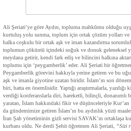
Ali Şeriati’ye göre Aydın, topluma mahkûmu olduğu u
kurtuluş yolu sunma, toplum için ortak çözüm yolları ve i
halka coşkulu bir ortak aşk ve iman kazandırma sorumlul
toplumun çöküntü içindeki soğuk ve donuk geleneksel y
meydana getirir, kendi fark ediş ve bilincini halkına aktar
toplumu için ‘peygamberlik’ eder. Ali Şeriati bir öğretme
Peygamberlik görevini hakkıyla yerine getiren ve bu uğur
aşk ve imanla giyotine uzatan biridir. İslam’ın son döne
biri, hatta en önemlisidir. Yaptığı araştırmalarla, yazdığı 
verdiği konferanslarla diri, hareketli, bilinçli, donanımlı 
yaratan, İslam hakkındaki fikir ve düşünceleriyle Kur’an
da gündemimize getiren İslam’ın bu aydınlık yüzü maalese
İran Şah yönetiminin gizli servisi SAVAK’ın ortaklaşa k
kurbanı oldu. Ne derdi Şehit öğretmen Ali Şeriati,
“Sizi 