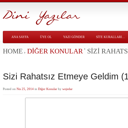
ANA SAYFA
ÜYE OL
YAZI GÖNDER
SITE KURALLARI…
HOME
DIĞER KONULAR
SIZI RAHATS
Sizi Rahatsız Etmeye Geldim (1
Posted on
Nis 25, 2014
in
Diğer Konular
by
wejedar