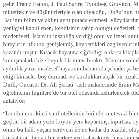
gelir. Frantz Fanon, J. Paul Sartre, Tyonbee, Gruvitch, M
müteffekir ve düşünürleriyle olan diyaloğu, Doğu’nun hik
Batı’nın bilim ve aklını aynı potada eritmesi, yüzyıllardır
yenilgiyi kabullenen, kendisinin sahip olduğu değerleri,
medeniyeti, İslam’ın insanlığa verdiği onur ve izzeti u
bireylerin ufkunu genişletmiş, kaybettikleri özgüvenlerin
kazandırmıştır. Kısacık hayatına sığdırdığı onlarca kitapl
konuşmalarla bize büyük bir miras bıraktı. İslam’ın son 
aydınlık yüzü maalesef hayatının baharında şehadet şerbet
ettiği kimseler boş durmadı ve kurdukları alçak bir tuzakla
Diriliş Öncüsü: Dr. Ali Şeriati” adlı makalesinde Emin Ma
öğretmenin İngiltere’de bir otel odasında zehirlenerek öl
anlatıyor:
“Londra’nın ikinci sınıf otellerinin birinde, mütevazi bir 
geçkin bir adam yüzü koyun yere kapanmış; kıpırtısız ö
onun bu hâli, yaşam serüveni ile ne kadar da tezatlık ol
koşuşturan, her an bir yerlere geç kalacakmış, hayatının