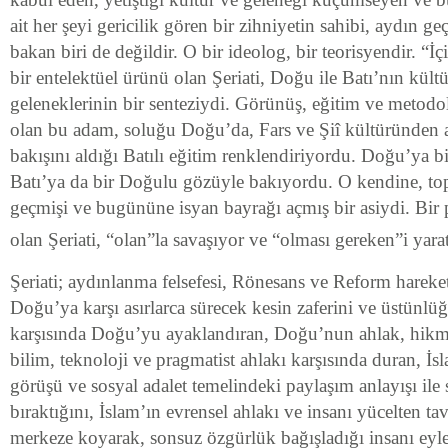
ait her şeyi gericilik gören bir zihniyetin sahibi, aydın ge
bakan biri de değildir. O bir ideolog, bir teorisyendir. “
bir entelektüel ürünü olan Şeriati, Doğu ile Batı’nın kültü
geleneklerinin bir senteziydi. Görünüş, eğitim ve metodo
olan bu adam, soluğu Doğu’da, Fars ve Şiî kültüründen a
bakışını aldığı Batılı eğitim renklendiriyordu. Doğu’ya bi
Batı’ya da bir Doğulu gözüyle bakıyordu. O kendine, to
geçmişi ve bugününe isyan bayrağı açmış bir asiydi. Bir p
olan Şeriati, “olan”la savaşıyor ve “olması gereken”i yar
Şeriati; aydınlanma felsefesi, Rönesans ve Reform hareketl
Doğu’ya karşı asırlarca sürecek kesin zaferini ve üstünlü
karşısında Doğu’yu ayaklandıran, Doğu’nun ahlak, hikmet
bilim, teknoloji ve pragmatist ahlakı karşısında duran, İs
görüşü ve sosyal adalet temelindeki paylaşım anlayışı ile
bıraktığını, İslam’ın evrensel ahlakı ve insanı yücelten tav
merkeze koyarak, sonsuz özgürlük bağışladığı insanı eyl