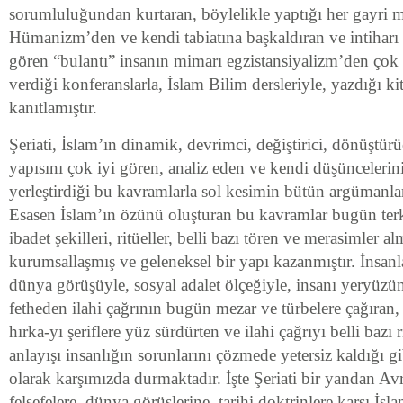
sorumluluğundan kurtaran, böylelikle yaptığı her gayri me
Hümanizm’den ve kendi tabiatına başkaldıran ve intiharı b
gören “bulantı” insanın mimarı egzistansiyalizm’den çok
verdiği konferanslarla, İslam Bilim dersleriyle, yazdığı ki
kanıtlamıştır.
Şeriati, İslam’ın dinamik, devrimci, değiştirici, dönüştürü
yapısını çok iyi gören, analiz eden ve kendi düşüncelerin
yerleştirdiği bu kavramlarla sol kesimin bütün argümanları
Esasen İslam’ın özünü oluşturan bu kavramlar bugün terk
ibadet şekilleri, ritüeller, belli bazı tören ve merasimler al
kurumsallaşmış ve geleneksel bir yapı kazanmıştır. İnsanla
dünya görüşüyle, sosyal adalet ölçeğiyle, insanı yeryüzü
fetheden ilahi çağrının bugün mezar ve türbelere çağıran, sa
hırka-yı şeriflere yüz sürdürten ve ilahi çağrıyı belli bazı 
anlayışı insanlığın sorunlarını çözmede yetersiz kaldığı g
olarak karşımızda durmaktadır. İşte Şeriati bir yandan Av
felsefelere, dünya görüşlerine, tarihi doktrinlere karşı İs