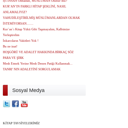
İyi İNSAN Olmadan, MÜSLÜMAN Olunur mu?
KUR’AN’IN FARKLI HİTAP ŞEKLİNİ, NASIL
ANLAMALIYIZ?
YAHUDİLEŞTİRİLMİŞ MÜSLÜMANLARDAN OLMAK
İSTEMİYORSAN........
Kur`an`ı Kitap Yükü Gibi Taşımayalım, Kalbimize
Yerleştirelim
İnkarcıların Vakitleri Yok !
Bu ne inat!
HOŞGÖRÜ VE ADALET HAKKINDA BİRKAÇ SÖZ
PARA VE ŞİRK
Mesh Etmek Yerine Mesh Denen Patiği Kullanmak...
TANRI' NIN ADALETİNİ SORGULAMAK
Sosyal Medya
KİTAP TAVSİYELERİMİZ