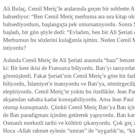
Ali Bulaç, Cemil Meriç’le aralarında geçen bir sohbette Al
bahsediyor: “Ben Cemil Meriç merhuma ara sıra kitap ok
bahsediyordum, başlangıçta pek umursamıyordu. Sonra Şe
başladı, bir gün şöyle dedi: “Evladım, ben bir Ali Şeriati
Merhumun bu sözlerini kulağımla işittim. Neden Cemil Me
istiyordu?
Aslında Cemil Meriç ile Ali Şeriati arasında “bazı” benzerl
ki: Bir kere ikisi de Fransızca biliyordu. Batı’yı tanıyorlar
görmüşlerdi. Fakat Şeriati’nin Cemil Meriç’e göre bir fazla
biliyordu, İslamiyet’e inanıyordu ve Batı’ya, sömürgecili
eleştiriyordu. Cemil Meriç’te yoktu bu özellikler. Jean Paul
akşamdan sabaha kadar konuşabiliyordu. Ama Jean Paul S
oturup konuşmazdı. Çünkü Cemil Meriç Batı’ya Batı içind
de Batı paradigması içinden getirerek yapıyordu. Batı karş
Osmanlı merkezli tarihi ve kültürü çıkarıyordu. Çok ge
Hoca -Allah rahmet eylesin “umran” ile “uygarlık”ın, “kül