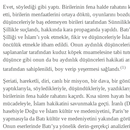
Evet, söylediği gibi yaptı. Birilerinin fena halde rahatını k
etti, birilerin menfaatlerini ortaya döktü, oyunlarını boz
düşünceleriyle baş edemeyen birileri tarafından Sünnilikle
Şiîlikle suçlandı, hakkında kara propaganda yapıldı. Batı
Şiîliği ve İslam’ı yok etmekle, fikir ve düşünceleriyle İs
öncülük etmekle itham edildi. Onun aydınlık düşünceleri
saplananlar tarafından kuduz köpek muamelesine tabi tut
düşünce gibi onun da bu aydınlık düşünceleri hakikati ar
(1)
tarafından sahiplenildi, boy verip yeşermesi sağlandı.
Şeriati, hareketli, diri, canlı bir misyon, bir dava, bir gö
yaptıklarıyla, söyledikleriyle, düşündükleriyle, yazdıklar
birilerinin fena halde rahatını kaçırdı. Kısa süren hayatı 
mücadeleyle, İslam hakikatini savunmakla geçti. İranlı (
hasebiyle Doğu ve İslam kültür ve medeniyetini, Paris’te 
yapmasıyla da Batı kültür ve medeniyetini yakından görüp
Onun eserlerinde Batı’ya yönelik derin-gerçekçi analizler