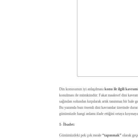
Din konusunun iyi anlaşılması
konu ile ilgili kavram
konulması ile mümkündür. Fakat maalesef dini kavram
sağından solundan kırpılarak artık tanınmaz bir hale 
Bu yazımda bazı önemli dini kavramlar üzerinde durara
günümüzde hangi anlamı ifade ettiğini ortaya koymaya
1-
İbadet:
Günümüzdeki pek çok meale
“tapınmak”
olarak geç