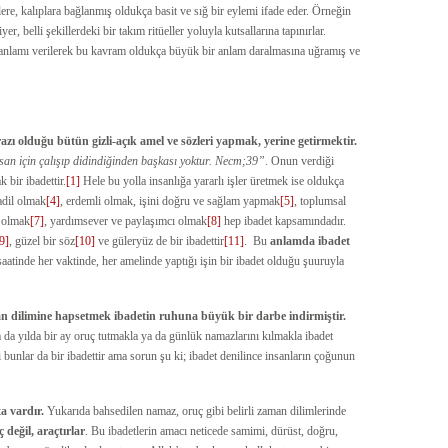
lere, kalıplara bağlanmış oldukça basit ve sığ bir eylemi ifade eder. Örneğin
yer, belli şekillerdeki bir takım ritüeller yoluyla kutsallarına tapınırlar.
nlamı verilerek bu kavram oldukça büyük bir anlam daralmasına uğramış ve
 razı olduğu bütün gizli-açık amel ve sözleri yapmak, yerine getirmektir.
nsan için çalışıp didindiğinden başkası yoktur. Necm;39”
. Onun verdiği
 bir ibadettir.
[1]
Hele bu yolla insanlığa yararlı işler üretmek ise oldukça
 adil olmak
[4]
, erdemli olmak, işini doğru ve sağlam yapmak
[5]
, toplumsal
ü olmak
[7]
, yardımsever ve paylaşımcı olmak
[8]
hep ibadet kapsamındadır.
9]
, güzel bir söz
[10]
ve güleryüz de bir ibadettir
[11]
. Bu
anlamda ibadet
atinde her vaktinde, her amelinde yaptığı işin bir ibadet olduğu şuuruyla
aman dilimine hapsetmek ibadetin ruhuna büyük bir darbe indirmiştir.
da yılda bir ay oruç tutmakla ya da günlük namazlarını kılmakla ibadet
i bunlar da bir ibadettir ama sorun şu ki; ibadet denilince insanların çoğunun
a vardır.
Yukarıda bahsedilen namaz, oruç gibi belirli zaman dilimlerinde
 değil, araçtırlar
. Bu ibadetlerin amacı neticede samimi, dürüst, doğru,