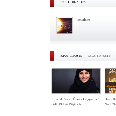
ABOUT THE AUTHOR
metinlone
POPULAR POSTS
RELATED POSTS
Kuran’da Saçları Örtmek Geçiyor mu?
Oruca Ba
Gelin Birlikte Düşünelim
Nasıl Ol