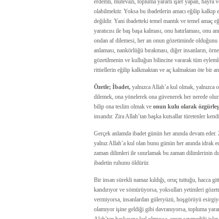
erdemli, mütevazi, topluma yararlı işler yapan, hayra 
olabilmektir. Yoksa bu ibadetlerin amacı eğilip kalkıp
değildir. Yani ibadetteki temel mantık ve temel amaç e
yaratıcısı ile baş başa kalması, onu hatırlaması, onu 
ondan af dilemesi, her an onun gözetiminde olduğunu h
anlaması, nankörlüğü bırakması, diğer insanların, örne
gözetilmenin ve kulluğun bilincine vararak tüm eylemle
ritüellerin eğilip kalkmaktan ve aç kalmaktan öte bir
Özetle; İbadet,
yalnızca Allah’a kul olmak, yalnızca
dilemek, ona yönelerek ona güvenerek her nerede olursa
bilip ona teslim olmak ve
onun kulu olarak özgürle
insandır. Zira Allah’tan başka kutsallar türetenler kendi
Gerçek anlamda ibadet günün her anında devam eder. Z
yalnız Allah’a kul olan bunu günün her anında idrak ede
zaman dilimleri ile sınırlamak bu zaman dilimlerinin d
ibadetin ruhunu öldürür.
Bir insan sürekli namaz kıldığı, oruç tuttuğu, hacca git
kandırıyor ve sömürüyorsa, yoksulları yetimleri gözet
vermiyorsa, insanlardan güleryüzü, hoşgörüyü esirgiyor
olamıyor işine geldiği gibi davranıyorsa, topluma yarar