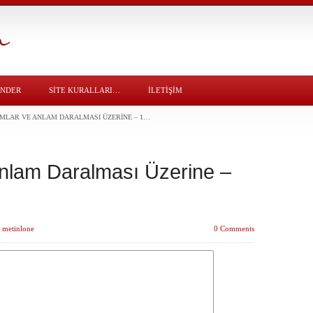
ÖNDER
SITE KURALLARI…
İLETİŞİM
AMLAR VE ANLAM DARALMASI ÜZERINE – 1…
Anlam Daralması Üzerine –
y
metinlone
0 Comments