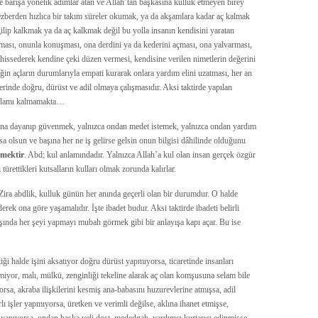
ve barışa yönelik adımlar atan ve Allah’tan başkasına kulluk etmeyen birey
 ezberden hızlıca bir takım süreler okumak, ya da akşamlara kadar aç kalmak
ğilip kalkmak ya da aç kalkmak değil bu yolla insanın kendisini yaratan
anması, onunla konuşması, ona derdini ya da kederini açması, ona yalvarması,
issederek kendine çeki düzen vermesi, kendisine verilen nimetlerin değerini
ğin açların durumlarıyla empati kurarak onlara yardım elini uzatması, her an
rinde doğru, dürüst ve adil olmaya çalışmasıdır. Aksi taktirde yapılan
 anlamı kalmamakta…
 ona dayanıp güvenmek, yalnızca ondan medet istemek, yalnızca ondan yardım
 olsun ve başına her ne iş gelirse gelsin onun bilgisi dâhilinde olduğunu
şmektir
. Abd; kul anlamındadır. Yalnızca Allah’a kul olan insan gerçek özgür
 türettikleri kutsalların kulları olmak zorunda kalırlar.
ira abdlik, kulluk günün her anında geçerli olan bir durumdur. O halde
rek ona göre yaşamalıdır. İşte ibadet budur. Aksi taktirde ibadeti belirli
ışında her şeyi yapmayı mubah görmek gibi bir anlayışa kapı açar. Bu ise
tiği halde işini aksatıyor doğru dürüst yapmıyorsa, ticaretinde insanları
miyor, malı, mülkü, zenginliği tekeline alarak aç olan komşusuna selam bile
sa, akraba ilişkilerini kesmiş ana-babasını huzurevlerine atmışsa, adil
lı işler yapmıyorsa, üretken ve verimli değilse, aklına ihanet etmişse,