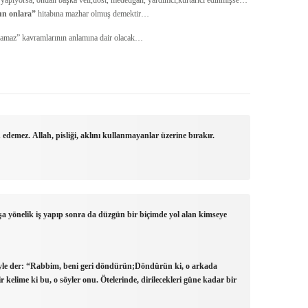
 yapıyorsa, ondan başka veli,dost, mededgah, yardımcı,kurtarıcı edinmişse…
un onlara”
hitabına mazhar olmuş demektir…
e namaz” kavramlarının anlamına dair olacak…
 edemez. Allah, pisliği, aklını kullanmayanlar üzerine bırakır.
ışa yönelik iş yapıp sonra da düzgün bir biçimde yol alan kimseye
yle der: “Rabbim, beni geri döndürün;Döndürün ki, o arkada
r kelime ki bu, o söyler onu. Ötelerinde, dirilecekleri güne kadar bir