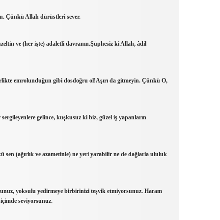
n. Çünkü Allah dürüstleri sever.
eltin ve (her işte) adaletli davranın.Şüphesiz ki Allah, âdil
birlikte emrolunduğun gibi dosdoğru ol!Aşırı da gitmeyin. Çünkü O,
sergileyenlere gelince, kuşkusuz ki biz, güzel iş yapanların
en (ağırlık ve azametinle) ne yeri yarabilir ne de dağlarla ululuk
sunuz, yoksulu yedirmeye birbirinizi teşvik etmiyorsunuz. Haram
biçimde seviyorsunuz.