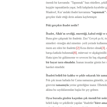
önemli bir kavramdır. “Tapınmak” bazı ritüellere, şekil
keşişler tapınaklarda yaşar, belli kalıplarda kıyafetler gi
Maalesef, Kur’andaki ibadet kavramına
“tapınmak”
a
gerçekte ifade ettiği derin anlamı kaybetmiştir.
Peki gerçekte ibadet nedir?
İbadet,
Allah’ın sevdiği, emrettiği, kabul ettiği ve
Buna göre çalışmak bir ibadettir. Zira
“
Gerçek şu ki, i
nimetleri -örneğin akıl nimetini- yerli yerinde kullanmak
önem arz eden bir ibadettir.
[2]
Keza dürüst olmak
[3]
,
barışa katkıda bulunmak
[6]
, mütevazi ve alçakgönüll
Hatta içten bir gülümseme ve sevecen bir baş okşama
[
bir hayat tarzı olmalıdır.
İnanan insanlar günün her sa
hareket etmelidir.
İbadeti belirli bir kalıba ve şekle sokarak bir z
Pek çok insan haftada bir Cuma namazına gitmekle, ya 
görevini
tamamıyla
yerine getirdiğine inanır. Elbettek
aklına bu saydıklarımdan başka bir şey gelmez.
Oysa burada gözden kaçırılan çok önemli bir nokt
belirli kalıp ve şekillerde yapılan “ibadetler”
birer amaç