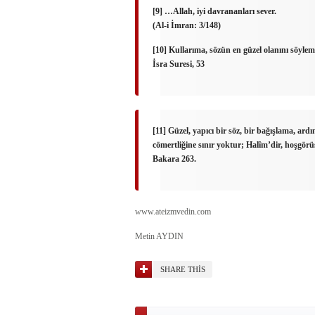
[9] …Allah, iyi davrananları sever.
(Al-i İmran: 3/148)
[10] Kullarıma, sözün en güzel olanını söylem
İsra Suresi, 53
[11] Güzel, yapıcı bir söz, bir bağışlama, ar
cömertliğine sınır yoktur; Halîm’dir, hoşgörü
Bakara 263.
www.ateizmvedin.com
Metin AYDIN
SHARE THIS