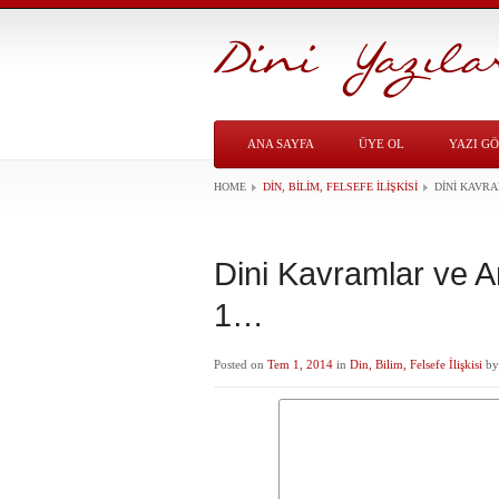
ANA SAYFA
ÜYE OL
YAZI G
HOME
DIN, BILIM, FELSEFE İLIŞKISI
DINI KAVR
Dini Kavramlar ve 
1…
Posted on
Tem 1, 2014
in
Din, Bilim, Felsefe İlişkisi
b