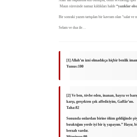
Alah’tan başkasına kul olmuşsa, onun sevmediği işler
Maun süresinde namaz kıldıkları halde
“yazıklar ols
Bir sonraki yazım tartışılan bir kavram olan “salat v
Selam ve dua ile…
[1] Allah’ın izni olmadıkça hiçbir benlik iman
Yunus:100
[2] Ve ben, tövbe eden, inanan, hayra ve bar
karşı, gerçekten çok affediciyim, Gaffâr’ım.
Taha:82
Sonunda onlardan birine ölüm geldiğinde şö
bıraktığım yerde iyi bir iş yapayım.” Hayır, bi
berzah vardır.
Müminun:99