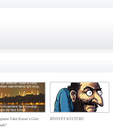
şlama Vakti Kuran’a Göre
RİVAYET KÜLTÜRÜ
malı?