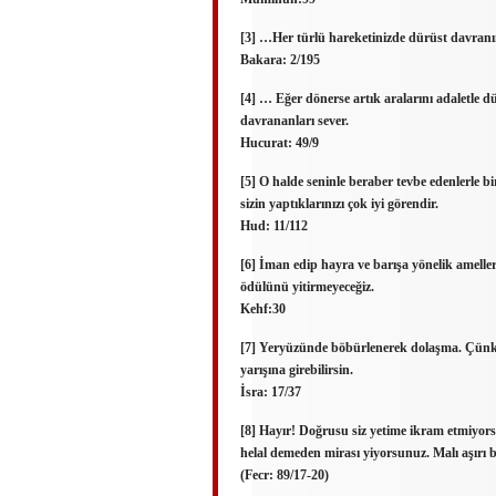
[3] …Her türlü hareketinizde dürüst davranı
Bakara: 2/195
[4] … Eğer dönerse artık aralarını adaletle düz
davrananları sever.
Hucurat: 49/9
[5] O halde seninle beraber tevbe edenlerle 
sizin yaptıklarınızı çok iyi görendir.
Hud: 11/112
[6] İman edip hayra ve barışa yönelik ameller 
ödülünü yitirmeyeceğiz.
Kehf:30
[7] Yeryüzünde böbürlenerek dolaşma. Çünkü s
yarışına girebilirsin.
İsra: 17/37
[8] Hayır! Doğrusu siz yetime ikram etmiyor
helal demeden mirası yiyorsunuz. Malı aşırı 
(Fecr: 89/17-20)