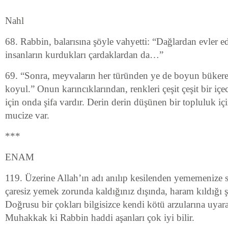
Nahl
68. Rabbin, balarısına şöyle vahyetti: “Dağlardan evler e
insanların kurdukları çardaklardan da…”
69. “Sonra, meyvaların her türünden ye de boyun bükere
koyul.” Onun karıncıklarından, renkleri çeşit çeşit bir içec
için onda şifa vardır. Derin derin düşünen bir topluluk iç
mucize var.
***
ENAM
119. Üzerine Allah’ın adı anılıp kesilenden yememenize 
çaresiz yemek zorunda kaldığınız dışında, haram kıldığı şe
Doğrusu bir çokları bilgisizce kendi kötü arzularına uyara
Muhakkak ki Rabbin haddi aşanları çok iyi bilir.