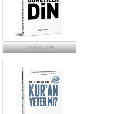
Allah'a Öğretilen Din