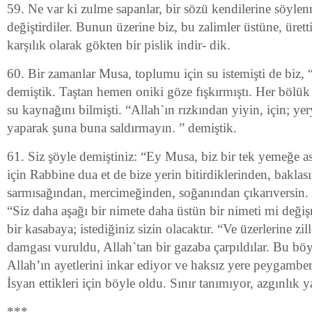
59. Ne var ki zulme sapanlar, bir sözü kendilerine söyle
değiştirdiler. Bunun üzerine biz, bu zalimler üstüne, ürett
karşılık olarak gökten bir pislik indir- dik.
60. Bir zamanlar Musa, toplumu için su istemişti de biz, 
demiştik. Taştan hemen oniki göze fışkırmıştı. Her bölük
su kaynağını bilmişti. “Allah`ın rızkından yiyin, için; 
yaparak şuna buna saldırmayın. ” demiştik.
61. Siz şöyle demiştiniz: “Ey Musa, biz bir tek yemeğe 
için Rabbine dua et de bize yerin bitirdiklerinden, bakla
sarmısağından, mercimeğinden, soğanından çıkarıversin.
“Siz daha aşağı bir nimete daha üstün bir nimeti mi deği
bir kasabaya; istediğiniz sizin olacaktır. “Ve üzerlerine zil
damgası vuruldu, Allah`tan bir gazaba çarpıldılar. Bu bö
Allah’ın ayetlerini inkar ediyor ve haksız yere peygamber
İsyan ettikleri için böyle oldu. Sınır tanımıyor, azgınlık y
***