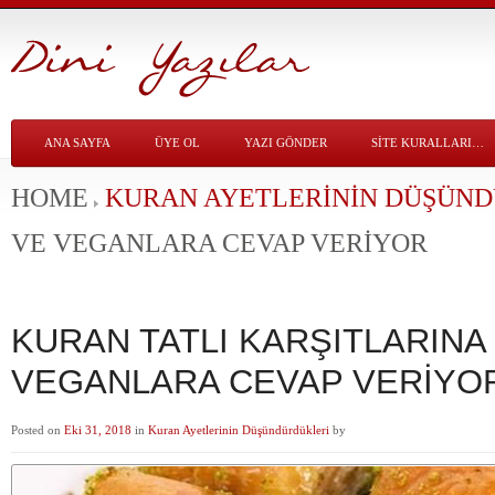
ANA SAYFA
ÜYE OL
YAZI GÖNDER
SITE KURALLARI…
HOME
KURAN AYETLERININ DÜŞÜN
VE VEGANLARA CEVAP VERİYOR
KURAN TATLI KARŞITLARINA
VEGANLARA CEVAP VERİYO
Posted on
Eki 31, 2018
in
Kuran Ayetlerinin Düşündürdükleri
by