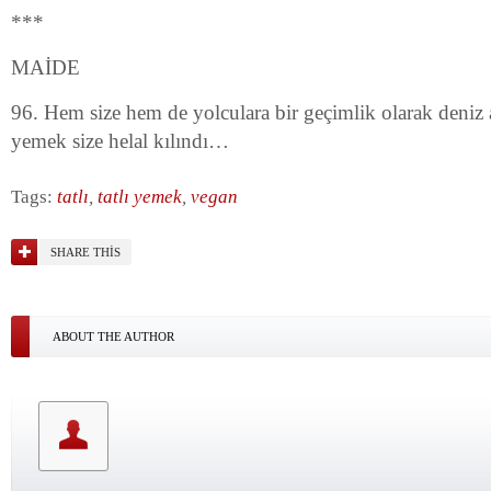
***
MAİDE
96. Hem size hem de yolculara bir geçimlik olarak deni
yemek size helal kılındı…
Tags:
tatlı
,
tatlı yemek
,
vegan
SHARE THIS
ABOUT THE AUTHOR