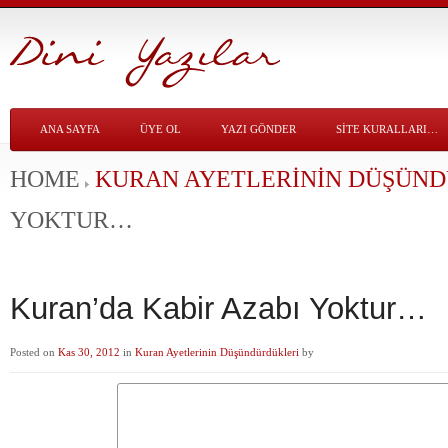
ANA SAYFA
ÜYE OL
YAZI GÖNDER
SITE KURALLARI…
HOME
KURAN AYETLERININ DÜŞÜN
YOKTUR…
Kuran’da Kabir Azabı Yoktur…
Posted on
Kas 30, 2012
in
Kuran Ayetlerinin Düşündürdükleri
by