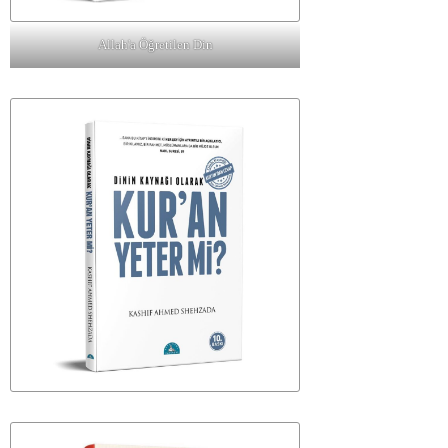
Allah'a Öğretilen Din