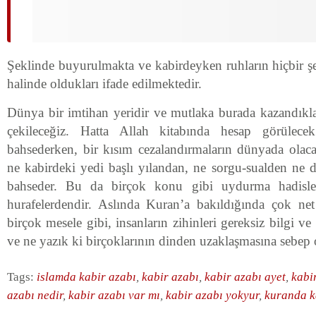
Şeklinde buyurulmakta ve kabirdeyken ruhların hiçbir ş
halinde oldukları ifade edilmektedir.
Dünya bir imtihan yeridir ve mutlaka burada kazandıkl
çekileceğiz. Hatta Allah kitabında hesap görülecek
bahsederken, bir kısım cezalandırmaların dünyada olac
ne kabirdeki yedi başlı yılandan, ne sorgu-sualden ne d
bahseder. Bu da birçok konu gibi uydurma hadisler
hurafelerdendir. Aslında Kuran’a bakıldığında çok net 
birçok mesele gibi, insanların zihinleri gereksiz bilgi v
ve ne yazık ki birçoklarının dinden uzaklaşmasına sebep 
Tags:
islamda kabir azabı
,
kabir azabı
,
kabir azabı ayet
,
kabi
azabı nedir
,
kabir azabı var mı
,
kabir azabı yokyur
,
kuranda k