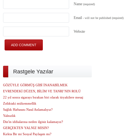
Name
(required)
Email
- will not be published
(required)
Website
Rastgele Yazılar
GÖZÜYLE GÖRMÜŞ GİBİ İNANABİLMEK
EVRENDEKİ DÜZEN, BİLİM VE TANRI’NIN ROLÜ
22 yıl sonra sigarayı bırakan biri olarak tiryakilere mesaj
Zıtlıktaki mükemmellik
Sağlık Haftasını Nasıl Anlamalıyız?
Yalnızlık
Din'in iddialarına neden ilgisiz kalamayız?
GERÇEKTEN YALNIZ MISIN?
Kırkta Bir mi Sosyal Paylaşım mı?