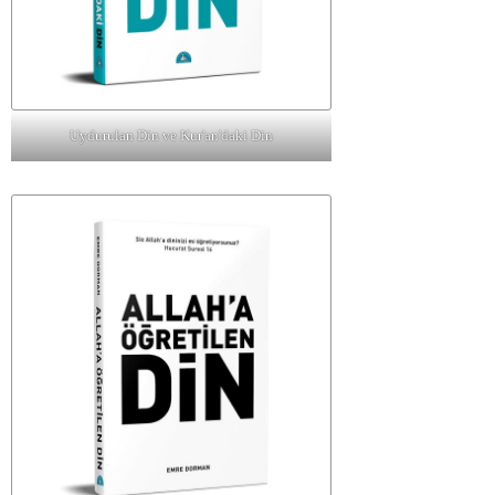
Uydurulan Din ve Kur'an'daki Din