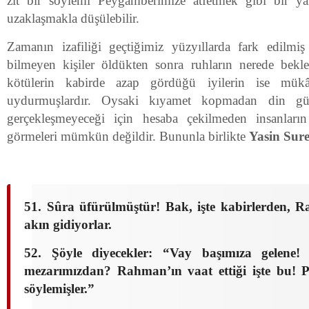
zıt bir söylemi Peygamberimize atfetmek gibi bir y
uzaklaşmakla düşülebilir.
Zamanın izafiliği geçtiğimiz yüzyıllarda fark edilmiş
bilmeyen kişiler öldükten sonra ruhların nerede bekl
kötülerin kabirde azap gördüğü iyilerin ise mükâfa
uydurmuşlardır. Oysaki kıyamet kopmadan din g
gerçekleşmeyeceği için hesaba çekilmeden insanlar
görmeleri mümkün değildir. Bununla birlikte
Yasin Sure
51. Sûra üfürülmüştür! Bak, işte kabirlerden, R
akın gidiyorlar.
52. Şöyle diyecekler: “Vay başımıza gelene!
mezarımızdan? Rahman’ın vaat ettiği işte bu! 
söylemişler.”