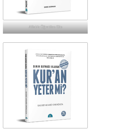
Allah'a Öğretilen Din