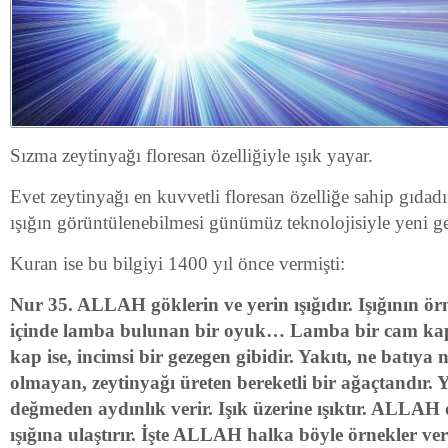
Sızma zeytinyağı floresan özelliğiyle ışık yayar.
Evet zeytinyağı en kuvvetli floresan özelliğe sahip gıdadı
ışığın görüntülenebilmesi günümüz teknolojisiyle yeni ge
Kuran ise bu bilgiyi 1400 yıl önce vermişti:
Nur 35. ALLAH göklerin ve yerin ışığıdır. Işığının ör
içinde lamba bulunan bir oyuk… Lamba bir cam kap
kap ise, incimsi bir gezegen gibidir. Yakıtı, ne batıya
olmayan, zeytinyağı üreten bereketli bir ağaçtandır. Y
değmeden aydınlık verir. Işık üzerine ışıktır. ALLAH d
ışığına ulaştırır. İşte ALLAH halka böyle örnekler ve