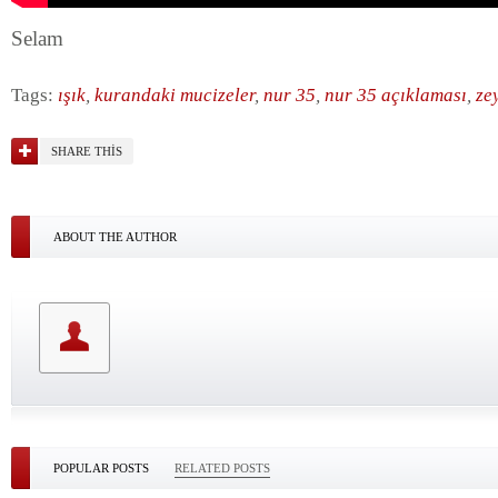
Selam
Tags:
ışık
,
kurandaki mucizeler
,
nur 35
,
nur 35 açıklaması
,
ze
SHARE THIS
ABOUT THE AUTHOR
POPULAR POSTS
RELATED POSTS