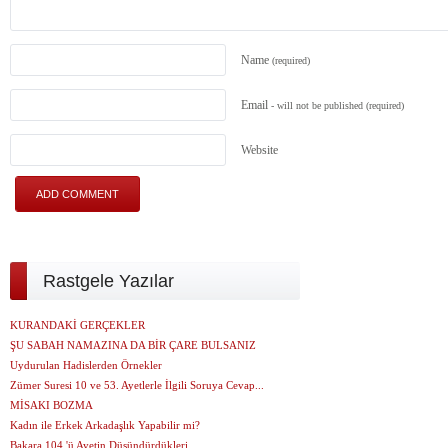
Name
(required)
Email
- will not be published
(required)
Website
Rastgele Yazılar
KURANDAKİ GERÇEKLER
ŞU SABAH NAMAZINA DA BİR ÇARE BULSANIZ
Uydurulan Hadislerden Örnekler
Zümer Suresi 10 ve 53. Ayetlerle İlgili Soruya Cevap...
MİSAKI BOZMA
Kadın ile Erkek Arkadaşlık Yapabilir mi?
Bakara 104.'ü Ayetin Düşündürdükleri