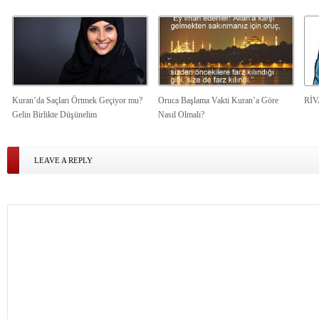
Kuran’da Saçları Örtmek Geçiyor mu?
Oruca Başlama Vakti Kuran’a Göre
Rİ
Gelin Birlikte Düşünelim
Nasıl Olmalı?
LEAVE A REPLY