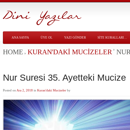
ANA SAYFA
ÜYE OL
YAZI GÖNDER
SITE KURALLARI…
HOME
KURAN'DAKI MUCIZELER
NUR
Nur Suresi 35. Ayetteki Mucize
Posted on
Ara 2, 2018
in
Kuran'daki Mucizeler
by