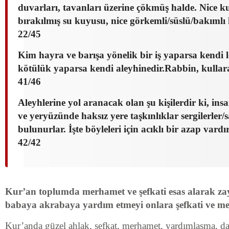
duvarları, tavanları üzerine çökmüş halde. Nice k
bırakılmış su kuyusu, nice görkemli/süslü/bakımlı 
22/45
Kim hayra ve barışa yönelik bir iş yaparsa kendi 
kötülük yaparsa kendi aleyhinedir.Rabbin, kullar
41/46
Aleyhlerine yol aranacak olan şu kişilerdir ki, ins
ve yeryüzünde haksız yere taşkınlıklar sergilerler/s
bulunurlar. İşte böyleleri için acıklı bir azap vardır
42/42
Kur’an toplumda merhamet ve şefkati esas alarak zayı
babaya akrabaya yardım etmeyi onlara şefkati ve me
Kur’anda güzel ahlak, şefkat, merhamet, yardımlaşma, 