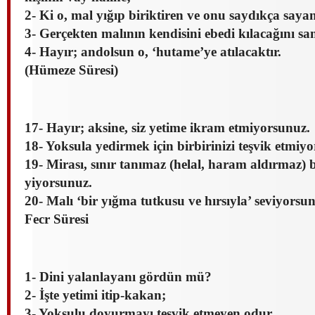
2- Ki o, mal yığıp biriktiren ve onu saydıkça sayan
3- Gerçekten malının kendisini ebedi kılacağını san
4- Hayır; andolsun o, ‘hutame’ye atılacaktır.
(Hümeze Süresi)
17- Hayır; aksine, siz yetime ikram etmiyorsunuz.
18- Yoksula yedirmek için birbirinizi teşvik etmiy
19- Mirası, sınır tanımaz (helal, haram aldırmaz) 
yiyorsunuz.
20- Malı ‘bir yığma tutkusu ve hırsıyla’ seviyorsu
Fecr Süresi
1- Dini yalanlayanı gördün mü?
2- İşte yetimi itip-kakan;
3- Yoksulu doyurmayı teşvik etmeyen odur.