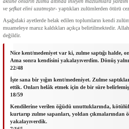
aksine onların zulmü altında inleyen mazlumlara yardım 
ve şefkat elini uzatmıştır-
yaptıkları zulümlerden ötürü ceza
Aşağıdaki ayetlerde helak edilen toplumların kendi zulüm
muameleye maruz kaldıkları açıkça belirtilmektedir. Allah
değildir.
Nice kent/medeniyet var ki, zulme saptığı halde, o
Ama sonra kendisini yakalayıverdim. Dönüş yalnı
22/48
İşte sana bir yığın kent/medeniyet. Zulme saptıkla
ettik. Onları helâk etmek için de bir süre belirlemiş
18/59
Kendilerine verilen öğüdü unuttuklarında, kötülü
kurtarıp zulme sapanları, yoldan çıkmalarından öt
yakalayıverdik.
7/165