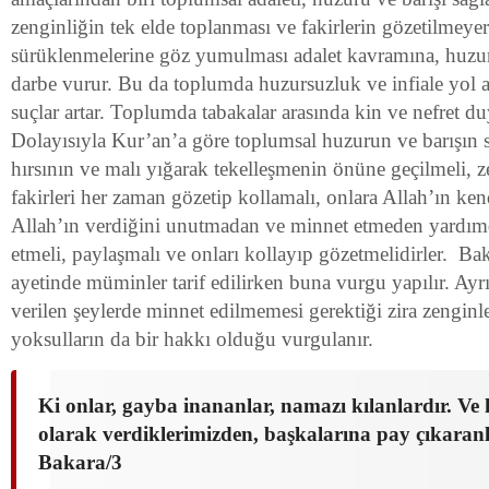
zenginliğin tek elde toplanması ve fakirlerin gözetilmeyer
sürüklenmelerine göz yumulması adalet kavramına, huzur
darbe vurur. Bu da toplumda huzursuzluk ve infiale yol
suçlar artar. Toplumda tabakalar arasında kin ve nefret du
Dolayısıyla Kur’an’a göre toplumsal huzurun ve barışın 
hırsının ve malı yığarak tekelleşmenin önüne geçilmeli, z
fakirleri her zaman gözetip kollamalı, onlara Allah’ın ken
Allah’ın verdiğini unutmadan ve minnet etmeden yardım
etmeli, paylaşmalı ve onları kollayıp gözetmelidirler. Ba
ayetinde müminler tarif edilirken buna vurgu yapılır. Ayr
verilen şeylerde minnet edilmemesi gerektiği zira zenginl
yoksulların da bir hakkı olduğu vurgulanır.
Ki onlar, gayba inananlar, namazı kılanlardır. Ve 
olarak verdiklerimizden, başkalarına pay çıkaranl
Bakara/3