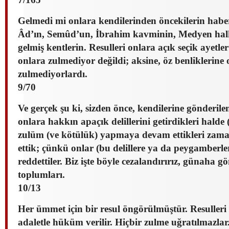
Gelmedi mi onlara kendilerinden öncekilerin hab
Âd’ın, Semûd’un, İbrahim kavminin, Medyen halkı
gelmiş kentlerin. Resulleri onlara açık seçik ayetler
onlara zulmediyor değildi; aksine, öz benliklerine 
zulmediyorlardı.
9/70
Ve gerçek şu ki, sizden önce, kendilerine gönderil
onlara hakkın apaçık delillerini getirdikleri halde (
zulüm (ve kötülük) yapmaya devam ettikleri zaman,
ettik; çünkü onlar (bu delillere ya da peygamberl
reddettiler. Biz işte böyle cezalandırırız, günaha 
toplumları.
10/13
Her ümmet için bir resul öngörülmüştür. Resulleri 
adaletle hüküm verilir. Hiçbir zulme uğratılmazlar