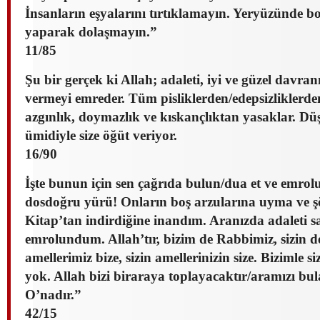
İnsanların eşyalarını tırtıklamayın. Yeryüzünde 
yaparak dolaşmayın.”
11/85
Şu bir gerçek ki Allah; adaleti, iyi ve güzel davr
vermeyi emreder. Tüm pisliklerden/edepsizliklerde
azgınlık, doymazlık ve kıskançlıktan yasaklar. Düş
ümidiyle size öğüt veriyor.
16/90
İşte bunun için sen çağrıda bulun/dua et ve emro
dosdoğru yürü! Onların boş arzularına uyma ve şö
Kitap’tan indirdiğine inandım. Aranızda adaleti 
emrolundum. Allah’tır, bizim de Rabbimiz, sizin d
amellerimiz bize, sizin amellerinizin size. Bizimle si
yok. Allah bizi biraraya toplayacaktır/aramızı bu
O’nadır.”
42/15