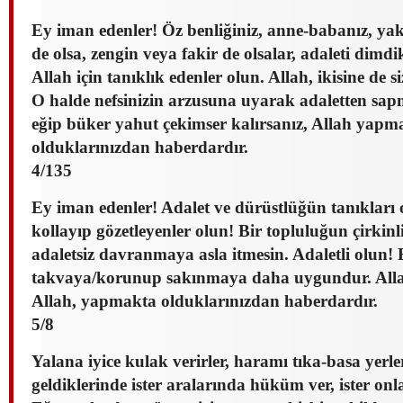
Ey iman edenler! Öz benliğiniz, anne-babanız, yak
de olsa, zengin veya fakir de olsalar, adaleti dimd
Allah için tanıklık edenler olun. Allah, ikisine de 
O halde nefsinizin arzusuna uyarak adaletten sapm
eğip büker yahut çekimser kalırsanız, Allah yapm
olduklarınızdan haberdardır.
4/135
Ey iman edenler! Adalet ve dürüstlüğün tanıkları 
kollayıp gözetleyenler olun! Bir topluluğun çirkinl
adaletsiz davranmaya asla itmesin. Adaletli olun! 
takvaya/korunup sakınmaya daha uygundur. Alla
Allah, yapmakta olduklarınızdan haberdardır.
5/8
Yalana iyice kulak verirler, haramı tıka-basa yerle
geldiklerinde ister aralarında hüküm ver, ister onl