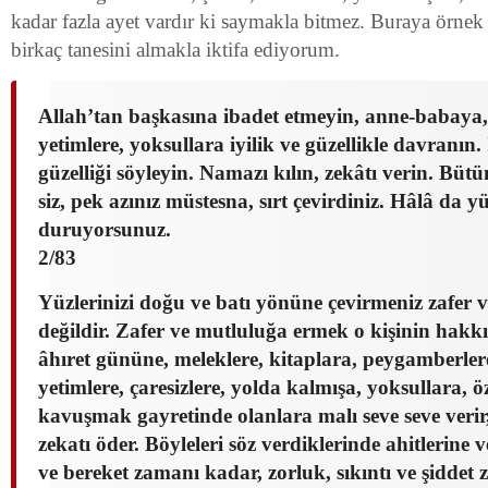
kadar fazla ayet vardır ki saymakla bitmez. Buraya örne
birkaç tanesini almakla iktifa ediyorum.
Allah’tan başkasına ibadet etmeyin, anne-babaya
yetimlere, yoksullara iyilik ve güzellikle davranın.
güzelliği söyleyin. Namazı kılın, zekâtı verin. Bü
siz, pek azınız müstesna, sırt çevirdiniz. Hâlâ da yü
duruyorsunuz.
2/83
Yüzlerinizi doğu ve batı yönüne çevirmeniz zafer
değildir. Zafer ve mutluluğa ermek o kişinin hakkıd
âhıret gününe, meleklere, kitaplara, peygamberler
yetimlere, çaresizlere, yolda kalmışa, yoksullara, 
kavuşmak gayretinde olanlara malı seve seve verir,
zekatı öder. Böyleleri söz verdiklerinde ahitlerine v
ve bereket zamanı kadar, zorluk, sıkıntı ve şidde