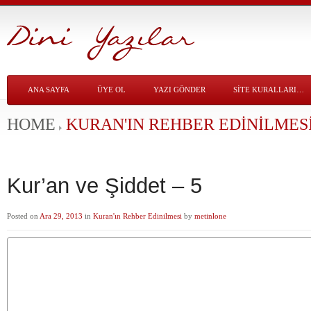
ANA SAYFA
ÜYE OL
YAZI GÖNDER
SITE KURALLARI…
HOME
KURAN'IN REHBER EDINILMES
Kur’an ve Şiddet – 5
Posted on
Ara 29, 2013
in
Kuran'ın Rehber Edinilmesi
by
metinlone