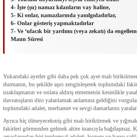
4- İşte (şu) namaz kılanların vay haline,
5- Ki onlar, namazlarında yanılgıdadırlar,
6- Onlar gösteriş yapmaktadırlar
7- Ve ‘ufacık bir yardımı (veya zekatı) da engellem
Maun Süresi
Yukarıdaki ayetler gibi daha pek çok ayet malı biriktirm
durmanın, bu şekilde aşırı zenginleşerek toplumdaki faki
uzaklaşmanın ve onlara aldırış etmemenin kesinlikle yasak
davranışların dini yalanlamak anlamına geldiğini vurgular.
toplumdaki adalet, merhamet ve sevgi damarlarını yaralar
Ayrıca hiç ölmeyecekmiş gibi malı biriktirmek ve yığma
fakirleri görmezden gelmek ahire inancıyla bağdaşmaz. K
amaçlarından biri toplumsal adaleti, huzuru ve barışı sağ