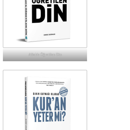
Allah'a Öğretilen Din