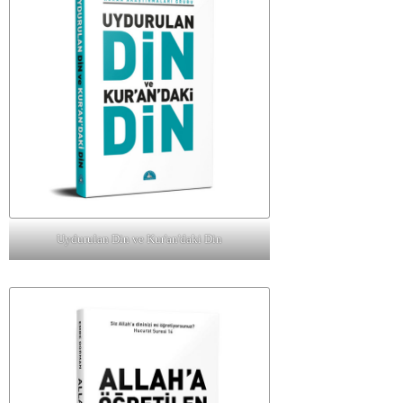
Uydurulan Din ve Kur'an'daki Din