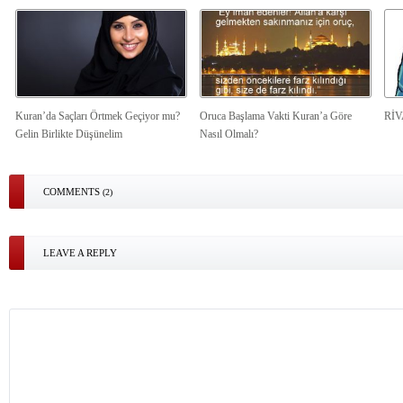
Kuran’da Saçları Örtmek Geçiyor mu?
Oruca Başlama Vakti Kuran’a Göre
Rİ
Gelin Birlikte Düşünelim
Nasıl Olmalı?
COMMENTS
(2)
LEAVE A REPLY