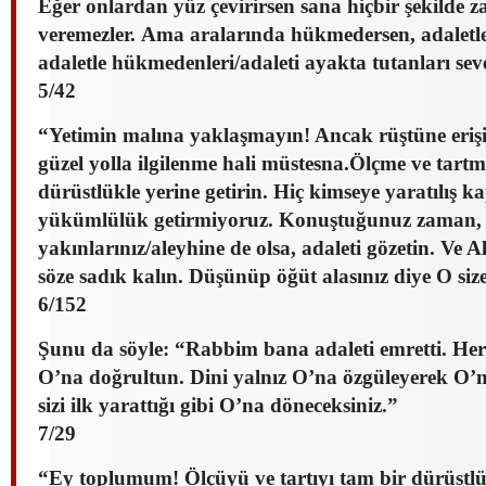
Eğer onlardan yüz çevirirsen sana hiçbir şekilde z
veremezler. Ama aralarında hükmedersen, adaletl
adaletle hükmedenleri/adaleti ayakta tutanları seve
5/42
“Yetimin malına yaklaşmayın! Ancak rüştüne eriş
güzel yolla ilgilenme hali müstesna.Ölçme ve tart
dürüstlükle yerine getirin. Hiç kimseye yaratılış k
yükümlülük getirmiyoruz. Konuştuğunuz zaman,
yakınlarınız/aleyhine de olsa, adaleti gözetin. Ve A
söze sadık kalın. Düşünüp öğüt alasınız diye O siz
6/152
Şunu da söyle: “Rabbim bana adaleti emretti. Her 
O’na doğrultun. Dini yalnız O’na özgüleyerek O’n
sizi ilk yarattığı gibi O’na döneceksiniz.”
7/29
“Ey toplumum! Ölçüyü ve tartıyı tam bir dürüstlü