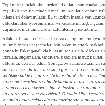
Toplumların helak olma nedenleri onların şımarmaları, zul
azgınlıkları ve riayetindeki mazlum insanların onların zu
inlemeleri dolayısıyladır. Bu tür zalim insanla yeryüzünde
olduklarından iyice şımarırlar ve kendilerini hiçbir gücü
düşünerek mazlumlara olan zulümlerini iyice artırırlar.
Allah ilk başta bu tür insanların ya da toplumların kendil
zulümlerinden vazgeçmeleri için onları uyarmak maksadıyl
gönderir. Fakat genellikle bu resuller ve elçiler dikkate al
iftiralara, suçlamalara, tehditlere, baskılara maruz kalırlar
öldürülür, deli ilan edilir. Sonuçta bu zalimlere tanınan s
süre verilmesi durumu bize şunu gösterir. Bu tür insanlar
verdikleri halde hiçbir şekilde ha ve hareketlerini düzeltm
düzen vermemişlerdir. O halde bunlara verilen süre sonsu
devam edecek bu kişiler zulüm ve baskılarını sonlandırm
da artırmaya devam edeceklerdi. O halde Allah kendileri
sonunda onları helak edip zulümlerine son vermekle onl