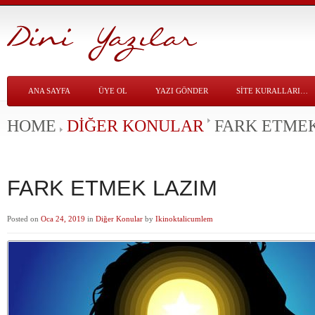
ANA SAYFA
ÜYE OL
YAZI GÖNDER
SITE KURALLARI…
HOME
DIĞER KONULAR
FARK ETME
FARK ETMEK LAZIM
Posted on
Oca 24, 2019
in
Diğer Konular
by
Ikinoktalicumlem