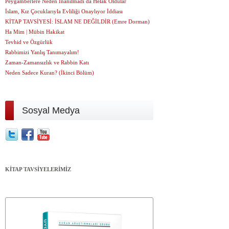
Peygamberlere Neden İnanılmadı da Helak Oldular
İslam, Kız Çocuklarıyla Evliliği Onaylıyor İddiası
KİTAP TAVSİYESİ: İSLAM NE DEĞİLDİR (Emre Dorman)
Ha Mim | Mübin Hakikat
Tevhid ve Özgürlük
Rabbimizi Yanlış Tanımayalım!
Zaman-Zamansızlık ve Rabbin Katı
Neden Sadece Kuran? (İkinci Bölüm)
Sosyal Medya
KİTAP TAVSİYELERİMİZ