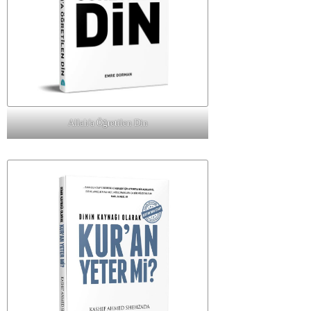
Allah'a Öğretilen Din