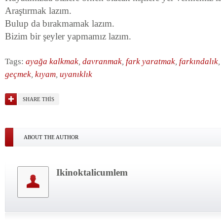
Araştırmak lazım.
Bulup da bırakmamak lazım.
Bizim bir şeyler yapmamız lazım.
Tags:
ayağa kalkmak
,
davranmak
,
fark yaratmak
,
farkındalık
geçmek
,
kıyam
,
uyanıklık
SHARE THIS
ABOUT THE AUTHOR
Ikinoktalicumlem