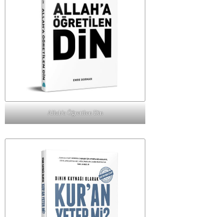
Allah'a Öğretilen Din