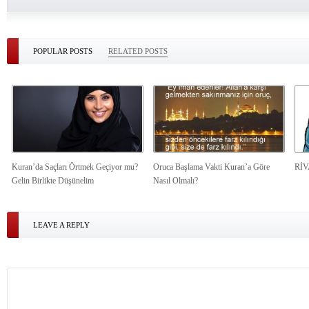
POPULAR POSTS
RELATED POSTS
Kuran’da Saçları Örtmek Geçiyor mu?
Oruca Başlama Vakti Kuran’a Göre
Rİ
Gelin Birlikte Düşünelim
Nasıl Olmalı?
LEAVE A REPLY