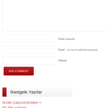
Name
(required)
Email
- will not be published
(required)
Website
Rastgele Yazılar
ÖLÜMÜ ÇOKÇA DÜSÜNMEK !!!
HZ. AİŞE ve Hadisler