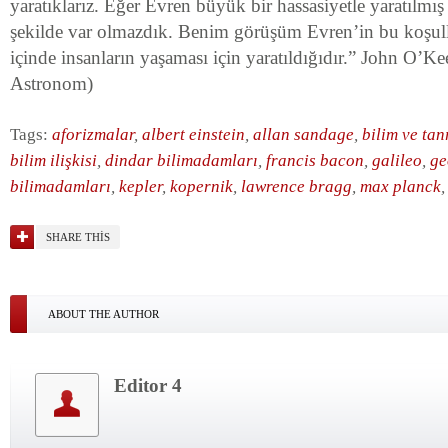
yaratıklarız. Eğer Evren büyük bir hassasiyetle yaratılmış
şekilde var olmazdık. Benim görüşüm Evren’in bu koşulla
içinde insanların yaşaması için yaratıldığıdır.” John O’
Astronom)
Tags:
aforizmalar
,
albert einstein
,
allan sandage
,
bilim ve tan
bilim ilişkisi
,
dindar bilimadamları
,
francis bacon
,
galileo
,
ge
bilimadamları
,
kepler
,
kopernik
,
lawrence bragg
,
max planck
SHARE THIS
ABOUT THE AUTHOR
Editor 4