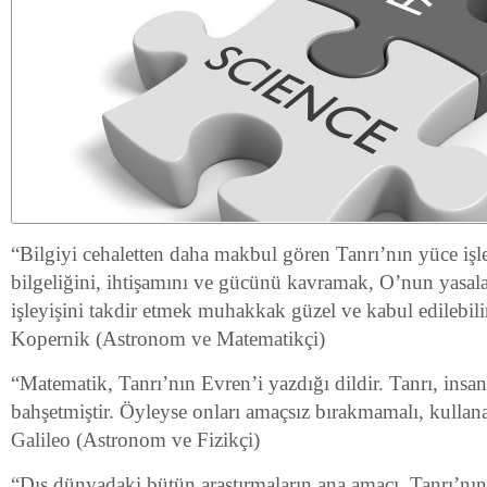
“Bilgiyi cehaletten daha makbul gören Tanrı’nın yüce işl
bilgeliğini, ihtişamını ve gücünü kavramak, O’nun yasa
işleyişini takdir etmek muhakkak güzel ve kabul edilebilir
Kopernik (Astronom ve Matematikçi)
“Matematik, Tanrı’nın Evren’i yazdığı dildir. Tanrı, insa
bahşetmiştir. Öyleyse onları amaçsız bırakmamalı, kullana
Galileo (Astronom ve Fizikçi)
“Dış dünyadaki bütün araştırmaların ana amacı, Tanrı’nın