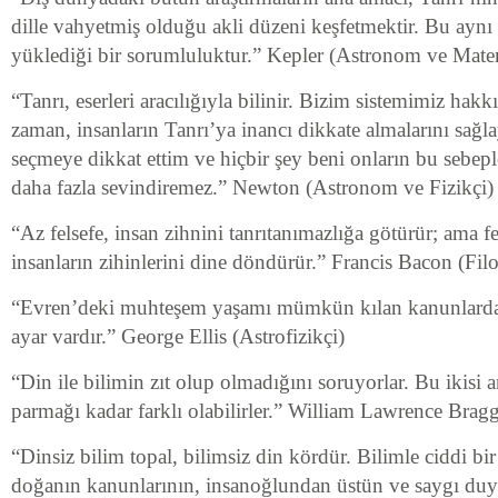
dille vahyetmiş olduğu akli düzeni keşfetmektir. Bu aynı
yüklediği bir sorumluluktur.” Kepler (Astronom ve Mate
“Tanrı, eserleri aracılığıyla bilinir. Bizim sistemimiz ha
zaman, insanların Tanrı’ya inancı dikkate almalarını sağla
seçmeye dikkat ettim ve hiçbir şey beni onların bu sebep
daha fazla sevindiremez.” Newton (Astronom ve Fizikçi)
“Az felsefe, insan zihnini tanrıtanımazlığa götürür; ama fe
insanların zihinlerini dine döndürür.” Francis Bacon (Fi
“Evren’deki muhteşem yaşamı mümkün kılan kanunlarda 
ayar vardır.” George Ellis (Astrofizikçi)
“Din ile bilimin zıt olup olmadığını soruyorlar. Bu ikisi a
parmağı kadar farklı olabilirler.” William Lawrence Brag
“Dinsiz bilim topal, bilimsiz din kördür. Bilimle ciddi bi
doğanın kanunlarının, insanoğlundan üstün ve saygı duy