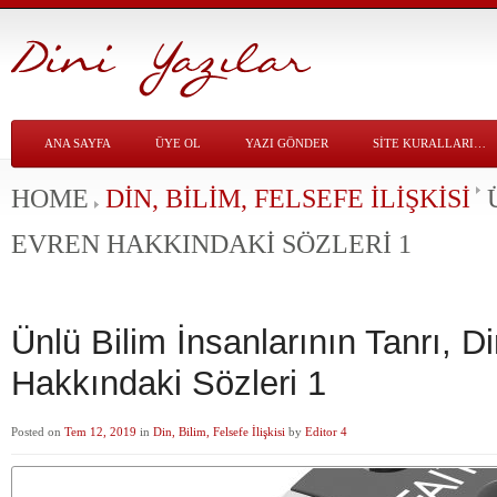
ANA SAYFA
ÜYE OL
YAZI GÖNDER
SITE KURALLARI…
HOME
DIN, BILIM, FELSEFE İLIŞKISI
EVREN HAKKINDAKI SÖZLERI 1
Ünlü Bilim İnsanlarının Tanrı, D
Hakkındaki Sözleri 1
Posted on
Tem 12, 2019
in
Din, Bilim, Felsefe İlişkisi
by
Editor 4