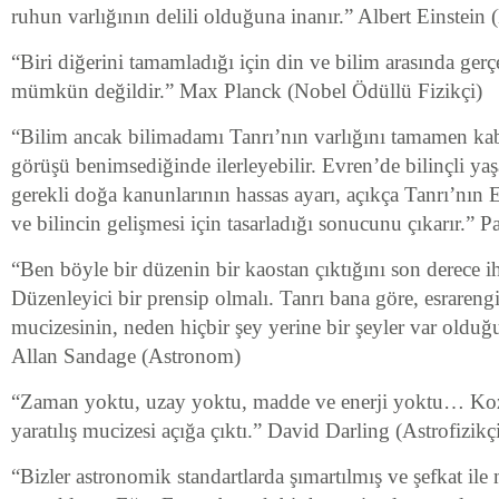
ruhun varlığının delili olduğuna inanır.” Albert Einstein
“Biri diğerini tamamladığı için din ve bilim arasında gerçe
mümkün değildir.” Max Planck (Nobel Ödüllü Fizikçi)
“Bilim ancak bilimadamı Tanrı’nın varlığını tamamen ka
görüşü benimsediğinde ilerleyebilir. Evren’de bilinçli ya
gerekli doğa kanunlarının hassas ayarı, açıkça Tanrı’nın 
ve bilincin gelişmesi için tasarladığı sonucunu çıkarır.” P
“Ben böyle bir düzenin bir kaostan çıktığını son derece i
Düzenleyici bir prensip olmalı. Tanrı bana göre, esrarengi
mucizesinin, neden hiçbir şey yerine bir şeyler var olduğ
Allan Sandage (Astronom)
“Zaman yoktu, uzay yoktu, madde ve enerji yoktu… Koz
yaratılış mucizesi açığa çıktı.” David Darling (Astrofizikç
“Bizler astronomik standartlarda şımartılmış ve şefkat il