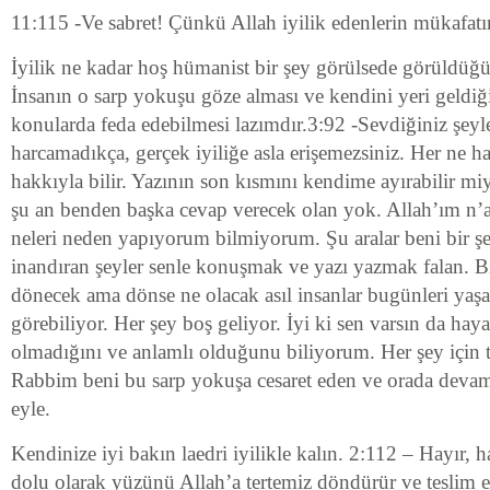
11:115 -Ve sabret! Çünkü Allah iyilik edenlerin mükafatın
İyilik ne kadar hoş hümanist bir şey görülsede görüldüğü 
İnsanın o sarp yokuşu göze alması ve kendini yeri geldiğ
konularda feda edebilmesi lazımdır.3:92 -Sevdiğiniz şey
harcamadıkça, gerçek iyiliğe asla erişemezsiniz. Her ne h
hakkıyla bilir. Yazının son kısmını kendime ayırabilir 
şu an benden başka cevap verecek olan yok. Allah’ım n
neleri neden yapıyorum bilmiyorum. Şu aralar beni bir ş
inandıran şeyler senle konuşmak ve yazı yazmak falan. 
dönecek ama dönse ne olacak asıl insanlar bugünleri yaş
görebiliyor. Her şey boş geliyor. İyi ki sen varsın da hay
olmadığını ve anlamlı olduğunu biliyorum. Her şey için 
Rabbim beni bu sarp yokuşa cesaret eden ve orada devaml
eyle.
Kendinize iyi bakın laedri iyilikle kalın. 2:112 – Hayır, 
dolu olarak yüzünü Allah’a tertemiz döndürür ve teslim e