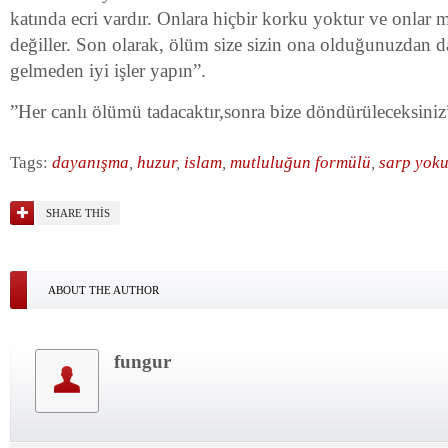
katında ecri vardır. Onlara hiçbir korku yoktur ve onlar
değiller. Son olarak, ölüm size sizin ona olduğunuzdan 
gelmeden iyi işler yapın”.
”Her canlı ölümü tadacaktır,sonra bize döndürüleceksiniz
Tags:
dayanışma
,
huzur
,
islam
,
mutluluğun formülü
,
sarp yok
SHARE THIS
ABOUT THE AUTHOR
fungur