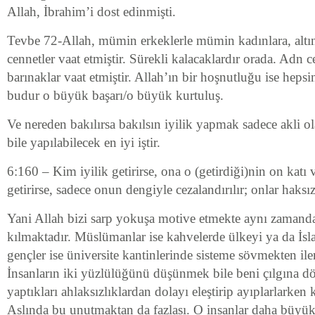
Allah, İbrahim’i dost edinmişti.
Tevbe 72-Allah, mümin erkeklerle mümin kadınlara, altı
cennetler vaat etmiştir. Sürekli kalacaklardır orada. Adn c
barınaklar vaat etmiştir. Allah’ın bir hoşnutluğu ise heps
budur o büyük başarı/o büyük kurtuluş.
Ve nereden bakılırsa bakılsın iyilik yapmak sadece akli
bile yapılabilecek en iyi iştir.
6:160 – Kim iyilik getirirse, ona o (getirdiği)nin on katı
getirirse, sadece onun dengiyle cezalandırılır; onlar haksız
Yani Allah bizi sarp yokuşa motive etmekte aynı zamand
kılmaktadır. Müslümanlar ise kahvelerde ülkeyi ya da İsl
gençler ise üniversite kantinlerinde sisteme sövmekten il
İnsanların iki yüzlülüğünü düşünmek bile beni çılgına dö
yaptıkları ahlaksızlıklardan dolayı eleştirip ayıplarlarken 
Aslında bu unutmaktan da fazlası. O insanlar daha büyük