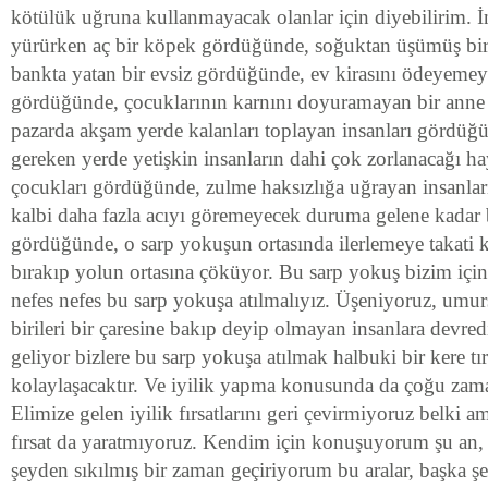
kötülük uğruna kullanmayacak olanlar için diyebilirim. İ
yürürken aç bir köpek gördüğünde, soğuktan üşümüş bir
bankta yatan bir evsiz gördüğünde, ev kirasını ödeyemey
gördüğünde, çocuklarının karnını doyuramayan bir ann
pazarda akşam yerde kalanları toplayan insanları gördü
gereken yerde yetişkin insanların dahi çok zorlanacağı ha
çocukları gördüğünde, zulme haksızlığa uğrayan insanlar
kalbi daha fazla acıyı göremeyecek duruma gelene kadar b
gördüğünde, o sarp yokuşun ortasında ilerlemeye takati 
bırakıp yolun ortasına çöküyor. Bu sarp yokuş bizim için
nefes nefes bu sarp yokuşa atılmalıyız. Üşeniyoruz, umur
birileri bir çaresine bakıp deyip olmayan insanlara devre
geliyor bizlere bu sarp yokuşa atılmak halbuki bir kere 
kolaylaşacaktır. Ve iyilik yapma konusunda da çoğu zam
Elimize gelen iyilik fırsatlarını geri çevirmiyoruz belki a
fırsat da yaratmıyoruz. Kendim için konuşuyorum şu an,
şeyden sıkılmış bir zaman geçiriyorum bu aralar, başka şe