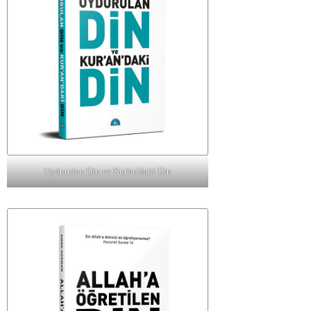
Uydurulan Din ve Kur'an'daki Din