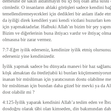
demesine de sakın aldanmayın bu içi boş olan ama süslü
cümledir. O insanların ahlaki görüşleri sadece kendini ba
temellendiremeyecekleri için dedikleri bir anlam ifade e
da iyiliği direk kendileri yani kendi vicdani huzurları ke
için yapmaktadırlar. Halbuki Allah’ın bizim bir şey yapm
Bizim ve diğerlerinin buna ihtiyacı vardır ve ihtiyaç olma
olmasına bir zarar vermez.
7:7-Eğer iyilik ederseniz, kendinize iyilik etmiş olursun
ederseniz yine kendinizedir.
İyilik yapmak sadece bu dünyada manevi bir haz sağlama
köşk almaktan da ötedir(tabii ki bunları küçümsemiyoru
inanan bir müslüman için yaratıcısının dostu olabilme me
bir müslüman için bundan daha güzel bir mevki ya da All
dost olabilir mi ?
4:125-İyilik yaparak kendisini Allah’a teslim eden ve İbr
dosdoğru olarak tâbi olan kimseden, din bakımından daha