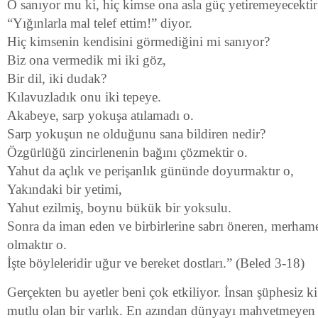
O sanıyor mu ki, hiç kimse ona asla güç yetiremeyecektir
“Yığınlarla mal telef ettim!” diyor.
Hiç kimsenin kendisini görmediğini mi sanıyor?
Biz ona vermedik mi iki göz,
Bir dil, iki dudak?
Kılavuzladık onu iki tepeye.
Akabeye, sarp yokuşa atılamadı o.
Sarp yokuşun ne olduğunu sana bildiren nedir?
Özgürlüğü zincirlenenin bağını çözmektir o.
Yahut da açlık ve perişanlık gününde doyurmaktır o,
Yakındaki bir yetimi,
Yahut ezilmiş, boynu bükük bir yoksulu.
Sonra da iman eden ve birbirlerine sabrı öneren, merhame
olmaktır o.
İşte böyleleridir uğur ve bereket dostları.” (Beled 3-18)
Gerçekten bu ayetler beni çok etkiliyor. İnsan şüphesiz k
mutlu olan bir varlık. En azından dünyayı mahvetmeyen 