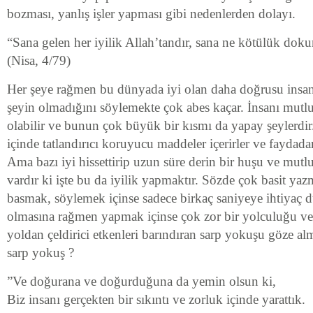
bozması, yanlış işler yapması gibi nedenlerden dolayı.
“Sana gelen her iyilik Allah’tandır, sana ne kötülük do
(Nisa, 4/79)
Her şeye rağmen bu dünyada iyi olan daha doğrusu insana 
şeyin olmadığını söylemekte çok abes kaçar. İnsanı mutl
olabilir ve bunun çok büyük bir kısmı da yapay şeylerdir
içinde tatlandırıcı koruyucu maddeler içerirler ve faydada
Ama bazı iyi hissettirip uzun süre derin bir huşu ve mutl
vardır ki işte bu da iyilik yapmaktır. Sözde çok basit yazm
basmak, söylemek içinse sadece birkaç saniyeye ihtiyaç 
olmasına rağmen yapmak içinse çok zor bir yolculuğu ve 
yoldan çeldirici etkenleri barındıran sarp yokuşu göze alm
sarp yokuş ?
”Ve doğurana ve doğurduğuna da yemin olsun ki,
Biz insanı gerçekten bir sıkıntı ve zorluk içinde yarattık.