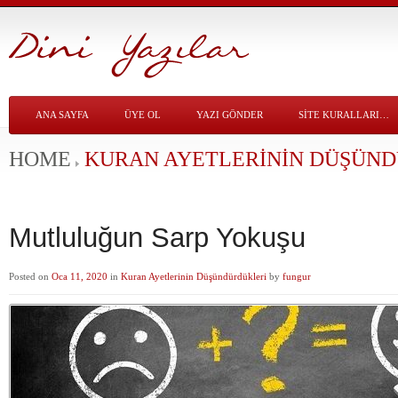
ANA SAYFA
ÜYE OL
YAZI GÖNDER
SITE KURALLARI…
HOME
KURAN AYETLERININ DÜŞÜN
Mutluluğun Sarp Yokuşu
Posted on
Oca 11, 2020
in
Kuran Ayetlerinin Düşündürdükleri
by
fungur