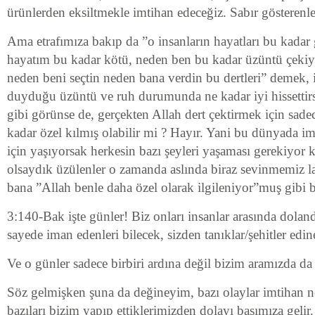
ürünlerden eksiltmekle imtihan edeceğiz. Sabır gösterenle
Ama etrafımıza bakıp da ”o insanların hayatları bu kada
hayatım bu kadar kötü, neden ben bu kadar üzüntü çek
neden beni seçtin neden bana verdin bu dertleri” demek, 
duyduğu üzüntü ve ruh durumunda ne kadar iyi hissettir
gibi görünse de, gerçekten Allah dert çektirmek için sadec
kadar özel kılmış olabilir mi ? Hayır. Yani bu dünyada im
için yaşıyorsak herkesin bazı şeyleri yaşaması gerekiyor k
olsaydık üzülenler o zamanda aslında biraz sevinmemiz
bana ”Allah benle daha özel olarak ilgileniyor”muş gibi bir
3:140-Bak işte günler! Biz onları insanlar arasında doland
sayede iman edenleri bilecek, sizden tanıklar/şehitler edine
Ve o günler sadece birbiri ardına değil bizim aramızda d
Söz gelmişken şuna da değineyim, bazı olaylar imtihan n
bazıları bizim yapıp ettiklerimizden dolayı başımıza gelir