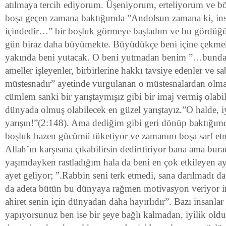
atılmaya tercih ediyorum. Üşeniyorum, erteliyorum ve b
boşa geçen zamana baktığımda ”Andolsun zamana ki, ins
içindedir…” bir boşluk görmeye başladım ve bu gördüğ
gün biraz daha büyümekte. Büyüdükçe beni içine çekmek
yakında beni yutacak. O beni yutmadan benim ”…bundan
ameller işleyenler, birbirlerine hakkı tavsiye edenler ve sa
müstesnadır” ayetinde vurgulanan o müstesnalardan olm
cümlem sanki bir yarıştaymışız gibi bir imaj vermiş olabili
dünyada olmuş olabilecek en güzel yarıştayız.”O halde, iyi
yarışın!”(2:148). Ama dediğim gibi geri dönüp baktığ
boşluk bazen gücümü tüketiyor ve zamanını boşa sarf et
Allah’ın karşısına çıkabilirsin dedirttiriyor bana ama bur
yaşımdayken rastladığım hala da beni en çok etkileyen aye
ayet geliyor; ”.Rabbin seni terk etmedi, sana darılmadı d
da adeta bütün bu dünyaya rağmen motivasyon veriyor 
ahiret senin için dünyadan daha hayırlıdır”. Bazı insanlar s
yapıyorsunuz ben ise bir şeye bağlı kalmadan, iyilik ol