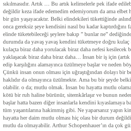
sıkılmasıdır. Artık … Bu artık kelimelerle pek ifade edil
değildir keza ifade edemedim edemiyorum da ama elbet h
bir gün yaşayacaktır. Belki elindekileri tükettiğinde aslı
onca gereksiz şeye kendisini nasıl bu kadar kaptırdığını f
elinde tüketebileceği şeylere bakıp ” bunlar ne” dediğinde
durumda da yavaş yavaş kendini tüketmeye doğru kulaç at
kulaçta biraz daha yorulacak biraz daha nefesi kesilecek 
yaklaşacak biraz daha biraz daha… İnsan bir iş için (artık
edip karşılığını alamayınca üzülmeye başlar ve neden bö
Çünkü insan onun olması için uğraştığından dolayı bir bek
haklıdır da olmayınca üzülmekte. Ama bu bir şeyde belki 
olabilir. o da; mutlu olmak. İnsan bu hayatta mutlu olam
kötü bir ruh haline bürünür, sitemkârlaşır ve bunun ned
başlar hatta bazen diğer insanlarla kendini kıyaslamaya ba
tüm yaşantılarına hakimmiş gibi. Ne yaparsanız yapın ki
hayatta her daim mutlu olması hiç olası bir durum değildir
mutlu da olmayabilir. Arthur Schopenhauer’ın da çok gü