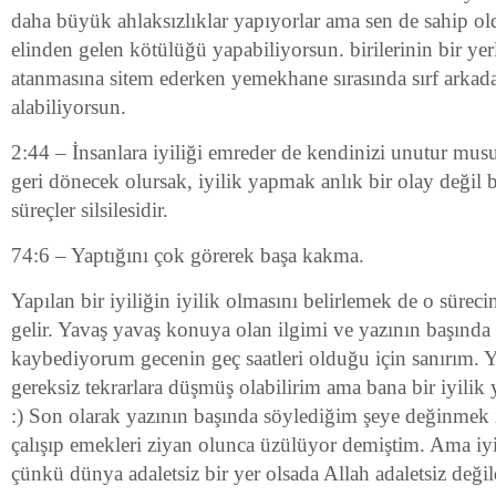
daha büyük ahlaksızlıklar yapıyorlar ama sen de sahip o
elinden gelen kötülüğü yapabiliyorsun. birilerinin bir yer
atanmasına sitem ederken yemekhane sırasında sırf arkada
alabiliyorsun.
2:44 – İnsanlara iyiliği emreder de kendinizi unutur mu
geri dönecek olursak, iyilik yapmak anlık bir olay değil 
süreçler silsilesidir.
74:6 – Yaptığını çok görerek başa kakma.
Yapılan bir iyiliğin iyilik olmasını belirlemek de o sür
gelir. Yavaş yavaş konuya olan ilgimi ve yazının başında
kaybediyorum gecenin geç saatleri olduğu için sanırım. Y
gereksiz tekrarlara düşmüş olabilirim ama bana bir iyili
:) Son olarak yazının başında söylediğim şeye değinmek i
çalışıp emekleri ziyan olunca üzülüyor demiştim. Ama iy
çünkü dünya adaletsiz bir yer olsada Allah adaletsiz değil