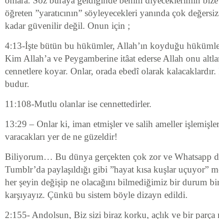
onlara. Söz buraya geldiğinde benim diyeceklerimin bize
öğreten ”yaratıcının” söyleyecekleri yanında çok değersiz
kadar güvenilir değil. Onun için ;
4:13-İşte bütün bu hükümler, Allah’ın koyduğu hükümler v
Kim Allah’a ve Peygamberine itâat ederse Allah onu altla
cennetlere koyar. Onlar, orada ebedî olarak kalacaklardır.
budur.
11:108-Mutlu olanlar ise cennettedirler.
13:29 – Onlar ki, iman etmişler ve salih ameller işlemişle
varacakları yer de ne güzeldir!
Biliyorum… Bu dünya gerçekten çok zor ve Whatsapp d
Tumblr’da paylaşıldığı gibi ”hayat kısa kuşlar uçuyor” 
her şeyin değişip ne olacağını bilmediğimiz bir durum bir s
karşıyayız. Çünkü bu sistem böyle dizayn edildi.
2:155- Andolsun, Biz sizi biraz korku, açlık ve bir parça