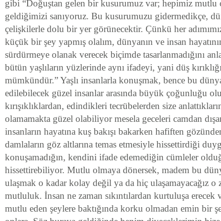
gibi “Doğuştan gelen bir kusurumuz var; hepimiz mutlu
geldiğimizi sanıyoruz. Bu kusurumuzu gidermedikçe, 
çelişkilerle dolu bir yer görünecektir. Çünkü her adımımız
küçük bir şey yapmış olalım, dünyanın ve insan hayatını
sürdürmeye olanak verecek biçimde tasarlanmadığını anla
bütün yaşlıların yüzlerinde aynı ifadeyi, yani düş kırıklı
mümkündür.” Yaşlı insanlarla konuşmak, bence bu dün
edilebilecek güzel insanlar arasında büyük çoğunluğu olu
kırışıklıklardan, edindikleri tecrübelerden size anlattıkla
olamamakta güzel olabiliyor mesela geceleri camdan dışar
insanların hayatına kuş bakışı bakarken hafiften gözünde
damlaların göz altlarına temas etmesiyle hissettirdiği duy
konuşamadığın, kendini ifade edemediğin cümleler oldu
hissettirebiliyor. Mutlu olmaya dönersek, madem bu dü
ulaşmak o kadar kolay değil ya da hiç ulaşamayacağız o
mutluluk. İnsan ne zaman sıkıntılardan kurtuluşa erecek 
mutlu eden şeylere baktığında korku olmadan emin bir şe