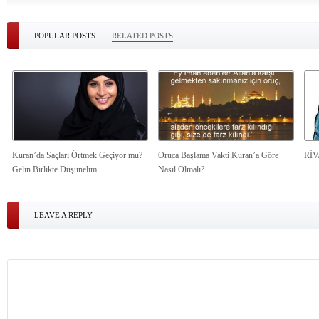
POPULAR POSTS
RELATED POSTS
Kuran’da Saçları Örtmek Geçiyor mu?
Oruca Başlama Vakti Kuran’a Göre
Rİ
Gelin Birlikte Düşünelim
Nasıl Olmalı?
LEAVE A REPLY