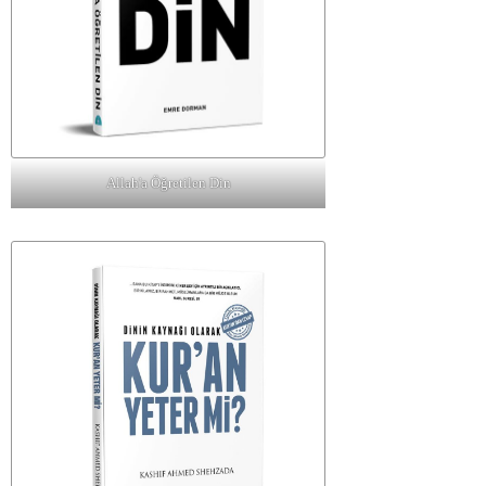
Allah'a Öğretilen Din