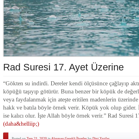
Rad Suresi 17. Ayet Üzerine
“Gökten su indirdi. Dereler kendi ölçüsünce çağlayıp aktı
köpüğü taşıyıp götürür. Buna benzer bir köpük de değerl
veya faydalanmak için ateşte eritilen madenlerin üzerinde 
hakk ve batıla böyle örnek verir. Köpük yok olup gider. 
ise kalıcı olur. İşte Allah böyle örnek verir.” Rad Suresi
(daha&helliip;)
Posted on
Tem 21, 2020
in
Alınması Gerekli İbretler
by
Dini Yazilar