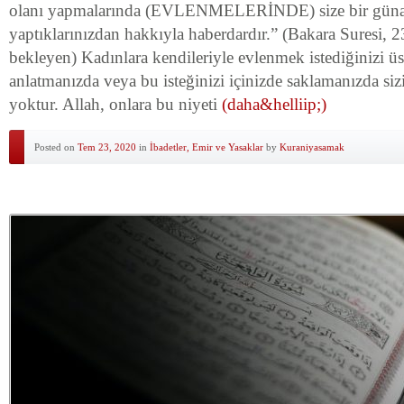
olanı yapmalarında (EVLENMELERİNDE) size bir günah
yaptıklarınızdan hakkıyla haberdardır.” (Bakara Suresi, 2
bekleyen) Kadınlara kendileriyle evlenmek istediğinizi üs
anlatmanızda veya bu isteğinizi içinizde saklamanızda siz
yoktur. Allah, onlara bu niyeti
(daha&helliip;)
Posted on
Tem 23, 2020
in
İbadetler, Emir ve Yasaklar
by
Kuraniyasamak