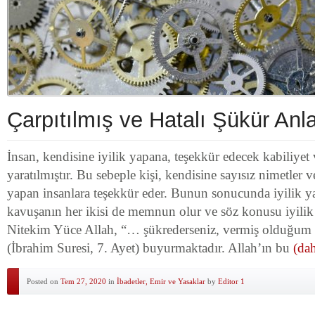
Çarpıtılmış ve Hatalı Şükür Anla
İnsan, kendisine iyilik yapana, teşekkür edecek kabiliyet
yaratılmıştır. Bu sebeple kişi, kendisine sayısız nimetler v
yapan insanlara teşekkür eder. Bunun sonucunda iyilik ya
kavuşanın her ikisi de memnun olur ve söz konusu iyilik
Nitekim Yüce Allah, “… şükrederseniz, vermiş olduğum ni
(İbrahim Suresi, 7. Ayet) buyurmaktadır. Allah’ın bu
(dah
Posted on
Tem 27, 2020
in
İbadetler, Emir ve Yasaklar
by
Editor 1