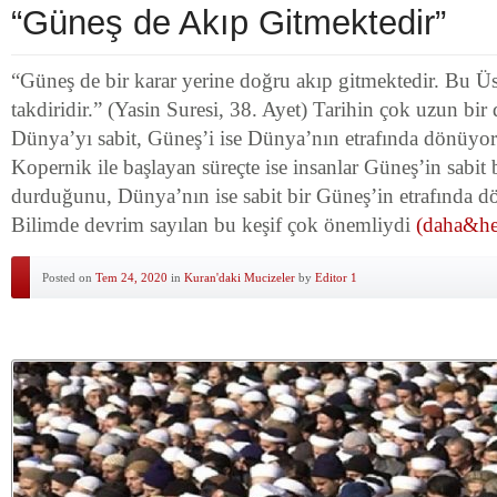
“Güneş de Akıp Gitmektedir”
“Güneş de bir karar yerine doğru akıp gitmektedir. Bu Ü
takdiridir.” (Yasin Suresi, 38. Ayet) Tarihin çok uzun bi
Dünya’yı sabit, Güneş’i ise Dünya’nın etrafında dönüyor 
Kopernik ile başlayan süreçte ise insanlar Güneş’in sabit b
durduğunu, Dünya’nın ise sabit bir Güneş’in etrafında d
Bilimde devrim sayılan bu keşif çok önemliydi
(daha&hel
Posted on
Tem 24, 2020
in
Kuran'daki Mucizeler
by
Editor 1