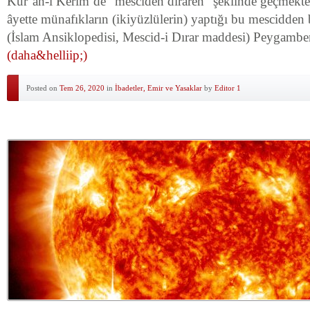
Kur’ân-ı Kerîm’de “mesciden dırâren” şeklinde geçmekte
âyette münafıkların (ikiyüzlülerin) yaptığı bu mescidden
(İslam Ansiklopedisi, Mescid-i Dırar maddesi) Peygambe
(daha&helliip;)
Posted on
Tem 26, 2020
in
İbadetler, Emir ve Yasaklar
by
Editor 1