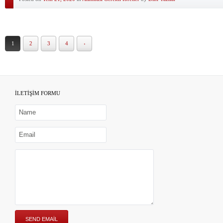
1
2
3
4
›
İLETİŞİM FORMU