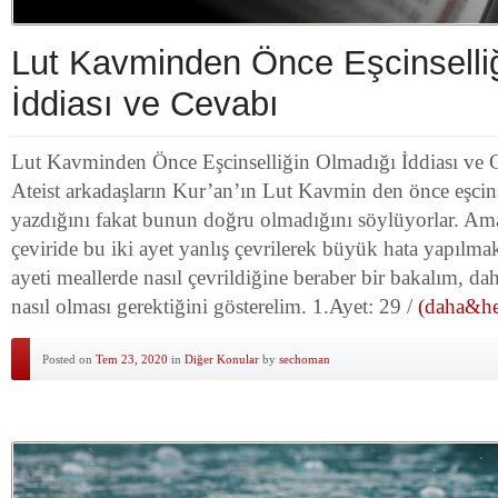
Lut Kavminden Önce Eşcinselli
İddiası ve Cevabı
Lut Kavminden Önce Eşcinselliğin Olmadığı İddiası ve C
Ateist arkadaşların Kur’an’ın Lut Kavmin den önce eşcin
yazdığını fakat bunun doğru olmadığını söylüyorlar. Am
çeviride bu iki ayet yanlış çevrilerek büyük hata yapılmak
ayeti meallerde nasıl çevrildiğine beraber bir bakalım, da
nasıl olması gerektiğini gösterelim. 1.Ayet: 29 /
(daha&hel
Posted on
Tem 23, 2020
in
Diğer Konular
by
sechoman