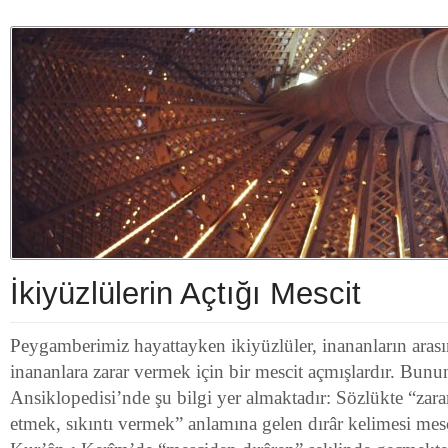
İkiyüzlülerin Açtığı Mescit
Peygamberimiz hayattayken ikiyüzlüler, inananların arası
inananlara zarar vermek için bir mescit açmışlardır. Bunun
Ansiklopedisi’nde şu bilgi yer almaktadır: Sözlükte “zar
etmek, sıkıntı vermek” anlamına gelen dırâr kelimesi mesc