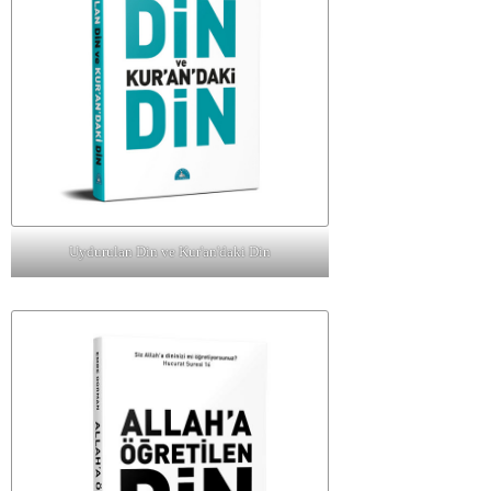
Uydurulan Din ve Kur'an'daki Din