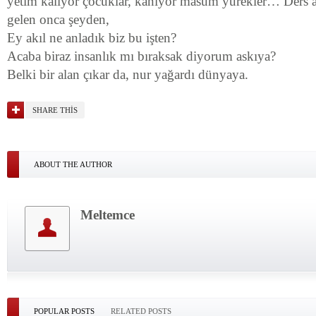
yetim kalıyor çocuklar, kanıyor masum yürekler… Ders 
gelen onca şeyden,
Ey akıl ne anladık biz bu işten?
Acaba biraz insanlık mı bıraksak diyorum askıya?
Belki bir alan çıkar da, nur yağardı dünyaya.
SHARE THIS
ABOUT THE AUTHOR
Meltemce
POPULAR POSTS
RELATED POSTS