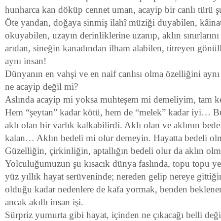
hunharca kan döküp cennet uman, acayip bir canlı türü ş
Öte yandan, doğaya sinmiş ilahî müziği duyabilen, kâina
okuyabilen, uzayın derinliklerine uzanıp, aklın sınırların
arıdan, sineğin kanadından ilham alabilen, titreyen gönül
aynı insan!
Dünyanın en vahşi ve en naif canlısı olma özelliğini ay
ne acayip değil mi?
Aslında acayip mi yoksa muhteşem mi demeliyim, tam k
Hem “şeytan” kadar kötü, hem de “melek” kadar iyi… Bu
aklı olan bir varlık kalkabilirdi. Aklı olan ve aklının be
kalan… Aklın bedeli mi olur demeyin. Hayatta bedeli ol
Güzelliğin, çirkinliğin, aptallığın bedeli olur da aklın ol
Yolculuğumuzun şu kısacık dünya faslında, topu topu ye
yüz yıllık hayat serüveninde; nereden gelip nereye gittiğ
olduğu kadar nedenlere de kafa yormak, benden beklenen
ancak akıllı insan işi.
Sürpriz yumurta gibi hayat, içinden ne çıkacağı belli değ