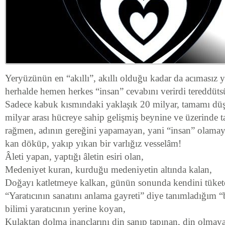
Yeryüzünün en “akıllı”, akıllı olduğu kadar da acımasız y
herhalde hemen herkes “insan” cevabını verirdi tereddüts
Sadece kabuk kısmındaki yaklaşık 20 milyar, tamamı d
milyar arası hücreye sahip gelişmiş beynine ve üzerinde ta
rağmen, adının gereğini yapamayan, yani “insan” olama
kan döküp, yakıp yıkan bir varlığız vesselâm!
Âleti yapan, yaptığı âletin esiri olan,
Medeniyet kuran, kurduğu medeniyetin altında kalan,
Doğayı katletmeye kalkan, günün sonunda kendini tüket
“Yaratıcının sanatını anlama gayreti” diye tanımladığım “
bilimi yaratıcının yerine koyan,
Kulaktan dolma inançlarını din sanıp tapınan, din olmay