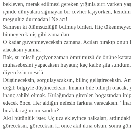
bekleyen, merak edilmesi gereken yığınla sırrı varken ya
içinde dünyalara sığmayan bir cevher taşıyorken, kendim
meşgulüz durmadan! Ne acı!
Sanırsın ki ölümsüzlüğü bulmuş birileri. Hiç tükenmeyece
bitmeyecekmiş gibi zamanları.
O kadar güvenmeyeceksin zamana. Acıları bırakıp onun k
alacaksın yanına.
Bak, su misali geçiyor zaman ömrümüzü de önüne katara
muhasebesini yapacaksın hayatın; kaç kalbe şifa sundum,
diyeceksin meselâ.
Düşüneceksin, sorgulayacaksın, bilinç geliştireceksin. 
değil; bilgiyle düşüneceksin. İmanın bile bilinçli olacak
inanç sahibi olmak. Kulağından girenler, boğazından ini
edecek önce. Her aldığın nefesin farkına varacaksın. “İ
bırakılacağını mı sandın?
Akıl bütünlük ister. Uç uca ekleyince halkaları, ardındak
göreceksin, göreceksin ki önce akıl ikna olsun, sonra gön