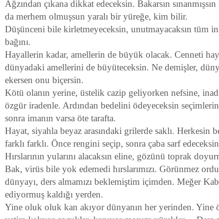
Ağzından çıkana dikkat edeceksin. Bakarsın sınanmışsın k
da merhem olmuşsun yaralı bir yüreğe, kim bilir.
Düşünceni bile kirletmeyeceksin, unutmayacaksın tüm in
bağını.
Hayallerin kadar, amellerin de büyük olacak. Cenneti hay
dünyadaki amellerini de büyüteceksin. Ne demişler, dünya 
ekersen onu biçersin.
Kötü olanın yerine, üstelik cazip geliyorken nefsine, inad
özgür iradenle. Ardından bedelini ödeyeceksin seçimlerin
sonra imanın varsa öte tarafta.
Hayat, siyahla beyaz arasındaki grilerde saklı. Herkesin b
farklı farklı. Önce rengini seçip, sonra çaba sarf edeceksi
Hırslarının yularını alacaksın eline, gözünü toprak doyu
Bak, virüs bile yok edemedi hırslarımızı. Görünmez ord
dünyayı, ders almamızı beklemiştim içimden. Meğer Kabil
ediyormuş kaldığı yerden.
Yine oluk oluk kan akıyor dünyanın her yerinden. Yine ö