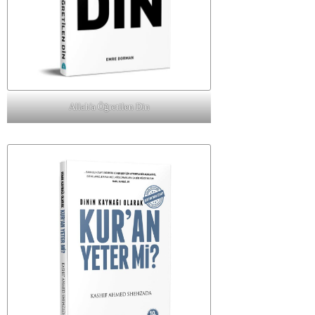
Allah'a Öğretilen Din