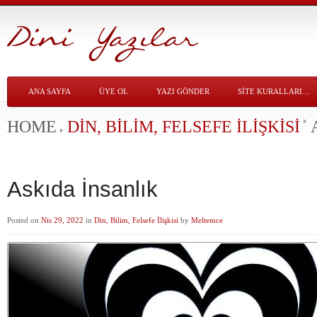
ANA SAYFA
ÜYE OL
YAZI GÖNDER
SITE KURALLARI…
HOME
DIN, BILIM, FELSEFE İLIŞKISI
Askıda İnsanlık
Posted on
Nis 29, 2022
in
Din, Bilim, Felsefe İlişkisi
by
Meltemce