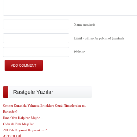
Name
(required)
Email
- will not be published
(required)
Website
Rastgele Yazılar
Cennet Kuran'da Yalnızca Erkeklere Özgü Nimetlerden mi
Bahseder?
İkna Olan Kalplere Müjde...
Oldu da Bitti Maşallah
2012'de Kıyamet Kopacak mı?
ASTROLOJİ