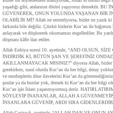
Bizler bu söylenenlere inanıyorsak, Allah ın dinini değil t
yaşadığı gibi, atalarının dinini yaşıyoruz demektir. 
GÜVENEREK, ONUN YOLUNDA YAŞANAN BİR İ
OLABİLİR Mİ? Allah ne emrediyorsa, bizler ne yazık ki t
farkında bile değiliz. Çünkü bizlerin Kur’an ile bağımızı k
anlayarak ve düşünerek okumamızı engellediler. Bu yanlış
düşmanı kâfir ilan ettiler.
Allah Enbiya suresi 10. ayetinde, “AND OLSUN, Sİ
İNDİRDİK Kİ, BÜTÜN ŞAN VE ŞEREFİNİZ ONDA
AKILLANMAYACAK MISINIZ?” diyorsa Allah, bizler 
gerekirken, nasıl olurda Kur’an da her bilgi, detay yoktur 
ve mezheplerin dine ilavelerini Kur’an da göremediğimi
şunlar ya da bunlar yok, demek ki Kur’an da her bilgi o
Kur’an işle İslam yaşanmıyormuş deriz. HATIRLATI
SÖYLEYİP İNANANLAR, ALLAH A GÜVENMEYİP,
İNSANLARA GÜVENİP, ARDI SIRA GİDENLERDİR
Allah Casiye 6. ayetinde, “ALLAH DAN VE ONUN