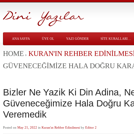
ANA SAYFA
ÜYE OL
YAZI GÖNDER
SITE KURALLARI…
HOME
KURAN'IN REHBER EDINILMES
GÜVENECEĞIMIZE HALA DOĞRU KAR
Bizler Ne Yazik Ki Din Adina, 
Güveneceğimize Hala Doğru Ka
Veremedik
Posted on
May 21, 2022
in
Kuran'ın Rehber Edinilmesi
by
Editor 2