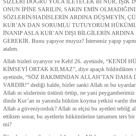
SİZLERİ DOĞRU YOLA İLETECEK Bİ NUR, IŞIK İ
ONUN İPİNE SARILIN, SAKIN EMİN OLMADIĞINI
SÖZLERİN/HADİSLERİN ARDINA DÜŞMEYİN, ÇÜ
KUR’AN DAN SORUMLU TUTUYORUM HÜKÜMLE
İNANIP ASLA KUR’AN DIŞI BİLGİLERİN ARDIN
GEREKİR. Bunu yapıyor muyuz? İsterseniz yapıp yapma
atalım.
Allah bizleri uyarıyor ve Kehf 26. ayetinde, “KEN
KİMSEYİ ORTAK KILMAZ”, diye apaçık bildirdikten so
ayetinde, “SÖZ BAKIMINDAN ALLAH’TAN DAHA
VARDIR!” dediği halde, bizler sanki Allah ın bu uyarılar
Allah ın sözlerinin üstünü örtüp, ne yani peygamberimiz
dinde Kur’an ın yanında hüküm koyma yetkisi vardır d
Allah a güveniyorduk? Allah ın elçisi bu ayetleri tebliğ a
ettikten sonar, bu ayetlerin hükümlerine tamamen ters bir 
mi?