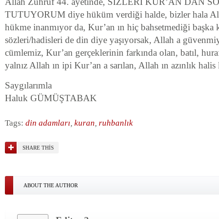
Allah Zuhruf 44. ayetinde, SİZLERİ KUR’AN DAN
TUTUYORUM diye hüküm verdiği halde, bizler hala Alla
hükme inanmıyor da, Kur’an ın hiç bahsetmediği başka 
sözleri/hadisleri de din diye yaşıyorsak, Allah a güvenm
cümlemiz, Kur’an gerçeklerinin farkında olan, batıl, hura
yalnız Allah ın ipi Kur’an a sarılan, Allah ın azınlık halis
Saygılarımla
Haluk GÜMÜŞTABAK
Tags:
din adamları
,
kuran
,
ruhbanlık
SHARE THIS
ABOUT THE AUTHOR