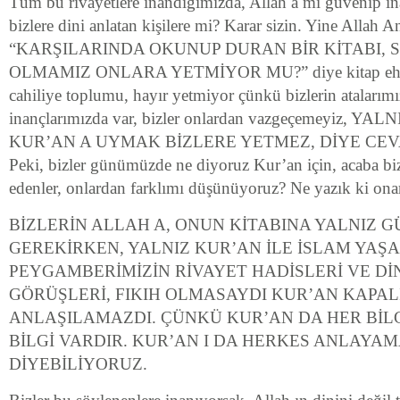
Tüm bu rivayetlere inandığımızda, Allah a mı güvenip i
bizlere dini anlatan kişilere mi? Karar sizin. Yine Allah 
“KARŞILARINDA OKUNUP DURAN BİR KİTABI, 
OLMAMIZ ONLARA YETMİYOR MU?” diye kitap ehlin
cahiliye toplumu, hayır yetmiyor çünkü bizlerin atalarımı
inançlarımızda var, bizler onlardan vazgeçemeyiz, Y
KUR’AN A UYMAK BİZLERE YETMEZ, DİYE CEV
Peki, bizler günümüzde ne diyoruz Kur’an için, acaba b
edenler, onlardan farklımı düşünüyoruz? Ne yazık ki ona
BİZLERİN ALLAH A, ONUN KİTABINA YALNIZ 
GEREKİRKEN, YALNIZ KUR’AN İLE İSLAM YAŞ
PEYGAMBERİMİZİN RİVAYET HADİSLERİ VE Dİ
GÖRÜŞLERİ, FIKIH OLMASAYDI KUR’AN KAPAL
ANLAŞILAMAZDI. ÇÜNKÜ KUR’AN DA HER BİL
BİLGİ VARDIR. KUR’AN I DA HERKES ANLAYA
DİYEBİLİYORUZ.