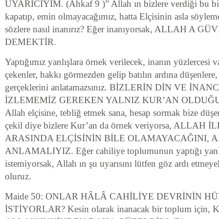
UYARICIYIM. (Ahkaf 9 )” Allah ın bizlere verdiği bu bil
kapatıp, emin olmayacağımız, hatta Elçisinin asla söy
sözlere nasıl inanırız? Eğer inanıyorsak, ALLAH A
DEMEKTİR.
Yaptığımız yanlışlara örnek verilecek, inanın yüzlercesi 
çekenler, hakkı görmezden gelip batılın ardına düşenlere,
gerçeklerini anlatamazsınız. BİZLERİN DİN VE İNA
İZLEMEMİZ GEREKEN YALNIZ KUR’AN OLDUĞU
Allah elçisine, tebliğ etmek sana, hesap sormak bize düş
çekil diye bizlere Kur’an da örnek veriyorsa, ALLA
ARASINDA ELÇİSİNİN BİLE OLAMAYACAĞINI, A
ANLAMALIYIZ. Eğer cahiliye toplumunun yaptığı yanlış
istemiyorsak, Allah ın şu uyarısını lütfen göz ardı etmey
oluruz.
Maide 50: ONLAR HÂLÂ CAHİLİYE DEVRİNİN 
İSTİYORLAR? Kesin olarak inanacak bir toplum içi