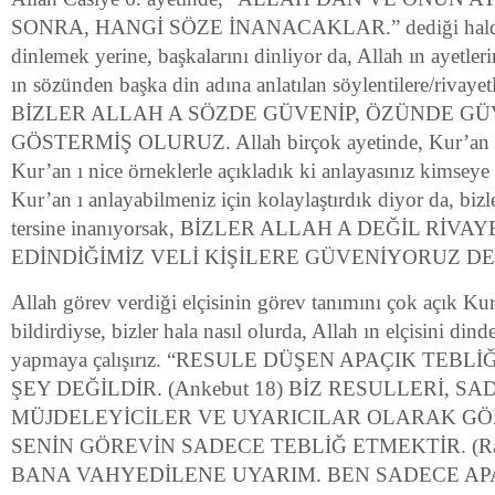
SONRA, HANGİ SÖZE İNANACAKLAR.” dediği halde, b
dinlemek yerine, başkalarını dinliyor da, Allah ın ayetler
ın sözünden başka din adına anlatılan söylentilere/rivayet
BİZLER ALLAH A SÖZDE GÜVENİP, ÖZÜNDE GÜ
GÖSTERMİŞ OLURUZ. Allah birçok ayetinde, Kur’an ı 
Kur’an ı nice örneklerle açıkladık ki anlayasınız kimsey
Kur’an ı anlayabilmeniz için kolaylaştırdık diyor da, bizl
tersine inanıyorsak, BİZLER ALLAH A DEĞİL RİVA
EDİNDİĞİMİZ VELİ KİŞİLERE GÜVENİYORUZ D
Allah görev verdiği elçisinin görev tanımını çok açık Kur
bildirdiyse, bizler hala nasıl olurda, Allah ın elçisini dind
yapmaya çalışırız. “RESULE DÜŞEN APAÇIK TEB
ŞEY DEĞİLDİR. (Ankebut 18) BİZ RESULLERİ, S
MÜJDELEYİCİLER VE UYARICILAR OLARAK GÖND
SENİN GÖREVİN SADECE TEBLİĞ ETMEKTİR. (R
BANA VAHYEDİLENE UYARIM. BEN SADECE AP