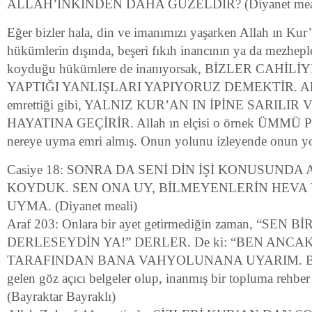
ALLAH’INKİNDEN DAHA GÜZELDİR? (Diyanet mea
Eğer bizler hala, din ve imanımızı yaşarken Allah ın Kur
hükümlerin dışında, beşeri fıkıh inancının ya da mezheple
koyduğu hükümlere de inanıyorsak, BİZLER CAH
YAPTIĞI YANLIŞLARI YAPIYORUZ DEMEKTİR. Allah
emrettiği gibi, YALNIZ KUR’AN IN İPİNE SARILI
HAYATINA GEÇİRİR. Allah ın elçisi o örnek ÜMMÜ P
nereye uyma emri almış. Onun yolunu izleyende onun yo
Casiye 18: SONRA DA SENİ DİN İŞİ KONUSUNDA 
KOYDUK. SEN ONA UY, BİLMEYENLERİN HEVA
UYMA. (Diyanet meali)
Araf 203: Onlara bir ayet getirmediğin zaman, “SEN B
DERLESEYDİN YA!” DERLER. De ki: “BEN ANCA
TARAFINDAN BANA VAHYOLUNANA UYARIM. Bu ki
gelen göz açıcı belgeler olup, inanmış bir topluma rehber 
(Bayraktar Bayraklı)