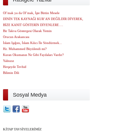
Ol’mak ya da Ol’mak, İşte Bütün Mesele
DİNİN TEK KAYNAĞI KUR’AN DEĞİLDİR DİYEREK,
BİZE KANIT GÖSTERİN DİYENLERE….
Bir Takva Göstergesi Olarak Yemin
Orucun Arakancası
İslam Işığını, İslam Kılıcı İle Söndürmek...
Hz. Muhammed Büyülendi mi?
Kuran Okumanın Ne Gibi Faydaları Vardır?
Yalnızız
Herşeyde Tevhid
Bilimin Dili
Sosyal Medya
KİTAP TAVSİYELERİMİZ