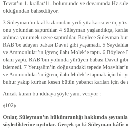
Tevrat’ın 1. krallar/11. bölümünde ve devamında Hz sül
olduğundan bahsediliyor.
3 Süleyman’ın kral kızlarından yedi yüz karısı ve üç yüz c
onu yolundan saptırdılar. 4 Süleyman yaşlandıkça, karılar
ardınca yürümek üzere saptırdılar. Böylece Süleyman büt
RAB’be adayan babası Davut gibi yaşamadı. 5 Saydalılar’ı
ve Ammonlular’ın iğrenç ilahı Molek’e taptı. 6 Böylec
olanı yaptı, RAB’bin yolunda yürüyen babası Davut gib
izlemedi. 7 Yeruşalim’in doğusundaki tepede Moavlılar’ı
ve Ammonlular’ın iğrenç ilahı Molek’e tapmak için bir yer
buhur yakıp kurban kesen bütün yabancı karıları için de a
Ancak kuran bu iddiaya şöyle yanıt veriyor :
﴾102﴿
Onlar, Süleyman’ın hükümranlığı hakkında şeytanl
söylediklerine uydular. Gerçek şu ki Süleyman kâfir 