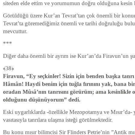
siteden elde ettim ve yorumumun doğru olduğuna kesin k
Görüldüğü üzere Kur’an Tevrat’tan çok önemli bir konud
Tevrat’ta göremediğimiz önemli ve tarihi doğruluğu bulu
mevcuttur.
***
Diğer daha önemli bir ayrım ise Kur’an’da Firavun’un şu
﴾38﴿
Firavun, “Ey seçkinler! Sizin için benden başka tanr
Hâmân! Haydi benim için tuğla fırınını yak, bana bir
oradan Mûsâ’nın tanrısını görürüm; ama kesinlikle o
olduğunu düşünüyorum” dedi.
Eski uygarlıklarda -özellikle Mezopotamya ve Mısır’da- 
vasıtasıyla tanrılara ulaşma isteği görülmektedir.
Bu konu mısır bilimcisi Sir Flinders Petrie’nin ”Antik mı