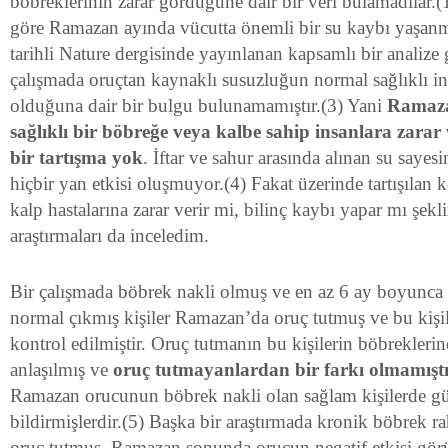
böbreklerinin zarar gördüğüne dair bir veri bulamadılar.(
göre Ramazan ayında vücutta önemli bir su kaybı yaşan
tarihli Nature dergisinde yayınlanan kapsamlı bir analize 
çalışmada oruçtan kaynaklı susuzluğun normal sağlıklı insa
olduğuna dair bir bulgu bulunamamıştır.(3) Yani
Ramaza
sağlıklı bir böbreğe veya kalbe sahip insanlara zarar 
bir tartışma yok
. İftar ve sahur arasında alınan su saye
hiçbir yan etkisi oluşmuyor.(4) Fakat üzerinde tartışılan 
kalp hastalarına zarar verir mi, bilinç kaybı yapar mı şek
araştırmaları da inceledim.
Bir çalışmada böbrek nakli olmuş ve en az 6 ay boyunca 
normal çıkmış kişiler Ramazan’da oruç tutmuş ve bu kişil
kontrol edilmiştir. Oruç tutmanın bu kişilerin böbreklerin
anlaşılmış ve
oruç tutmayanlardan bir farkı olmamışt
Ramazan orucunun böbrek nakli olan sağlam kişilerde g
bildirmişlerdir.(5) Başka bir araştırmada kronik böbrek ra
oruç tutmuş, Ramazan sonunda orucun negatif etkisi gör