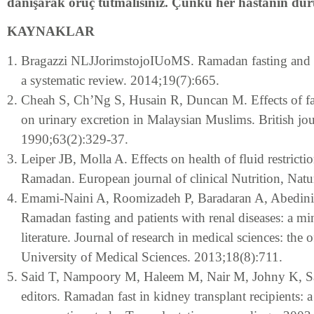
danışarak oruç tutmalısınız. Çünkü her hastanın dur
KAYNAKLAR
Bragazzi NLJJorimstojoIUoMS. Ramadan fasting and c
a systematic review. 2014;19(7):665.
Cheah S, Ch’Ng S, Husain R, Duncan M. Effects of f
on urinary excretion in Malaysian Muslims. British jour
1990;63(2):329-37.
Leiper JB, Molla A. Effects on health of fluid restricti
Ramadan. European journal of clinical Nutrition, Nat
Emami-Naini A, Roomizadeh P, Baradaran A, Abedini
Ramadan fasting and patients with renal diseases: a mi
literature. Journal of research in medical sciences: the o
University of Medical Sciences. 2013;18(8):711.
Said T, Nampoory M, Haleem M, Nair M, Johny K, Sa
editors. Ramadan fast in kidney transplant recipients: 