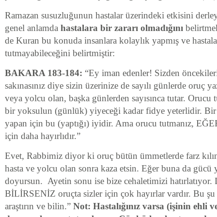
Ramazan susuzluğunun hastalar üzerindeki etkisini derle
genel anlamda
hastalara bir zararı olmadığını
belirtmek
de Kuran bu konuda insanlara kolaylık yapmış ve hastala
tutmayabileceğini belirtmiştir:
BAKARA 183-184:
“Ey iman edenler! Sizden öncekileri
sakınasınız diye sizin üzerinize de sayılı günlerde oruç ya
veya yolcu olan, başka günlerden sayısınca tutar. Orucu t
bir yoksulun (günlük) yiyeceği kadar fidye yeterlidir. Bi
yapan için bu (yaptığı) iyidir. Ama orucu tutmanız, E
için daha hayırlıdır.”
Evet, Rabbimiz diyor ki oruç bütün ümmetlerde farz kılın
hasta ve yolcu olan sonra kaza etsin. Eğer buna da gücü y
doyursun. Ayetin sonu ise bize cehaletimizi hatırlatıyor
BİLİRSENİZ oruçta sizler için çok hayırlar vardır. Bu şu 
araştırın ve bilin.”
Not: Hastalığınız varsa (işinin ehli 