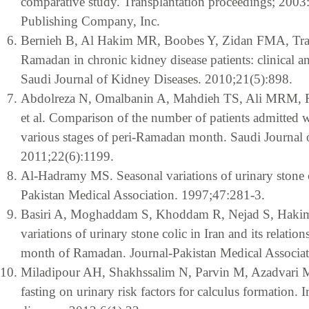
comparative study. Transplantation proceedings; 2003:
Publishing Company, Inc.
Bernieh B, Al Hakim MR, Boobes Y, Zidan FMA, Tran
Ramadan in chronic kidney disease patients: clinical an
Saudi Journal of Kidney Diseases. 2010;21(5):898.
Abdolreza N, Omalbanin A, Mahdieh TS, Ali MRM,
et al. Comparison of the number of patients admitted w
various stages of peri-Ramadan month. Saudi Journal 
2011;22(6):1199.
Al-Hadramy MS. Seasonal variations of urinary stone c
Pakistan Medical Association. 1997;47:281-3.
Basiri A, Moghaddam S, Khoddam R, Nejad S, Haki
variations of urinary stone colic in Iran and its relation
month of Ramadan. Journal-Pakistan Medical Associat
Miladipour AH, Shakhssalim N, Parvin M, Azadvari 
fasting on urinary risk factors for calculus formation. 