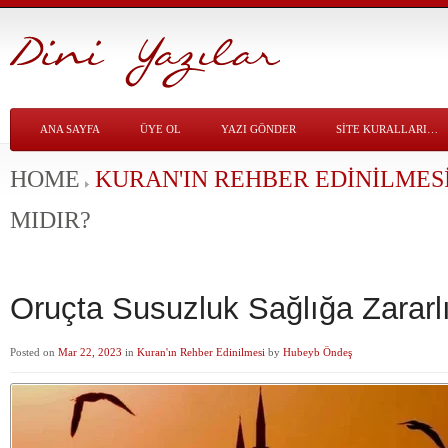
ANA SAYFA
ÜYE OL
YAZI GÖNDER
SITE KURALLARI…
HOME
KURAN'IN REHBER EDINILMES
MIDIR?
Oruçta Susuzluk Sağlığa Zararl
Posted on
Mar 22, 2023
in
Kuran'ın Rehber Edinilmesi
by
Hubeyb Öndeş