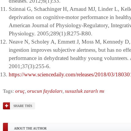
diseases. 2012;6(1):33.
Szinnai G, Schachinger H, Arnaud MJ, Linder L, Kelle
deprivation on cognitive-motor performance in heal
American Journal of Physiology-Regulatory, Integrat
Physiology. 2005;289(1):R275-R80.
Neave N, Scholey A, Emmett J, Moss M, Kennedy D,
ingestion improves subjective alertness, but has no eff
performance in dehydrated healthy young volunteers. 
2001;37(3):255-6.
https://www.sciencedaily.com/releases/2018/03/180
Tags:
oruç
,
orucun faydaları
,
susuzluk zararlı mı
SHARE THIS
ABOUT THE AUTHOR