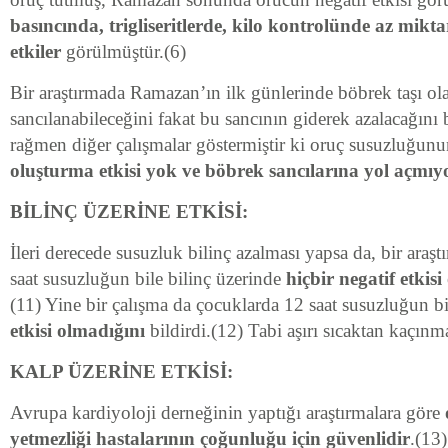
basıncında, trigliseritlerde, kilo kontrolünde az mik
etkiler
görülmüştür.(6)
Bir araştırmada Ramazan’ın ilk günlerinde böbrek taşı ola
sancılanabileceğini fakat bu sancının giderek azalacağını 
rağmen diğer çalışmalar göstermiştir ki oruç susuzluğun
oluşturma etkisi yok ve böbrek sancılarına yol açmıy
BİLİNÇ ÜZERİNE ETKİSİ:
İleri derecede susuzluk bilinç azalması yapsa da, bir araşt
saat susuzluğun bile bilinç üzerinde
hiçbir negatif etkis
(11) Yine bir çalışma da çocuklarda 12 saat susuzluğun b
etkisi olmadığını
bildirdi.(12) Tabi aşırı sıcaktan kaçınm
KALP ÜZERİNE ETKİSİ:
Avrupa kardiyoloji derneğinin yaptığı araştırmalara göre
yetmezliği hastalarının çoğunluğu için güvenlidir
.(13)