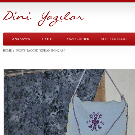
ANA SAYFA
ÜYE OL
YAZI GÖNDER
SITE KURALLARI…
HOME
POSTS TAGGED
'KURAN BOHÇASI'