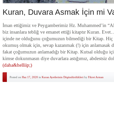
Kuran, Duvara Asmak İçin mi Va
İman ettiğimiz ve Peygamberimiz Hz. Muhammed’in “Alla
biz insanlara tebliğ ve emanet ettiği kitaptır Kuran. Evet
içinde ne olduğunu çoğumuzun bilmediği bir Kitap. Hiç
okumuş olmak için, sevap kazanmak (!) için anlamasak
fakat çoğumuzun anlamadığı bir Kitap. Kutsal olduğu içi
kimse dokunmasın diye duvarlara astığımız, abdestsiz 
(daha&helliip;)
Posted on
Haz 17, 2020
in
Kuran Ayetlerinin Düşündürdükleri
by
Fikret Arman