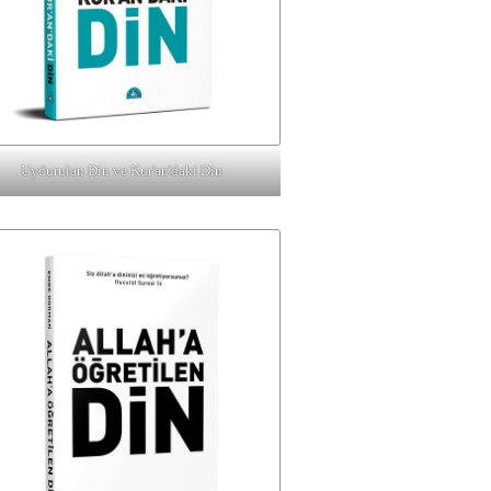
Uydurulan Din ve Kur'an'daki Din