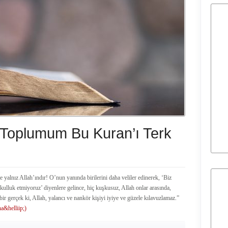
Toplumum Bu Kuran’ı Terk
 yalnız Allah’ındır! O’nun yanında birilerini daha veliler edinerek, ‘Biz
n kulluk etmiyoruz’ diyenlere gelince, hiç kuşkusuz, Allah onlar arasında,
bir gerçek ki, Allah, yalancı ve nankör kişiyi iyiye ve güzele kılavuzlamaz.”
a&helliip;)