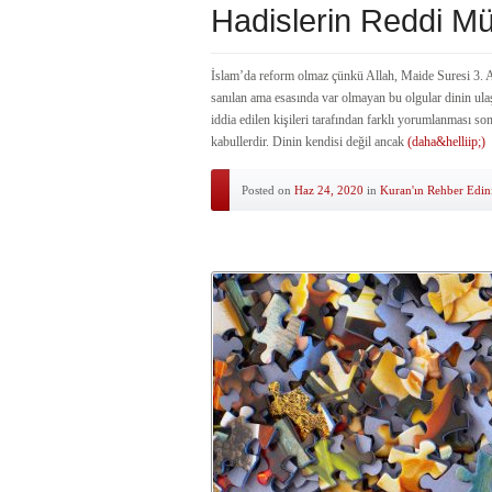
Hadislerin Reddi 
İslam’da reform olmaz çünkü Allah, Maide Suresi 3. Aye
sanılan ama esasında var olmayan bu olgular dinin ulaş
iddia edilen kişileri tarafından farklı yorumlanması so
kabullerdir. Dinin kendisi değil ancak
(daha&helliip;)
Posted on
Haz 24, 2020
in
Kuran'ın Rehber Edin