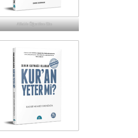
Allah'a Öğretilen Din