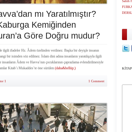
Sahih H
FURKA
vva’dan mı Yaratılmıştır?
DERS
 Kaburga Kemiğinden
 Kuran’a Göre Doğru mudur?
ile ilgili ifadeler Hz. Âdem özelinden verilmez. Başka bir deyişle insanın
hangi bir isimden söz edilmez. İslam dini adına insanların yaratılışıyla ilgili
e insanların Âdem ve Havva’nın çocuklarının çaprazlama evlendirilmesiyle
ithamlar Kitab’ı Mukaddes’te öne sürülen
(daha&helliip;)
KİTAP
tor 1
1 Comment