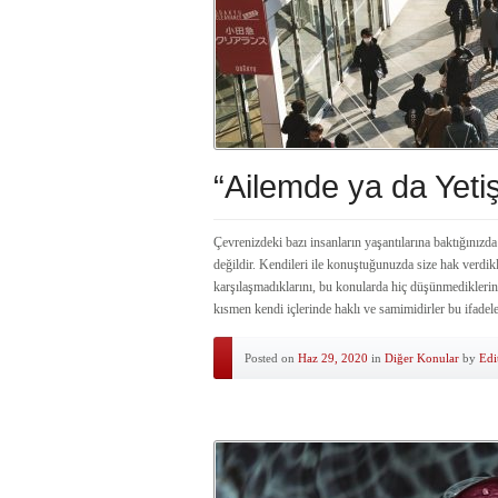
“Ailemde ya da Yet
Çevrenizdeki bazı insanların yaşantılarına baktığınızda
değildir. Kendileri ile konuştuğunuzda size hak verdikl
karşılaşmadıklarını, bu konularda hiç düşünmediklerin
kısmen kendi içlerinde haklı ve samimidirler bu ifade
Posted on
Haz 29, 2020
in
Diğer Konular
by
Edi