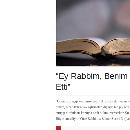
“Ey Rabbim, Benim 
Etti”
“Gözünüzü açıp kendinize gelin! Arı-duru din yalnız ve
onlara, bizi Allah’a yaklaştırmaları dışında bir şey içi
tartışıp durdukları konuyla ilgili hükmü verecektir. Şu 
Böyle emrediyor Yüce Rabbimiz Zümer Suresi 3.
(dah