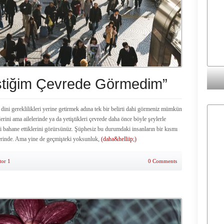
iştiğim Çevrede Görmedim”
 dini gereklilikleri yerine getirmek adına tek bir belirti dahi görmeniz mümkün
erini ama ailelerinde ya da yetiştikleri çevrede daha önce böyle şeylerle
i bahane ettiklerini görürsünüz. Şüphesiz bu durumdaki insanların bir kısmı
lerinde. Ama yine de geçmişteki yoksunluk,
(daha&helliip;)
tor 1
0 Comments