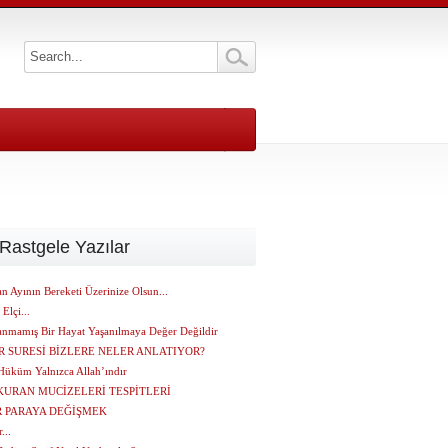
Rastgele Yazılar
 Ayının Bereketi Üzerinize Olsun...
 Elçi...
anmamış Bir Hayat Yaşanılmaya Değer Değildir
 SURESİ BİZLERE NELER ANLATIYOR?
Hüküm Yalnızca Allah’ındır
KURAN MUCİZELERİ TESPİTLERİ
R PARAYA DEĞİŞMEK
...