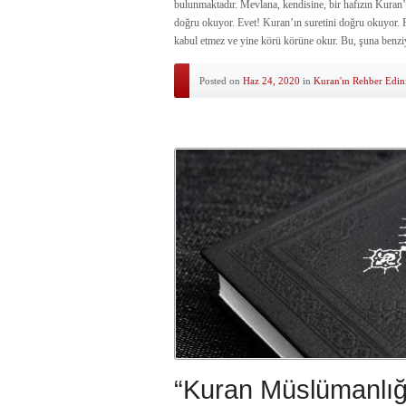
bulunmaktadır. Mevlana, kendisine, bir hafızın Kuran
doğru okuyor. Evet! Kuran’ın suretini doğru okuyor. F
kabul etmez ve yine körü körüne okur. Bu, şuna benzi
Posted on
Haz 24, 2020
in
Kuran'ın Rehber Edin
“Kuran Müslümanlığ