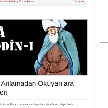
şündürdükleri
by
Fikret Arman
1 Comment
ı Anlamadan Okuyanlara
eri
ümünde, Kuran’ı anlamadan okuyanlara yönelik sert eleştirilerde