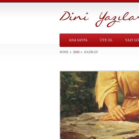
ANA SAYFA
ÜYE OL
YAZI G
HOME
2020
HAZIRAN