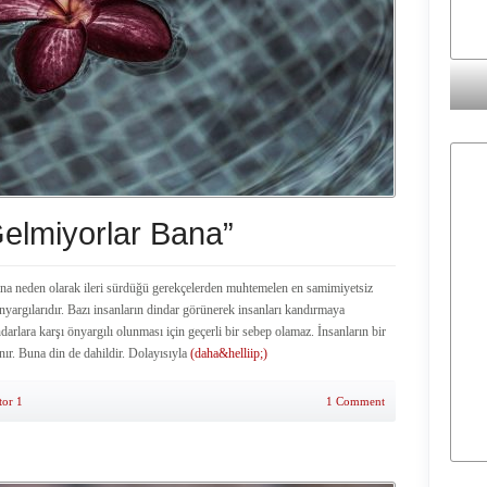
elmiyorlar Bana”
sına neden olarak ileri sürdüğü gerekçelerden muhtemelen en samimiyetsiz
nyargılarıdır. Bazı insanların dindar görünerek insanları kandırmaya
ndarlara karşı önyargılı olunması için geçerli bir sebep olamaz. İnsanların bir
anır. Buna din de dahildir. Dolayısıyla
(daha&helliip;)
tor 1
1 Comment