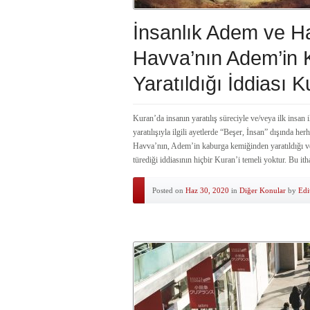
İnsanlık Adem ve Ha
Havva’nın Adem’in
Yaratıldığı İddiası
Kuran’da insanın yaratılış süreciyle ve/veya ilk insan 
yaratılışıyla ilgili ayetlerde “Beşer, İnsan” dışında her
Havva’nın, Adem’in kaburga kemiğinden yaratıldığı v
türediği iddiasının hiçbir Kuran’i temeli yoktur. Bu 
Posted on
Haz 30, 2020
in
Diğer Konular
by
Edi