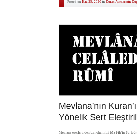
Posted on
Haz 25, 2020
in
Kuran Ayetlerinin Dü
Mevlana’nın Kuran’
Yönelik Sert Eleştiril
Mevlana eserlerinden biri olan Fihi Ma Fih’in 18. Böl