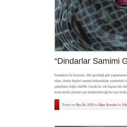
“Dindarlar Samimi G
İnsanların bir kısmının, dini gerektiği gibi yaşamama
olanı, dindar kişileri samimi bulmadıkları yönündeki ö
çalıştıkları doğru olabilir. Ancak bu, tek başına tüm di
kısmı kendi çıkarları için kullanabileceği her şeyi kull
Posted on
Haz 26, 2020
in
Diğer Konular
by
Edi