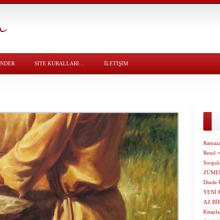
ÖNDER
SITE KURALLARI…
İLETİŞİM
Ramazan
Resul =
Sorgul
ZÜMER
Dinde 
YENİ 
AZ Bİ
Kitaplar