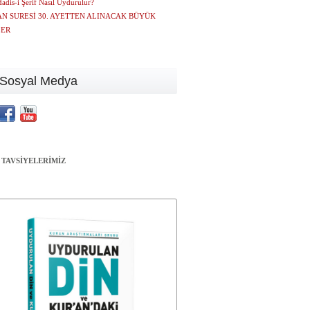
adis-i Şerif Nasıl Uydurulur?
N SURESİ 30. AYETTEN ALINACAK BÜYÜK
LER
Sosyal Medya
 TAVSİYELERİMİZ