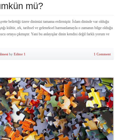
Mümkün mü?
tte belirttiği üzere dinimizi tamama erdirmiştir. İslam dininde var olduğu
tığı kültür, ırk, tarihsel ve geleneksel harmanlamayla o zamanın bilge olduğu
nucu ortaya çıkmıştır. Yani bu anlayışlar dinin kendisi değil farklı yorum ve
ilmesi
by
Editor 1
1 Comment