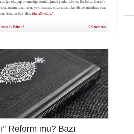
’ı doğru okuyup okumadığı sorulduğunda şunları söyler: Bu hafız, Kuran’ı
akat anlamından haberi yok. Esasen, onun anlamı kendisine anlatılmış olsa,
yor: Adamın biri, eline
(daha&helliip;)
ilmesi
by
Editor 3
0 Comments
ı” Reform mu? Bazı