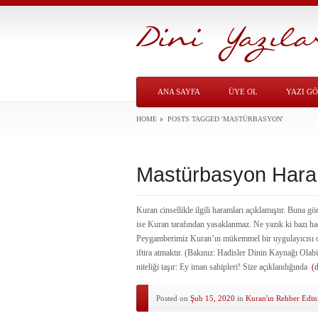
ANA SAYFA
ÜYE OL
YAZI G
HOME
POSTS TAGGED
'MASTÜRBASYON'
Mastürbasyon Hara
Kuran cinsellikle ilgili haramları açıklamıştır. Buna 
ise Kuran tarafından yasaklanmaz. Ne yazık ki bazı ha
Peygamberimiz Kuran’ın mükemmel bir uygulayıcısı o
iftira atmaktır. (Bakınız: Hadisler Dinin Kaynağı Olabi
niteliği taşır: Ey iman sahipleri! Size açıklandığında
(
Posted on
Şub 15, 2020
in
Kuran'ın Rehber Edin