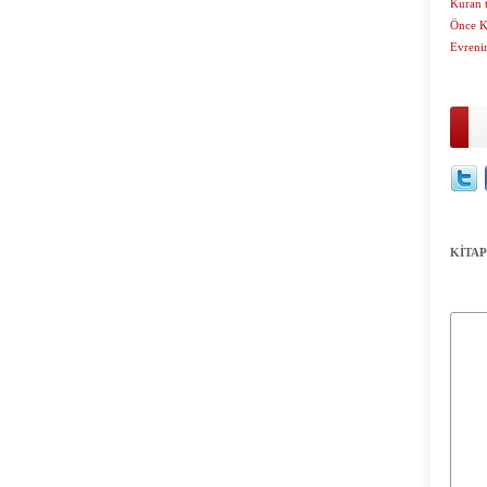
Kuran t
Önce K
Evrenin
KİTAP