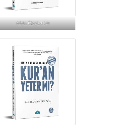
Allah'a Öğretilen Din