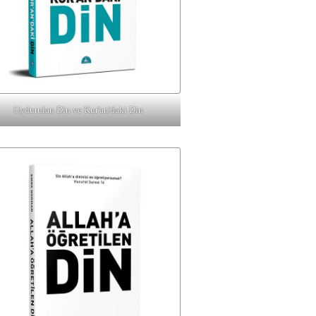
Uydurulan Din ve Kur'an'daki Din