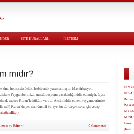
ÖNDER
SITE KURALLARI…
İLETİŞİM
m mıdır?
DİN A
göre zina, homoseksüellik, lezbiyenlik yasaklanmıştır. Mastürbasyon
HESA
dislerle Peygamberimizin mastürbasyonu yasakladığı iddia edilmiştir. Oysa
Berber
larak sadece Kuran’la hüküm verirdi. Aksini iddia etmek Peygamberimize
İSLAM 
lir mi?) Kuran’da yer alan önemli bir ayet bu tür birçok soru için cevap
KIYAM
daha&helliip;)
KONUS
Umre..
ilmesi
by
Editor 4
0 Comments
(Kendi