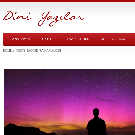
ANA SAYFA
ÜYE OL
YAZI GÖNDER
SITE KURALLARI…
HOME
POSTS TAGGED
'ZAMAN ALGISI'