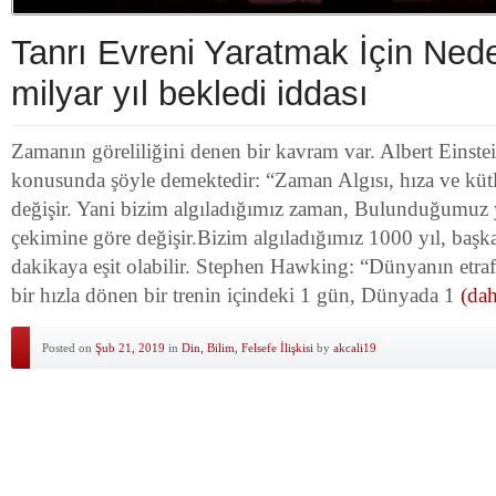
Tanrı Evreni Yaratmak İçin Ned
milyar yıl bekledi iddası
Zamanın göreliliğini denen bir kavram var. Albert Einstei
konusunda şöyle demektedir: “Zaman Algısı, hıza ve küt
değişir. Yani bizim algıladığımız zaman, Bulunduğumuz y
çekimine göre değişir.Bizim algıladığımız 1000 yıl, başk
dakikaya eşit olabilir. Stephen Hawking: “Dünyanın etraf
bir hızla dönen bir trenin içindeki 1 gün, Dünyada 1
(dah
Posted on
Şub 21, 2019
in
Din, Bilim, Felsefe İlişkisi
by
akcali19