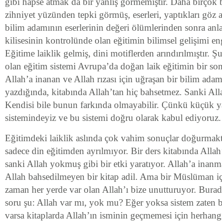
gibi hapse atmak da bir yanlış görmemiştir. Daha birçok 
zihniyet yüzünden tepki görmüş, eserleri, yaptıkları göz a
bilim adamının eserlerinin değeri ölümlerinden sonra anlaş
kilisesinin kontrolünde olan eğitimin bilimsel gelişimi en
Eğitime laiklik gelmiş, dini motiflerden arındırılmıştır.
olan eğitim sistemi Avrupa’da doğan laik eğitimin bir so
Allah’a inanan ve Allah rızası için uğraşan bir bilim adamı
yazdığında, kitabında Allah’tan hiç bahsetmez. Sanki Al
Kendisi bile bunun farkında olmayabilir. Çünkü küçük ya
sistemindeyiz ve bu sistemi doğru olarak kabul ediyoruz.
Eğitimdeki laiklik aslında çok vahim sonuçlar doğurmakta
sadece din eğitimden ayrılmıyor. Bir ders kitabında Alla
sanki Allah yokmuş gibi bir etki yaratıyor. Allah’a inanma
Allah bahsedilmeyen bir kitap adil. Ama bir Müslüman iç
zaman her yerde var olan Allah’ı bize unutturuyor. Burad
soru şu: Allah var mı, yok mu? Eğer yoksa sistem zaten
varsa kitaplarda Allah’ın isminin geçmemesi için herhang