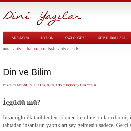
ANA SAYFA
ÜYE OL
YAZI GÖNDER
SITE KURALLARI…
HOME
DIN, BILIM, FELSEFE İLIŞKISI
DIN VE BILIM
Din ve Bilim
Posted on
Mar 30, 2011
in
Din, Bilim, Felsefe İlişkisi
by
Dini Yazilar
İçgüdü mü?
İnsanoğlu ilk tarihlerden itibaren kendine putlar edinmişti
tahtadan insanların yaptıkları şey gelmesin sadece. Gerçi