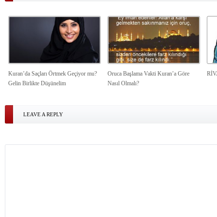
Kuran’da Saçları Örtmek Geçiyor mu?
Oruca Başlama Vakti Kuran’a Göre
Rİ
Gelin Birlikte Düşünelim
Nasıl Olmalı?
LEAVE A REPLY