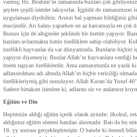
varmış; Hz. İbrahim’in zamanında bunları çok görüyoruz.
şeylere çeşitli isimler takıyorlar. İçgüdü de zamanımızın i
uygulaması diyebiliriz. Arının bal yapması bildiğiniz gibi
mucizedir. Arı balını yaparken en az harcamayla en çok ü
Bunun için de altıgenler şeklinde bir üretim yapıyor. Ba
bazıları avlanmakta üstün özelliklere sahip olabiliyor. 
özellikli hayvanlar da var dünyamızda. Bunların hiçbiri i
yapıyor diyemeyiz. Bunlar Allah’ın hayvanlara verdiği heps
önem taşıyan özelliklerdir. Ama zamanımızda ne yazık ki
adlansırılması adı altında Allah’ın hiçbir vericiliği olmad
özellikleriymiş gibi sunuluyor. Allah Kuran’da Yusuf 40’
Sadece birtakım isimlere ki, adlarını siz ve atalarınız koy
Eğitim ve Din
Hepimizin aldığı eğitim içerik olarak aynıdır: ilkokul, ort
aldığımız eğitim sistemi batıdan alınmadır. Batı da bu sist
18. yy sonrası gerçekleştirmiştir. O batıdır ki önemli bili