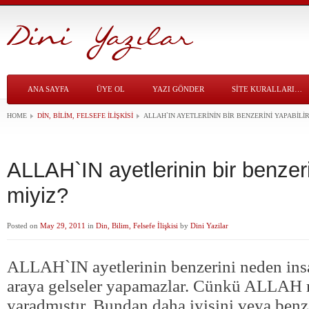
ANA SAYFA
ÜYE OL
YAZI GÖNDER
SITE KURALLARI…
HOME
DIN, BILIM, FELSEFE İLIŞKISI
ALLAH`IN AYETLERININ BIR BENZERINI YAPABILIR
ALLAH`IN ayetlerinin bir benzeri
miyiz?
Posted on
May 29, 2011
in
Din, Bilim, Felsefe İlişkisi
by
Dini Yazilar
ALLAH`IN ayetlerinin benzerini neden insan
araya gelseler yapamazlar. Cünkü ALLAH
yaradmıştır. Bundan daha iyisini veya ben