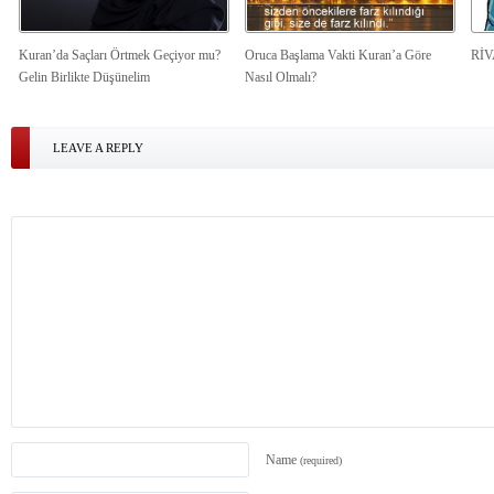
Kuran’da Saçları Örtmek Geçiyor mu?
Oruca Başlama Vakti Kuran’a Göre
Rİ
Gelin Birlikte Düşünelim
Nasıl Olmalı?
LEAVE A REPLY
Name
(required)