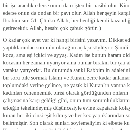
bir işe aracılık ederse onun da o işten bir nasibi olur. Kim 
ederse onun da ondan bir payı olur. Allah her şeyin karşılığ
İbrahim sur. 51: Çünkü Allah, her benliği kendi kazandığı
getirecektir. Allah, hesabı çok çabuk görür. )
O kadar çok ayet var ki hangi birisini yazayım. Dikkat ed
yaptıklarından sorumlu olacağını açıkça söylüyor. Şimdi 
koca, ama eşi içkici ve ayyaş. Kadın ise bunun haram ol
kocasını her zaman uyarıyor ama bunlar bırakın bir çatı a
yatakta yatıyorlar. Bu durumda sanki Rabbim in adaletin
bir soru bile sormak İslamı ve Kuranı zerre kadar anlam
toplumdaki yerine gelince, ne yazık ki Kuran`ın yanına k
kadınları cehennemlik birisi olarak gördüğünden onların 
çalışmasına karşı geldiği gibi, onun tüm sorumlulukların
erkeğin tekelindeymiş düşüncesiyle evine kapatarak kola
kuran her iki cinsi eşit kılmış ve her kez yaptıklarından 
belirtmiştir. Son olarak şunları söylemeliyim ki elbette 