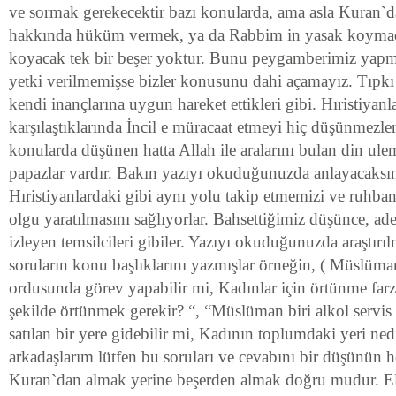
ve sormak gerekecektir bazı konularda, ama asla Kuran`
hakkında hüküm vermek, ya da Rabbim in yasak koymad
koyacak tek bir beşer yoktur. Bunu peygamberimiz yapm
yetki verilmemişse bizler konusunu dahi açamayız. Tıpkı 
kendi inançlarına uygun hareket ettikleri gibi. Hıristiyanl
karşılaştıklarında İncil e müracaat etmeyi hiç düşünmezle
konularda düşünen hatta Allah ile aralarını bulan din ulem
papazlar vardır. Bakın yazıyı okuduğunuzda anlayacaksın
Hıristiyanlardaki gibi aynı yolu takip etmemizi ve ruhban 
olgu yaratılmasını sağlıyorlar. Bahsettiğimiz düşünce, ad
izleyen temsilcileri gibiler. Yazıyı okuduğunuzda araştırı
soruların konu başlıklarını yazmışlar örneğin, ( Müslüman 
ordusunda görev yapabilir mi, Kadınlar için örtünme farz
şekilde örtünmek gerekir? “, “Müslüman biri alkol servis 
satılan bir yere gidebilir mi, Kadının toplumdaki yeri ned
arkadaşlarım lütfen bu soruları ve cevabını bir düşünün he
Kuran`dan almak yerine beşerden almak doğru mudur. Elb