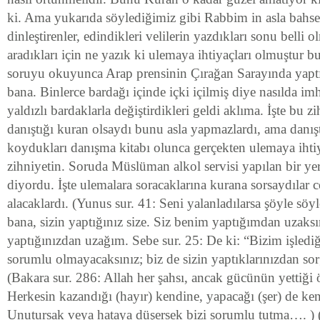
ki. Ama yukarıda söylediğimiz gibi Rabbim in asla bahse
dinleştirenler, edindikleri velilerin yazdıkları sonu belli 
aradıkları için ne yazık ki ulemaya ihtiyaçları olmuştur b
soruyu okuyunca Arap prensinin Çırağan Sarayında yaptığ
bana. Binlerce bardağı içinde içki içilmiş diye nasılda imha
yaldızlı bardaklarla değiştirdikleri geldi aklıma. İşte bu 
danıştığı kuran olsaydı bunu asla yapmazlardı, ama danış
koydukları danışma kitabı olunca gerçekten ulemaya ihtiy
zihniyetin. Soruda Müslüman alkol servisi yapılan bir ye
diyordu. İşte ulemalara soracaklarına kurana sorsaydılar 
alacaklardı. (Yunus sur. 41: Seni yalanladılarsa şöyle sö
bana, sizin yaptığınız size. Siz benim yaptığımdan uzaksı
yaptığınızdan uzağım. Sebe sur. 25: De ki: “Bizim işlediğ
sorumlu olmayacaksınız; biz de sizin yaptıklarınızdan so
(Bakara sur. 286: Allah her şahsı, ancak gücünün yettiği 
Herkesin kazandığı (hayır) kendine, yapacağı (şer) de ke
Unutursak veya hataya düşersek bizi sorumlu tutma…. ) (