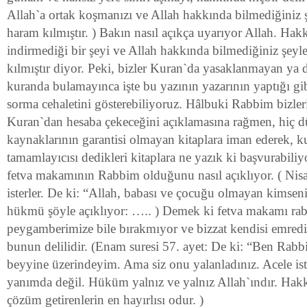
Allah`a ortak koşmanızı ve Allah hakkında bilmediğiniz 
haram kılmıştır. ) Bakın nasıl açıkça uyarıyor Allah. Hakk
indirmediği bir şeyi ve Allah hakkında bilmediğiniz şeyl
kılmıştır diyor. Peki, bizler Kuran`da yasaklanmayan ya da
kuranda bulamayınca işte bu yazının yazarının yaptığı gi
sorma cehaletini gösterebiliyoruz. Hâlbuki Rabbim bizleri
Kuran`dan hesaba çekeceğini açıklamasına rağmen, hiç
kaynaklarının garantisi olmayan kitaplara iman ederek, 
tamamlayıcısı dedikleri kitaplara ne yazık ki başvurabiliy
fetva makamının Rabbim olduğunu nasıl açıklıyor. ( Nisa
isterler. De ki: “Allah, babası ve çocuğu olmayan kimsen
hükmü şöyle açıklıyor: ….. ) Demek ki fetva makamı r
peygamberimize bile bırakmıyor ve bizzat kendisi emredi
bunun delilidir. (Enam suresi 57. ayet: De ki: “Ben Rabb
beyyine üzerindeyim. Ama siz onu yalanladınız. Acele is
yanımda değil. Hüküm yalnız ve yalnız Allah`ındır. Hakkı 
çözüm getirenlerin en hayırlısı odur. )