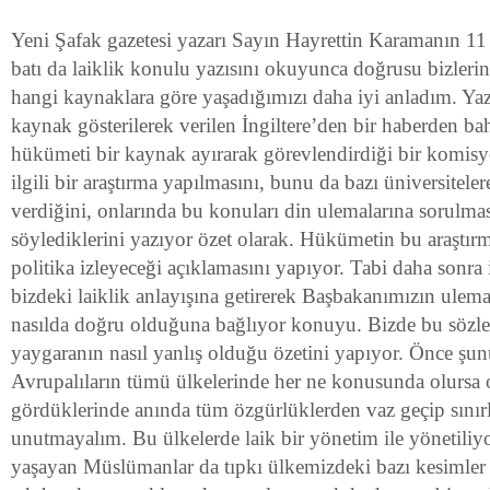
Yeni Şafak gazetesi yazarı Sayın Hayrettin Karamanın 11 
batı da laiklik konulu yazısını okuyunca doğrusu bizlerin
hangi kaynaklara göre yaşadığımızı daha iyi anladım. Ya
kaynak gösterilerek verilen İngiltere’den bir haberden bah
hükümeti bir kaynak ayırarak görevlendirdiği bir komis
ilgili bir araştırma yapılmasını, bunu da bazı üniversiteler
verdiğini, onlarında bu konuları din ulemalarına sorulmas
söylediklerini yazıyor özet olarak. Hükümetin bu araştı
politika izleyeceği açıklamasını yapıyor. Tabi daha sonra 
bizdeki laiklik anlayışına getirerek Başbakanımızın ule
nasılda doğru olduğuna bağlıyor konuyu. Bizde bu sözle
yaygaranın nasıl yanlış olduğu özetini yapıyor. Önce şu
Avrupalıların tümü ülkelerinde her ne konusunda olursa o
gördüklerinde anında tüm özgürlüklerden vaz geçip sınırl
unutmayalım. Bu ülkelerde laik bir yönetim ile yönetiliy
yaşayan Müslümanlar da tıpkı ülkemizdeki bazı kesimler 