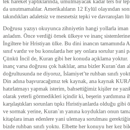
tek hareket yaptıklarında, umulmayacak kadar ters bir tepk
da unutmamalılar. Amerikalıların 12 Eylül olayından so
takındıkları adaletsiz ve mesnetsiz tepki ve davranışları lüt
Doğrusu yazıyı okuyunca zihniyetin hangi yollarla iman e
anladım. Önce verdiği örnek ülkeye ve inanç sistemlerine 
İngiltere bir Hristiyan ülke. Bu dini inancın tamamında Al
sınıf vardır ve bu konularda her şey onlara sorulur yani pa
Çünkü İncil de, Kuran gibi her konuda açıklama yoktur. 
inanç varsa doğrusu çok haklılar, ama bizler Kuran`dan al
doğrultusunda ne diyoruz, İslamiyet’te ruhban sınıfı yok
Din adına başvuracağımız tek kaynak, ana kaynak KU
hatırlatmayı yapmak isterim, bahsettiğimiz kişiler ne yaz
olarak yeterli görmedikleri içindir ki, beşerin yardımına
karşılaştıkları sorunları tıpkı Hıristiyanlarda olduğu gib
ve sormak yerine, Kuran`ın yanına koydukları onun tamam
kitaplara iman edenlere yani ulemaya sorulması gerektiği
bizde ruhban sınıfı yoktu. Elbette her konuyu her kez bi