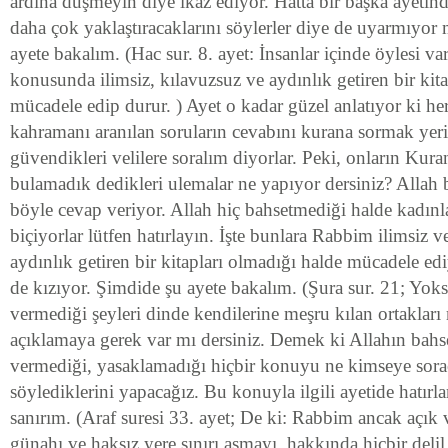
ardına düşmeyin diye ikaz ediyor. Hatta bir başka ayetinde
daha çok yaklaştıracaklarını söylerler diye de uyarmıyo
ayete bakalım. (Hac sur. 8. ayet: İnsanlar içinde öylesi var
konusunda ilimsiz, kılavuzsuz ve aydınlık getiren bir kit
mücadele edip durur. ) Ayet o kadar güzel anlatıyor ki her
kahramanı aranılan soruların cevabını kurana sormak yer
güvendikleri velilere soralım diyorlar. Peki, onların Kura
bulamadık dedikleri ulemalar ne yapıyor dersiniz? Allah bu
böyle cevap veriyor. Allah hiç bahsetmediği halde kadınla
biçiyorlar lütfen hatırlayın. İşte bunlara Rabbim ilimsiz 
aydınlık getiren bir kitapları olmadığı halde mücadele e
de kızıyor. Şimdide şu ayete bakalım. (Şura sur. 21; Yoksa
vermediği şeyleri dinde kendilerine meşru kılan ortakları 
açıklamaya gerek var mı dersiniz. Demek ki Allahın bahs
vermediği, yasaklamadığı hiçbir konuyu ne kimseye sora
söylediklerini yapacağız. Bu konuyla ilgili ayetide hatır
sanırım. (Araf suresi 33. ayet; De ki: Rabbim ancak açık v
günahı ve haksız yere sınırı aşmayı, hakkında hiçbir delil