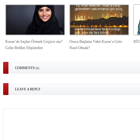
Kuran’da Saçları Örtmek Geçiyor mu?
Oruca Başlama Vakti Kuran’a Göre
Rİ
Gelin Birlikte Düşünelim
Nasıl Olmalı?
COMMENTS
(1)
LEAVE A REPLY