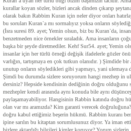
Kuran`a uyan her türlü bilgi bizim başımızın tacıdır. A
kurallar koyan sözler, bizleri ancak dinden çıkarıp şeytana
olarak bakın Rabbim Kuran için neler diyor onları hatırl
bu soruları Kuran`a mı sormalıyız yoksa onların söylediğ
(İsra suresi 89. ayet; Yemin olsun, biz bu Kuran`da, insanl
benzetmeden nice örnekler sıraladık. Ama insanların çoğ
başka bir şeyde diretmediler. Kehf Sur54. ayet; Yemin ol
insanlar için her türlü örneği değişik ifadelerle gözler ö
varlığın, tartışmaya en çok tutkun olanıdır. ) Şimdide bir
unutup onların söyledikleri gibi yapmayı, yani ulemaya
Şimdi bu durumda sizlere soruyorum hangi mezhep in ul
dersiniz? Hepside kendisinin dediğinin doğru olduğunu s
mezhepler kendi arasında aynı konuda bile aynı düşünce
paylaşamayabiliyor. Hangisinin Rabbin katında doğru h
olan var mı aramızda? Kim garanti verecek doğruluğuna? 
doğru kabul ettiğimiz beşerin hükmü. Rabbim kuranı be
ipine sarılın bu kitaptan sorumlusunuz diyor. Ya iman ett
bizlere aktardığı bilgileri kimler koruyor? Yorum sizlerin.