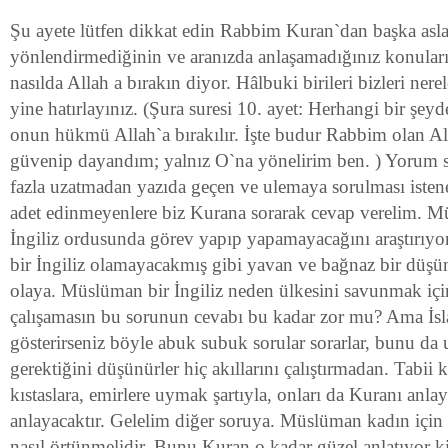
Şu ayete lütfen dikkat edin Rabbim Kuran`dan başka asla h
yönlendirmediğinin ve aranızda anlaşamadığınız konula
nasılda Allah a bırakın diyor. Hâlbuki birileri bizleri nere
yine hatırlayınız. (Şura suresi 10. ayet: Herhangi bir şey
onun hükmü Allah`a bırakılır. İşte budur Rabbim olan Al
güvenip dayandım; yalnız O`na yönelirim ben. ) Yorum 
fazla uzatmadan yazıda geçen ve ulemaya sorulması iste
adet edinmeyenlere biz Kurana sorarak cevap verelim. M
İngiliz ordusunda görev yapıp yapamayacağını araştırıyo
bir İngiliz olamayacakmış gibi yavan ve bağnaz bir düşün
olaya. Müslüman bir İngiliz neden ülkesini savunmak iç
çalışamasın bu sorunun cevabı bu kadar zor mu? Ama İsl
gösterirseniz böyle abuk subuk sorular sorarlar, bunu da
gerektiğini düşünürler hiç akıllarını çalıştırmadan. Tabii k
kıstaslara, emirlere uymak şartıyla, onları da Kuranı anl
anlayacaktır. Gelelim diğer soruya. Müslüman kadın için
nasıl örtünmelidir. Bunu Kuran o kadar güzel anlatıyor ki