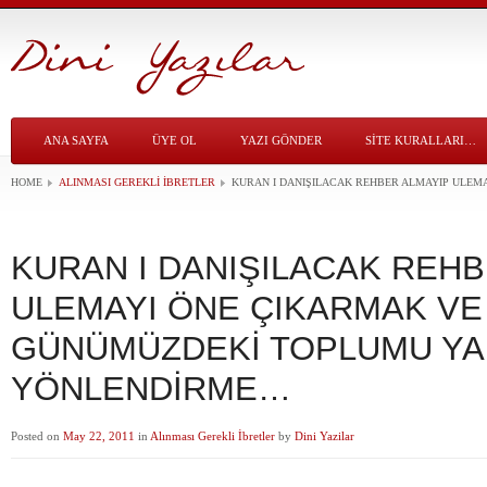
ANA SAYFA
ÜYE OL
YAZI GÖNDER
SITE KURALLARI…
HOME
ALINMASI GEREKLI İBRETLER
KURAN I DANIŞILACAK REHBER ALMAYIP ULE
KURAN I DANIŞILACAK REHB
ULEMAYI ÖNE ÇIKARMAK VE
GÜNÜMÜZDEKİ TOPLUMU YA
YÖNLENDİRME…
Posted on
May 22, 2011
in
Alınması Gerekli İbretler
by
Dini Yazilar