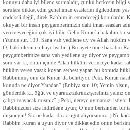
konuyu daha iyi bilene sormalıdır, çünkü herkesin bilgi s
sorulara dikkat edin genel iman esaslarını ilgilendiren yasa
endeksli değil, direk Rabbim in emredeceği konulardır. K
okuyan bir insan peygamberimizin dahi iman esasları a
veremeyeceğini çok iyi bilir. Gelin Kuran`a bakalım bu s
(Yunus sur. 109. Sana vah yedilene uy ve Allah hüküm ve
O, hâkimlerin en hayırlısıdır. ) Bu ayete önce bakalım R
peygamberimize sana vah yedilene uy diyor ve peygambe
soru var ki, onun içinde Allah hüküm verinceye kadar sa
hüküm veren yasak koyan serbest yapan bu konuda hük
Rabbimmiş onu da Kuran`da belirtiyor. Peki, Kuran nasıl
konuda ne diyor Yaradan? (Enbiya sur. 10; Yemin olsun, 
gönderdik ki, öğüt ve uyarınız/zikriniz/şerefiniz yalnız on
çalıştırmayacak mısınız? ) Peki, nereye uymamızı istiyor
Rabbinizden size indirilene uyun; O`nun berisinden bir ta
düşmeyin! Siz ne kadar da az öğüt alıyorsunuz. ) Ne kadar
Rabbim Kuran`a uyun diyor ve dikkat edin onun berisinde