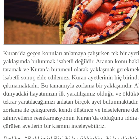
Kuran’da geçen konuları anlamaya çalışırken tek bir ayeti 
yaklaşımda bulunmak isabetli değildir. Aranan konu hakk
taramak ve Kuran’a bütüncül olarak yaklaşmak gerekmekte
isabetli sonuç elde edilemez. Kuran ayetlerinin hiç birin
çıkmamaktadır. Bu tamamıyla zorlama bir yaklaşımdır. Ak
dünyadaki hayatımızın ilk yaratılışımız olduğu ve öldükte
tekrar yaratılacağımızı anlatan birçok ayet bulunmaktadır.
zorlama ile çekiştirerek kendi düşünce ve felsefelerine de
zihniyetlerin reenkarnasyonun Kuran’da olduğunu iddia et
çürüten ayetlerin bir kısmını inceleyebiliriz.
Dediler: “Rabbimiz! Bizi iki kez öldürdün, iki kez diriltti