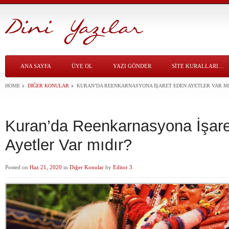
ANA SAYFA
ÜYE OL
YAZI GÖNDER
SITE KURALLARI…
HOME
DIĞER KONULAR
KURAN’DA REENKARNASYONA İŞARET EDEN AYETLER VAR MI
Kuran’da Reenkarnasyona İşar
Ayetler Var mıdır?
Posted on
Haz 21, 2020
in
Diğer Konular
by
Editor 3