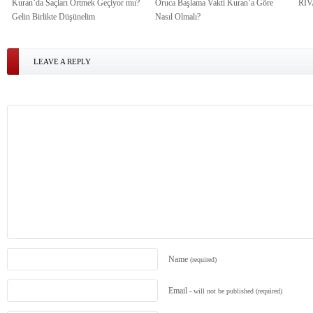
Kuran’da Saçları Örtmek Geçiyor mu?
Oruca Başlama Vakti Kuran’a Göre
Rİ
Gelin Birlikte Düşünelim
Nasıl Olmalı?
LEAVE A REPLY
Name
(required)
Email
- will not be published
(required)