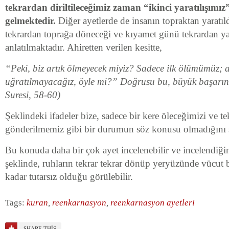
tekrardan diriltileceğimiz zaman “ikinci yaratılışım
gelmektedir.
Diğer ayetlerde de insanın topraktan yaratıl
tekrardan toprağa döneceği ve kıyamet günü tekrardan yar
anlatılmaktadır. Ahiretten verilen kesitte,
“Peki, biz artık ölmeyecek miyiz? Sadece ilk ölümümüz;
uğratılmayacağız, öyle mi?” Doğrusu bu, büyük başarının
Suresi, 58-60)
Şeklindeki ifadeler bize, sadece bir kere öleceğimizi ve 
gönderilmemiz gibi bir durumun söz konusu olmadığını 
Bu konuda daha bir çok ayet incelenebilir ve incelendiğ
şeklinde, ruhların tekrar tekrar dönüp yeryüzünde vücut 
kadar tutarsız olduğu görülebilir.
Tags:
kuran
,
reenkarnasyon
,
reenkarnasyon ayetleri
SHARE THIS