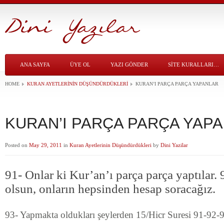
ANA SAYFA
ÜYE OL
YAZI GÖNDER
SITE KURALLARI…
HOME
KURAN AYETLERININ DÜŞÜNDÜRDÜKLERI
KURAN’I PARÇA PARÇA YAPANLAR
KURAN’I PARÇA PARÇA YAP
Posted on
May 29, 2011
in
Kuran Ayetlerinin Düşündürdükleri
by
Dini Yazilar
91- Onlar ki Kur’an’ı parça parça yaptılar.
olsun, onların hepsinden hesap soracağız.
93- Yapmakta oldukları şeylerden 15/Hicr Suresi 91-92-