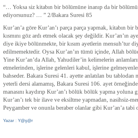
“… Yoksa siz kitabın bir bölümüne inanıp da bir bölümü
ediyorsunuz? … ” 2/Bakara Suresi 85
Kur’an’a göre Kur’an’ı parça parça yapmak, kitabın bir 
kısmını göz ardı etmek olacak şey değildir. Kur’an’ın ay
diye ikiye bölünmekte, bir kısım ayetlerin mensuh’tur 
edilmemektedir. Oysa Kur’an’ın tümü içinde, Allah bölü
Yine Kur’an’da Allah, Yahudiler’in kelimelerin anlamların
etmelerinden, işlerine gelenleri kabul, işlerine gelmeyenl
bahseder. Bakara Suresi 41. ayette anlatılan bu tablodan
yeterli dersi alamamış, Bakara Suresi 106. ayet örneğinde
manasını kaydırıp Kur’an’ı bölük bölük yapma yoluna g
Kur’an’ı tek bir ilave ve eksiltme yapmadan, nasihsiz-m
Peygamber ve onunla beraber olanlar gibi Kur’an’a tabi o
Yazar : Y@ş@r