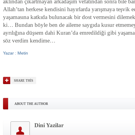
aklından çıkartmayan arkadaşım vefatından sonra bile ban
Allah’tan herkese kendisini hayırlarda yarışmaya teşvik e
yaşamasına katkıda bulunacak bir dost vermesini dilemekt
ki… Bundan böyle ben de aileme saygıda kusur etmemeye,
ayrılığına düşsem dahi Kuran’da emredildiği gibi yaşama
söz verdim kendime…
Yazar : Metin
SHARE THIS
ABOUT THE AUTHOR
Dini Yazilar