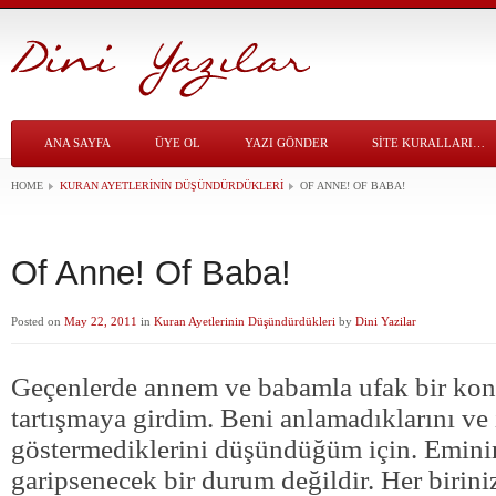
ANA SAYFA
ÜYE OL
YAZI GÖNDER
SITE KURALLARI…
HOME
KURAN AYETLERININ DÜŞÜNDÜRDÜKLERI
OF ANNE! OF BABA!
Of Anne! Of Baba!
Posted on
May 22, 2011
in
Kuran Ayetlerinin Düşündürdükleri
by
Dini Yazilar
Geçenlerde annem ve babamla ufak bir ko
tartışmaya girdim. Beni anlamadıklarını ve 
göstermediklerini düşündüğüm için. Emini
garipsenecek bir durum değildir. Her birini