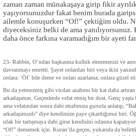
zaman zaman münakaşaya girip fikir ayrılık
yaşıyorsunuzdur fakat benim burada garip
ailemle konuşurken “Of!” çektiğim oldu. N
diyeceksiniz belki de ama yanılıyorsunuz.
daha önce farkına varamadığım bir ayeti far
23- Rabbin, O`ndan başkasına kulluk etmemenizi ve anne
davranmayı emretti. Şayet onlardan biri veya ikisi yanında
onlara: `Öf` bile deme ve onları azarlama; onlara güzel söz
Bu da yetmezmiş gibi vicdan azabımı bir kat daha artıran
arkadaşımın. Geçenlerde vefat etmiş bir dost. Genç yaşta 
ama vefatından sonra dahi etrafımıza gururla anlatıp, “Ba
arkadaşımızdı” diye kendimize paye çıkarttığımız biri. Ö
ufak bir tartışmaya dahi girse kendisini odasına kapatıyo
“Of!” dememek için. Kuran’da geçen, yukarıda da belirttiğ