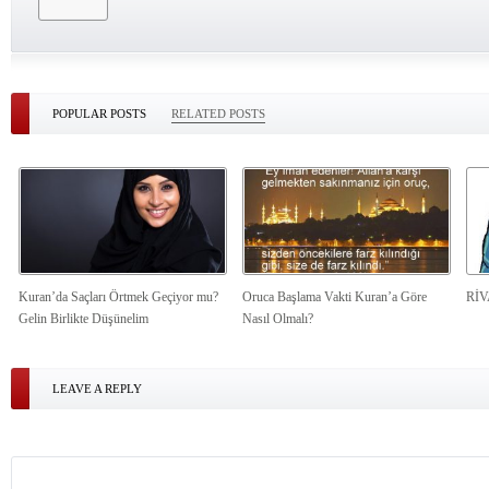
POPULAR POSTS
RELATED POSTS
Kuran’da Saçları Örtmek Geçiyor mu?
Oruca Başlama Vakti Kuran’a Göre
Rİ
Gelin Birlikte Düşünelim
Nasıl Olmalı?
LEAVE A REPLY