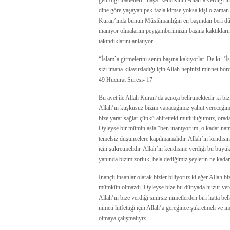
getirdiği ibadetleri –hâşâ- kendisinin Allah’a verdiği 
dine göre yaşayan pek fazla kimse yoksa kişi o zaman g
Kuran’ında bunun Müslümanlığın en başından beri düş
inanıyor olmalarını peygamberimizin başına kaktıkların
takındıklarını anlatıyor.
“İslam`a girmelerini senin başına kakıyorlar. De ki: 
sizi imana kılavuzladığı için Allah hepinizi minnet borc
49 Hucurat Suresi- 17
Bu ayet ile Allah Kuran’da açıkça belirtmektedir ki biz
Allah’ın kuşkusuz bizim yapacağımız yahut vereceğimi
bize yarar sağlar çünkü ahiretteki mutluluğumuz, orad
Öyleyse bir mümin asla “ben inanıyorum, o kadar nama
temelsiz düşüncelere kapılmamalıdır. Allah’ın kendisi
için şükretmelidir. Allah’ın kendisine verdiği bu büy
yanında bizim zorluk, bela dediğimiz şeylerin ne kada
İnançlı insanlar olarak bizler biliyoruz ki eğer Allah
mümkün olmazdı. Öyleyse bize bu dünyada huzur veren,
Allah’ın bize verdiği sınırsız nimetlerden biri hatta b
nimeti lütfettiği için Allah’a gereğince şükretmeli ve
olmaya çalışmalıyız.