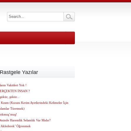
Rastgele Yazılar
ların Vakitleri Yok !
ERÇEKTEN İNSAN ?
şükür, şükür...
. Kısım (Kuranı Kerim Ayetlerindeki Kelimeler İçin
nlamlar Türetmek)
Yokmuş’muş!
Dininde Haremlik Selamlık Var Mıdır?
 ‘Aklederek’ Öğrenmek