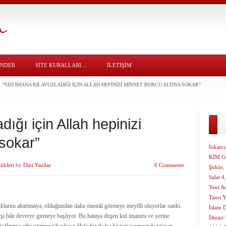
ÖNDER
SITE KURALLARI…
İLETİŞİM
“SIZI IMANA KILAVUZLADIĞI IÇIN ALLAH HEPINIZI MINNET BORCU ALTINA SOKAR”
dığı için Allah hepinizi
 sokar”
İnkarcı
KİM G
ükleri
by
Dini Yazilar
0 Comments
Şükür, 
Salat 4
Yeni A
Tanrı 
tıklarını abartmaya, olduğundan daha önemli görmeye meyilli oluyorlar sanki.
İslam 
rşı bile devreye girmeye başlıyor. Bu hataya düşen kul imanını ve yerine
Dinini