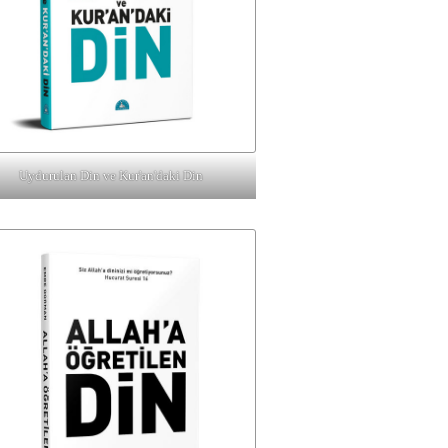
Uydurulan Din ve Kur'an'daki Din