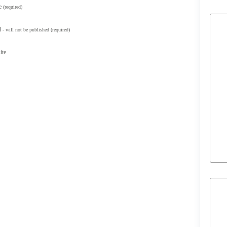
e
(required)
l
- will not be published
(required)
ite