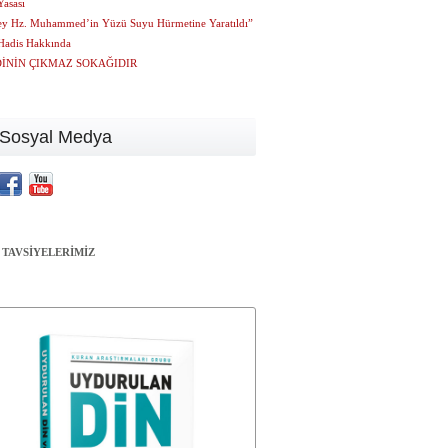
Yasası
ey Hz. Muhammed’in Yüzü Suyu Hürmetine Yaratıldı”
Hadis Hakkında
DİNİN ÇIKMAZ SOKAĞIDIR
Sosyal Medya
 TAVSİYELERİMİZ