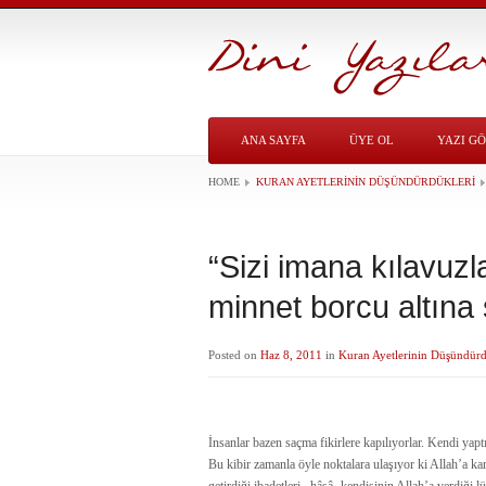
ANA SAYFA
ÜYE OL
YAZI G
HOME
KURAN AYETLERININ DÜŞÜNDÜRDÜKLERI
“Sizi imana kılavuzla
minnet borcu altına
Posted on
Haz 8, 2011
in
Kuran Ayetlerinin Düşündürd
İnsanlar bazen saçma fikirlere kapılıyorlar. Kendi yap
Bu kibir zamanla öyle noktalara ulaşıyor ki Allah’a ka