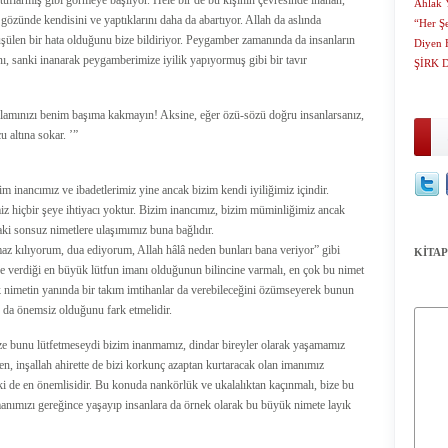
lütuflarmış gibi görmeye başlıyor. Hele bir de bu kişinin çevresinde inanan,
Ahlak 
özünde kendisini ve yaptıklarını daha da abartıyor. Allah da aslında
“Her Ş
ülen bir hata olduğunu bize bildiriyor. Peygamber zamanında da insanların
Diyen 
ı, sanki inanarak peygamberimize iyilik yapıyormuş gibi bir tavır
ŞİRK 
‘İslamınızı benim başıma kakmayın! Aksine, eğer özü-sözü doğru insanlarsanız,
u altına sokar. ’”
im inancımız ve ibadetlerimiz yine ancak bizim kendi iyiliğimiz içindir.
z hiçbir şeye ihtiyacı yoktur. Bizim inancımız, bizim müminliğimiz ancak
aki sonsuz nimetlere ulaşımımız buna bağlıdır.
z kılıyorum, dua ediyorum, Allah hâlâ neden bunları bana veriyor” gibi
KİTAP
ne verdiği en büyük lütfun imanı olduğunun bilincine varmalı, en çok bu nimet
ük nimetin yanında bir takım imtihanlar da verebileceğini özümseyerek bunun
r da önemsiz olduğunu fark etmelidir.
 bize bunu lütfetmeseydi bizim inanmamız, dindar bireyler olarak yaşamamız
 inşallah ahirette de bizi korkunç azaptan kurtaracak olan imanımız
elki de en önemlisidir. Bu konuda nankörlük ve ukalalıktan kaçınmalı, bize bu
 imanımızı gereğince yaşayıp insanlara da örnek olarak bu büyük nimete layık