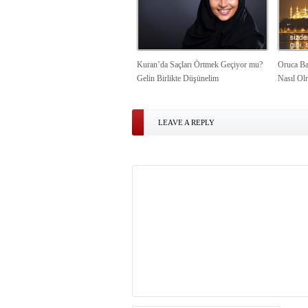
Kuran’da Saçları Örtmek Geçiyor mu?
Oruca Ba
Gelin Birlikte Düşünelim
Nasıl Ol
LEAVE A REPLY