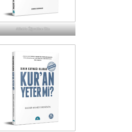
Allah'a Öğretilen Din