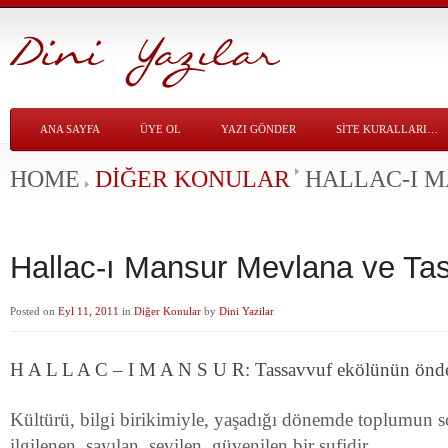
ANA SAYFA
ÜYE OL
YAZI GÖNDER
SITE KURALLARI…
HOME
DIĞER KONULAR
HALLAC-I 
Hallac-ı Mansur Mevlana ve T
Posted on
Eyl 11, 2011
in
Diğer Konular
by
Dini Yazilar
H A L L A C – I M A N S U R: Tassavvuf ekölünün önde 
Kültürü, bilgi birikimiyle, yaşadığı dönemde toplumun so
ilgilenen, sayılan, sevilen, güvenilen bir sufidir..