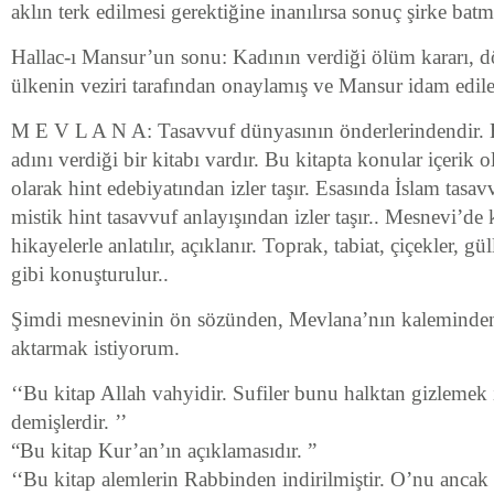
aklın terk edilmesi gerektiğine inanılırsa sonuç şirke batm
Hallac-ı Mansur’un sonu: Kadının verdiği ölüm kararı, dö
ülkenin veziri tarafından onaylamış ve Mansur idam ediler
M E V L A N A: Tasavvuf dünyasının önderlerindendir. B
adını verdiği bir kitabı vardır. Bu kitapta konular içerik o
olarak hint edebiyatından izler taşır. Esasında İslam tasa
mistik hint tasavvuf anlayışından izler taşır.. Mesnevi’de
hikayelerle anlatılır, açıklanır. Toprak, tabiat, çiçekler, güll
gibi konuşturulur..
Şimdi mesnevinin ön sözünden, Mevlana’nın kaleminden
aktarmak istiyorum.
‘‘Bu kitap Allah vahyidir. Sufiler bunu halktan gizlemek
demişlerdir. ’’
“Bu kitap Kur’an’ın açıklamasıdır. ”
‘‘Bu kitap alemlerin Rabbinden indirilmiştir. O’nu ancak 