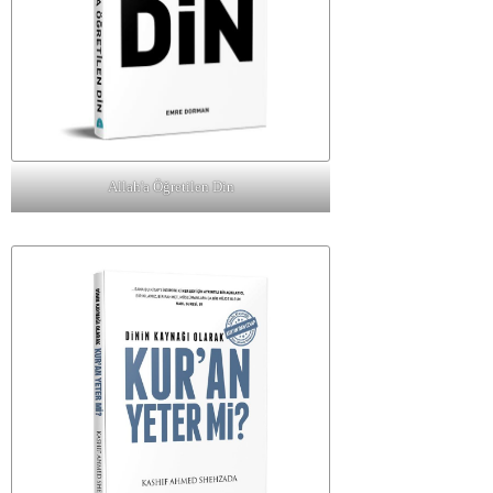
Allah'a Öğretilen Din