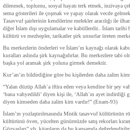
dilenmek, toplumu, sosyal hayatı terk etmek, inzivaya çek
sema gösterileri ile çoşmak ve yapay olarak vecde gelme
Tasavvuf şairlerinin kendilerine melekler aracılığı ile ilh
diğer İslam dışı uygulamalar ve kabüllerdir.. İslam tarih
kültürü ve mezhepler, tarikatler şirk unsurlar üreten merke
Bu merkezlerin önderleri ve İslam’ın kaynağı olarak kabul
kuralları aslında şirk kaynağıdırlar. Bu merkezlere tabi 
başka yol aramak şirk yoluna girmek demektir.
Kur’an’ın bildirdiğine göre bu kişilerden daha zalim kim
“Yalan düzüp Allah`a iftira eden veya kendine bir şey va
‘bana vahyedildi’ diyen kişi ile, ‘Allah`ın ayet indirdiği 
diyen kimseden daha zalim kim vardır!” (Enam-93)
İslam’ın yozlaştırılmasında Mistik tasavvuf kültürünün r
kültürünü öven, yücelten günümüzde satış rekorları kır
Gözyaşları” vb. kitapların da bu kapsamda değerlendirilme