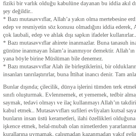
fiziki bir varlık olduğu kabulüne dayanan bu iddia akıl dı
şey değildir..
* Bazı mutasavvıflar, Allah’a yakın olma mertebesine erd
edep ve resmiyetin söz konusu olmadığını iddia ederek, 
çok laubali, edep ve ahlak dışı sapkın ifadeler kullanırlar.
* Bazı mutasavvıflar ahirete inanmazlar. Buna tanasuh in
gününe inanmayan İslam’a inanmıyor demektir. Allah’ın
yana böyle birine Müslüman bile denemez.
* Bazı mutasavvıflar Alah ile birleştiklerini, bir oldukları
insanları tanrılaştırırlar, buna İttihat inancı denir. Tam anla
Bunlar dışında; çilecilik, dünya işlerini tümden terk etmek
sınıfı oluşturmak. Evlenmemek, et yememek, tedbir alma
saymak, tedavi olmayı ve ilaç kullanmayı Allah’ın takdir
kabul etmek.. Mutasavvıfları sufileri evliyaları kutsal sa
bunların insan üstü kerametleri, ilahi özellikleri olduğun
işkence etmek, helal-mubah olan nimetlerden yararlanma
kurallarına uymamak, çalışmadan kazanmadan vakıf gelir