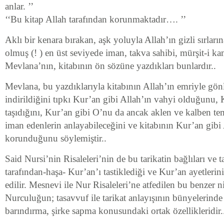
anlar. ’’
‘‘Bu kitap Allah tarafından korunmaktadır…. ’’
Aklı bir kenara bırakan, aşk yoluyla Allah’ın gizli sırları
olmuş (! ) en üst seviyede iman, takva sahibi, mürşit-i ka
Mevlana’nın, kitabının ön sözüne yazdıkları bunlardır..
Mevlana, bu yazdıklarıyla kitabının Allah’ın emriyle gön
indirildiğini tıpkı Kur’an gibi Allah’ın vahyi olduğunu, K
taşıdığını, Kur’an gibi O’nu da ancak aklen ve kalben tem
iman edenlerin anlayabileceğini ve kitabının Kur’an gibi 
korunduğunu söylemiştir..
Said Nursi’nin Risaleleri’nin de bu tarikatin bağlıları ve t
tarafından-haşa- Kur’an’ı tastiklediği ve Kur’an ayetlerini
edilir. Mesnevi ile Nur Risaleleri’ne atfedilen bu benzer ni
Nurculuğun; tasavvuf ile tarikat anlayışının bünyelerinde 
barındırma, şirke sapma konusundaki ortak özellikleridir.