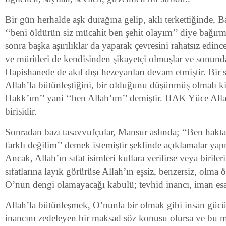
Bir gün herhalde aşk durağına gelip, aklı terkettiğinde, 
‘‘beni öldürün siz mücahit ben şehit olayım’’ diye bağır
sonra başka aşırılıklar da yaparak çevresini rahatsız edince
ve müritleri de kendisinden şikayetçi olmuşlar ve sonunda
Hapishanede de akıl dışı hezeyanları devam etmiştir. Bir 
Allah’la bütünleştiğini, bir olduğunu düşünmüş olmalı ki
Hakk’ım’’ yani ‘‘ben Allah’ım’’ demiştir. HAK Yüce Allah
birisidir.
Sonradan bazı tasavvufçular, Mansur aslında; ‘‘Ben hakta
farklı değilim’’ demek istemiştir şeklinde açıklamalar yap
Ancak, Allah’ın sıfat isimleri kullara verilirse veya biriler
sıfatlarına layık görürüse Allah’ın eşsiz, benzersiz, olma ö
O’nun dengi olamayacağı kabulü; tevhid inancı, iman esas
Allah’la bütünleşmek, O’nunla bir olmak gibi insan gücü
inancını zedeleyen bir maksad söz konusu olursa ve bu 