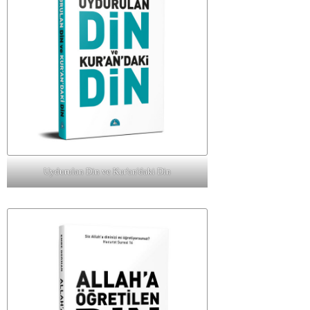
Uydurulan Din ve Kur'an'daki Din