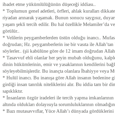
ibadet etme yükümlülüğünün düşeceği iddiası..
* Toplumun genel adetleri, örfleri, ahlak kuralları dikka
riyadan arınarak yaşamak. Bunun sonucu saygısız, duyarsı
yaşam şekli tercih edilir. Bu hal özellikle Melamiler’da v
görülür..
* Velilerin peygamberlerden üstün olduğu inancı.. Mufasav
doğrudan; Hz. peygamberlerin ise bir vasıta ile Allah’tan b
söylerler.. (şii kabülüne göre de 12 imam doğrudan Allah’ta
* Tasavvuf ehli olanlar her şeyin mubah olduğunu, kalple
dinin hükümlerinin, emir ve yasaklarının kendilerini bağ
söyleyebilmişlerdir. Bu inançta olanlara İbahiyye veya M
* Hulül inancı. Bu inanışa göre Allah insanın bedenine gi
girdiği insan tanrılık niteliklerini alır. Bu iddia tam bir 
sapıklıktır.
* İnsanların özgür iradeleri ile tercih yapma imkanlarını
altında oldukları dolayısıyla sorumluluklarının olmadığını
* Bazı mutasavvıflar, Yüce Allah’ı dünyada gördüklerini i