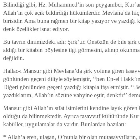
Bilindiği gibi, Hz. Muhammed’in son peygamber, Kur’an
Allah’ın çok açık bildirdiği hükümlerdir. Mevlana’da hiç 
birisidir. Ama buna rağmen bir kitap yazıyor ve yazdığı k
denk özellikler isnat ediyor.
Bu tavrın dinimizdeki adı: Şirk’tir. Önsözün de bile şirk 
aldığı bir kitabın böylesine ilgi görmesini, alınıp oku
değildir..
Hallac-ı Mansur gibi Mevlana’da şirk yoluna giren tasavv
gönlünden geçeni diliyle söylemiştir, ‘‘ben En-el Hakk’ım
Diğeri gönlünden geçeni yazdığı kitapla ifşa etmiştir. ‘‘
yazdıklarım, Allah’ın sözüne vahyine eştir, denktir’’ demek
Mansur gibi Allah’ın sıfat isimlerini kendine layık gören
olduğu da bilinmektedir. Ayrıca tasavvuf kültüründe Kur’
kabüller, uygulamalar da vardır. Bunlardan bazıları:
* Allah’a eren, ulaşan, O’nunla bir olan mutasavvıfların, s