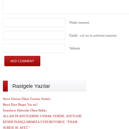
Name
(required)
Email
- will not be published
(required)
Website
Rastgele Yazılar
Steve Jobs'un Ölüm Üzerine Sözleri
Büyü Diye Birşey Var mı?
İnsanların Haberdar Olma Hakkı.
ALLAH’IN AYETLERİNE UYMAK YERİNE, AYETLERİ
KENDİ İNANÇLARIMIZA UYDURUYORUZ. “ENAM
SURESİ 38. AYET.”