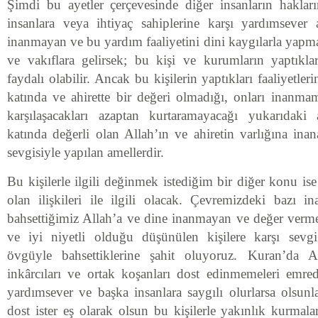
Şimdi bu ayetler çerçevesinde diğer insanların hakları
insanlara veya ihtiyaç sahiplerine karşı yardımsever
inanmayan ve bu yardım faaliyetini dini kaygılarla yapm
ve vakıflara gelirsek; bu kişi ve kurumların yaptıkla
faydalı olabilir. Ancak bu kişilerin yaptıkları faaliyetler
katında ve ahirette bir değeri olmadığı, onları inanmam
karşılaşacakları azaptan kurtaramayacağı yukarıdaki a
katında değerli olan Allah’ın ve ahiretin varlığına ina
sevgisiyle yapılan amellerdir.
Bu kişilerle ilgili değinmek istediğim bir diğer konu ise
olan ilişkileri ile ilgili olacak. Çevremizdeki bazı in
bahsettiğimiz Allah’a ve dine inanmayan ve değer ver
ve iyi niyetli olduğu düşünülen kişilere karşı sevgi
övgüyle bahsettiklerine şahit oluyoruz. Kuran’da Al
inkârcıları ve ortak koşanları dost edinmemeleri emre
yardımsever ve başka insanlara saygılı olurlarsa olsunlar
dost ister eş olarak olsun bu kişilerle yakınlık kurmala