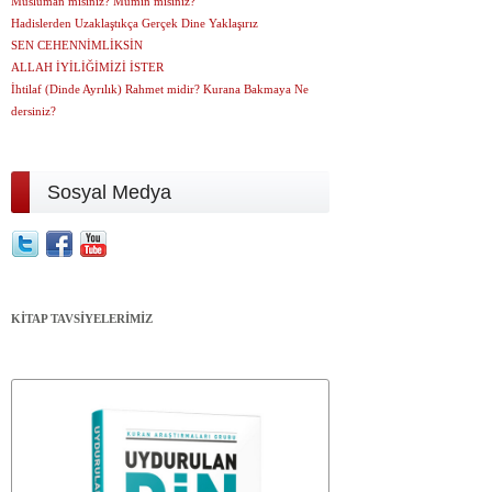
Müslüman mısınız? Mümin misiniz?
Hadislerden Uzaklaştıkça Gerçek Dine Yaklaşırız
SEN CEHENNİMLİKSİN
ALLAH İYİLİĞİMİZİ İSTER
İhtilaf (Dinde Ayrılık) Rahmet midir? Kurana Bakmaya Ne
dersiniz?
Sosyal Medya
KİTAP TAVSİYELERİMİZ