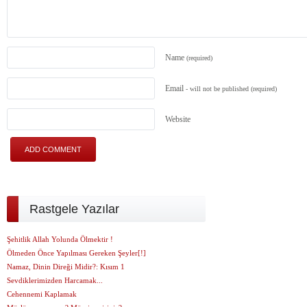
Name
(required)
Email
- will not be published
(required)
Website
Rastgele Yazılar
Şehitlik Allah Yolunda Ölmektir !
Ölmeden Önce Yapılması Gereken Şeyler[!]
Namaz, Dinin Direği Midir?: Kısım 1
Sevdiklerimizden Harcamak...
Cehennemi Kaplamak