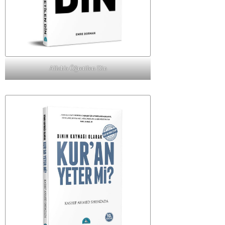
Allah'a Öğretilen Din