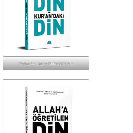
Uydurulan Din ve Kur'an'daki Din