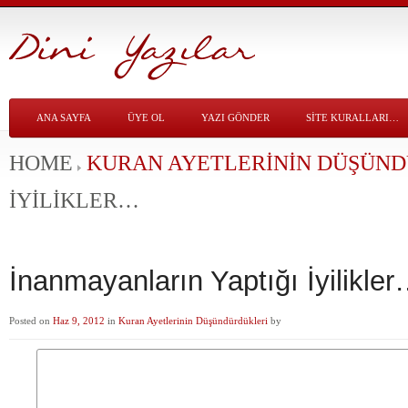
ANA SAYFA
ÜYE OL
YAZI GÖNDER
SITE KURALLARI…
HOME
KURAN AYETLERININ DÜŞÜN
İYILIKLER…
İnanmayanların Yaptığı İyilikle
Posted on
Haz 9, 2012
in
Kuran Ayetlerinin Düşündürdükleri
by