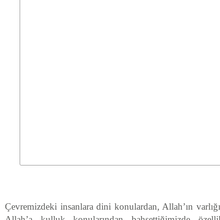
Çevremizdeki insanlara dini konulardan, Allah’ın varlığı b
Allah’a kulluk konularından bahsettiğimizde özelli