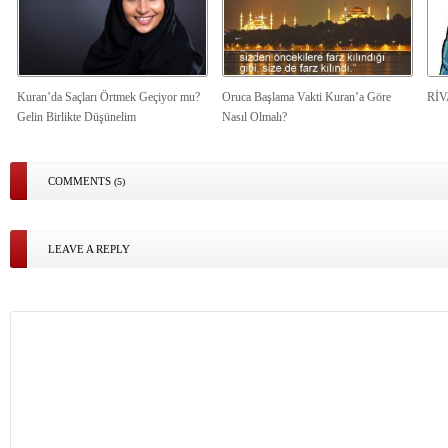
Kuran’da Saçları Örtmek Geçiyor mu?
Oruca Başlama Vakti Kuran’a Göre
Rİ
Gelin Birlikte Düşünelim
Nasıl Olmalı?
COMMENTS
(5)
LEAVE A REPLY