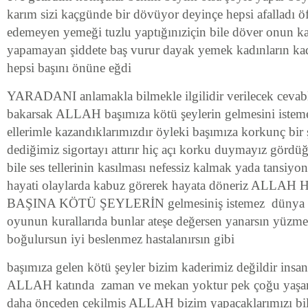
karım sizi kaçgünde bir dövüyor deyinçe hepsi afalladı ö
edemeyen yemeği tuzlu yaptığınıziçin bile döver onun ka
yapamayan şiddete baş vurur dayak yemek kadınların kad
hepsi başını önüne eğdi
YARADANI anlamakla bilmekle ilgilidir verilecek cevabl
bakarsak ALLAH başımıza kötü şeylerin gelmesini isteme
ellerimle kazandıklarımızdır öyleki başımıza korkunç bir
dediğimiz sigortayı attırır hiç açı korku duymayız görd
bile ses tellerinin kasılması nefessiz kalmak yada tansiyo
hayati olaylarda kabuz görerek hayata döneriz ALL
BAŞINA KÖTÜ ŞEYLERİN gelmesiniş istemez dünya ha
oyunun kurallarıda bunlar ateşe değersen yanarsın yüzm
boğulursun iyi beslenmez hastalanırsın gibi
başımıza gelen kötü şeyler bizim kaderimiz değildir insan
ALLAH katında zaman ve mekan yoktur pek çoğu yaşamı
daha önçeden çekilmiş ALLAH bizim yapaçaklarımızı bild