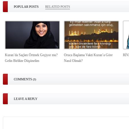
POPULAR POSTS
RELATED POSTS
Kuran’da Saçları Örtmek Geçiyor mu?
Oruca Başlama Vakti Kuran’a Göre
Rİ
Gelin Birlikte Düşünelim
Nasıl Olmalı?
COMMENTS
(3)
LEAVE A REPLY