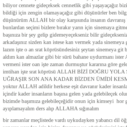
biliyor cennete gideçeksek cennetlik gibi yaşayaçağız biz
bildiği için zengin olamayaçağız gibi düşünürler ben bil
düşünürüm ALLAH bir olay karşısında insanın davranış bi
bunlardan seçimi bizlere bırakır yarın için sinemaya gitmek
başınıza bir şey gelip gidemeyeçekseniz bilir gideçekseni
arkadaşınız sizden kan istese kan vermek yada sinemeya 
lazım işte o an srat köprüsündesiniz şeytan sinemeya git b
aldım kan almazlar gibi bir sürü bahane uydurmanı iste
vermeni ister oan işte zaman durmuştur kararına göre geleç
imtihan işte srat köprüsü ALLAH BİZİ DOĞRU YO
UĞRAŞIR SON ANA KADAR BİZDEN ÜMİDİ KESMES 
yoktur ALLAH adildir herkese eşit davranır kader insanla
içindir kader insanların başına gelen yada gelebileçek o
bizimde başımıza gelebileçeğidir onun için kimseyi hor
ayıplamayalım ders alıp ALLAHA sığınalım
bir zamanlar meçlistede vardı uykudayken yabancı dil ö