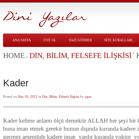
ANA SAYFA
ÜYE OL
YAZI GÖNDER
SITE KURALLARI…
HOME
DIN, BILIM, FELSEFE İLIŞKISI
Kader
Posted on
Haz 10, 2012
in
Din, Bilim, Felsefe İlişkisi
by
ugur
Kader kelime anlamı ölçü demektir ALLAH her şeyi bir ka
buna iman etmek gerekir bunun dışında kuranda kadere i
geçmez amentüde kadere iman vardır kuranda yoktur yol