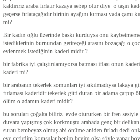
kaldırırız araba fırlatır kazaya sebep olur diye o taşın ka
geçerse fırlataçağıdır birinin ayağını kırması yada çamı k
mi?
Bir kadın oğlu üzerinde baskı kurduysa onu kaybetmem
istediklerinin burnundan getireçeği arasını bozaçağı o ç
evlenmek istediğinin kaderi midir ?
bir fabrika iyi çalıştırılamıyorsa batması iflası onun kader
kaderi mi?
bir arabanın tekerlek somunları iyi sıkılmadıysa lakaya gi
fırlaması kaderidir tekerlek gitti duran bir adama çarpıp
ölüm o adamın kaderi midir?
bu soruları çoğalta biliriz evde otururken bir fren sesiyl
duvara yapışmış çok korkmuştu arabada genç bir delikanlı
suratı bembeyaz olmuş abi önüme aniden fırladı dedi on
eve getirdim komşular benim beyim olsa şöyle yapar böyl