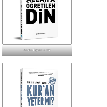
Allah'a Öğretilen Din