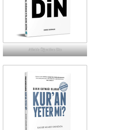
Allah'a Öğretilen Din