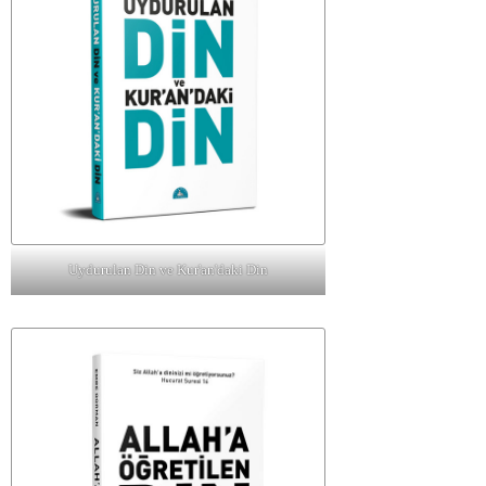
Uydurulan Din ve Kur'an'daki Din