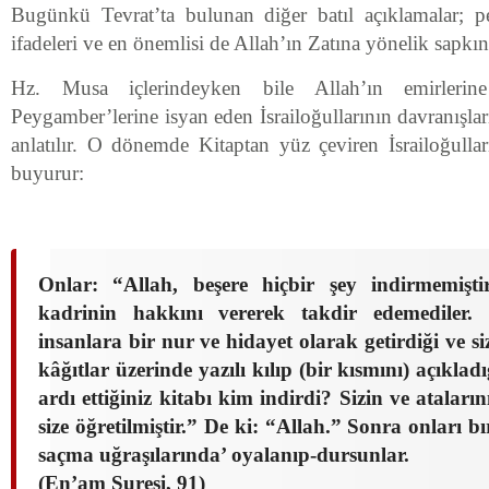
Bugünkü Tevrat’ta bulunan diğer batıl açıklamalar; pe
ifadeleri ve en önemlisi de Allah’ın Zatına yönelik sapkın
Hz. Musa içlerindeyken bile Allah’ın emirlerine
Peygamber’lerine isyan eden İsrailoğullarının davranışlar
anlatılır. O dönemde Kitaptan yüz çeviren İsrailoğulla
buyurur:
Onlar: “Allah, beşere hiçbir şey indirmemişti
kadrinin hakkını vererek takdir edemediler.
insanlara bir nur ve hidayet olarak getirdiği ve s
kâğıtlar üzerinde yazılı kılıp (bir kısmını) açıkla
ardı ettiğiniz kitabı kim indirdi? Sizin ve ataların
size öğretilmiştir.” De ki: “Allah.” Sonra onları bı
saçma uğraşılarında’ oyalanıp-dursunlar.
(En’am Suresi, 91)