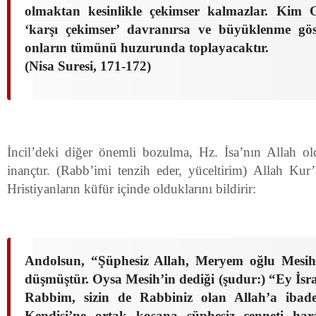
olmaktan kesinlikle çekimser kalmazlar. Kim 
‘karşı çekimser’ davranırsa ve büyüklenme göste
onların tümünü huzurunda toplayacaktır.
(Nisa Suresi, 171-172)
İncil’deki diğer önemli bozulma, Hz. İsa’nın Allah o
inançtır. (Rabb’imi tenzih eder, yüceltirim) Allah Kur
Hristiyanların küfür içinde olduklarını bildirir:
Andolsun, “Şüphesiz Allah, Meryem oğlu Mesih’
düşmüştür. Oysa Mesih’in dediği (şudur:) “Ey İsra
Rabbim, sizin de Rabbiniz olan Allah’a ibad
Kendisi’ne ortak koşana şüphesiz cenneti har