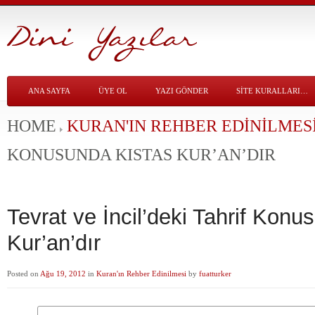
ANA SAYFA
ÜYE OL
YAZI GÖNDER
SITE KURALLARI…
HOME
KURAN'IN REHBER EDINILMES
KONUSUNDA KISTAS KUR’AN’DIR
Tevrat ve İncil’deki Tahrif Konu
Kur’an’dır
Posted on
Ağu 19, 2012
in
Kuran'ın Rehber Edinilmesi
by
fuatturker