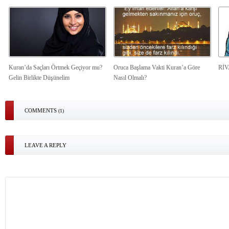
Kuran’da Saçları Örtmek Geçiyor mu?
Oruca Başlama Vakti Kuran’a Göre
Rİ
Gelin Birlikte Düşünelim
Nasıl Olmalı?
COMMENTS
(1)
LEAVE A REPLY