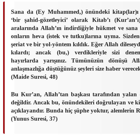
Sana da (Ey Muhammed,) önündeki kitap(lar)ı 
‘bir şahid-gözetleyici’ olarak Kitab’ı (Kur’an’ı
aralarında Allah’ın indirdiğiyle hükmet ve sana
onların heva (istek ve tutku)larına uyma. Sizden 
şeriat ve bir yol-yöntem kıldık. Eğer Allah dileseyd
kılardı; ancak (bu,) verdikleriyle sizi denem
hayırlarda yarışınız. Tümünüzün dönüşü All
anlaşmazlığa düştüğünüz şeyleri size haber verecek
(Maide Suresi, 48)
Bu Kur’an, Allah’tan başkası tarafından yalan
değildir. Ancak bu, önündekileri doğrulayan ve kit
açıklayandır. Bunda hiç şüphe yoktur, alemlerin 
(Yunus Suresi, 37)