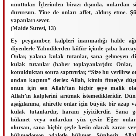
unuttular. İçlerinden birazı dışında, onlardan s
durursun. Yine de onları affet, aldırış etme. Şü
yapanları sever.
(Maide Suresi, 13)
Ey peygamber, kalpleri inanmadığı halde ağı
diyenlerle Yahudilerden küfür içinde çaba harcay
Onlar, yalana kulak tutanlar, sana gelmeyen d
kulak tutanlar (haber toplayanlar)dır. Onlar, k
konulduktan sonra saptırırlar, “Size bu verilirse o
ondan kaçının” derler. Allah, kimin fitne(ye düşme
onun için sen Allah’tan hiçbir şeye malik ola
Allah’ın kalplerini arıtmak istemedikleridir. Dü
aşağılanma, ahirette onlar için büyük bir azap v
kulak tutanlardır, haram yiyicilerdir. Sana ge
hükmet veya onlardan yüz çevir. Eğer onlar
olursan, sana hiçbir şeyle kesin olarak zarar ve
hükmedersen adaletle hükmet. Şüphesiz, Alla