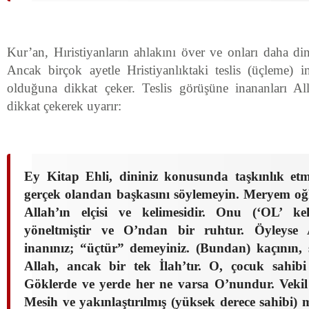
Kur’an, Hıristiyanların ahlakını över ve onları daha di
Ancak birçok ayetle Hristiyanlıktaki teslis (üçleme) 
olduğuna dikkat çeker. Teslis görüşüne inananları A
dikkat çekerek uyarır:
Ey Kitap Ehli, dininiz konusunda taşkınlık etm
gerçek olandan başkasını söylemeyin. Meryem oğ
Allah’ın elçisi ve kelimesidir. Onu (‘OL’ ke
yöneltmiştir ve O’ndan bir ruhtur. Öyleyse A
inanınız; “üçtür” demeyiniz. (Bundan) kaçının, si
Allah, ancak bir tek İlah’tır. O, çocuk sahib
Göklerde ve yerde her ne varsa O’nundur. Vekil 
Mesih ve yakınlaştırılmış (yüksek derece sahibi) m