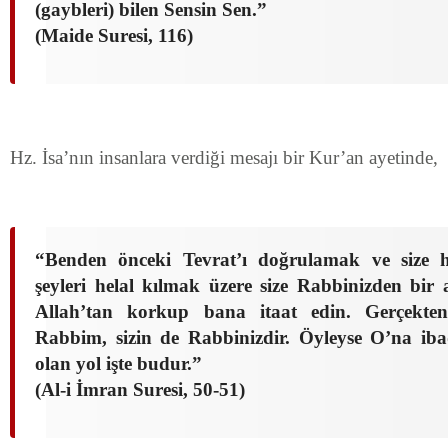
(gaybleri) bilen Sensin Sen.”
(Maide Suresi, 116)
Hz. İsa’nın insanlara verdiği mesajı bir Kur’an ayetinde,
“Benden önceki Tevrat’ı doğrulamak ve size 
şeyleri helal kılmak üzere size Rabbinizden bir 
Allah’tan korkup bana itaat edin. Gerçekte
Rabbim, sizin de Rabbinizdir. Öyleyse O’na ib
olan yol işte budur.”
(Al-i İmran Suresi, 50-51)