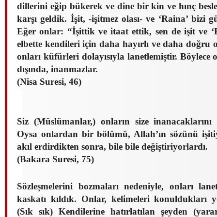
dillerini eğip bükerek ve dine bir kin ve hınç bes
karşı geldik. İşit, -işitmez olası- ve ‘Raina’ bizi g
Eğer onlar: “İşittik ve itaat ettik, sen de işit ve ‘
elbette kendileri için daha hayırlı ve daha doğru 
onları küfürleri dolayısıyla lanetlemiştir. Böylece
dışında, inanmazlar.
(Nisa Suresi, 46)
Siz (Müslümanlar,) onların size inanacakları
Oysa onlardan bir bölümü, Allah’ın sözünü işitiyo
akıl erdirdikten sonra, bile bile değiştiriyorlardı.
(Bakara Suresi, 75)
Sözleşmelerini bozmaları nedeniyle, onları lanet
kaskatı kıldık. Onlar, kelimeleri konuldukları ye
(Sık sık) Kendilerine hatırlatılan şeyden (yar