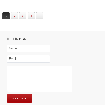
1
2
3
4
›
İLETİŞİM FORMU