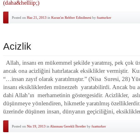
(daha&helliip;)
Posted on
Haz 21, 2013
in
Kuran'ın Rehber Edinilmesi
by
fuatturker
Acizlik
Allah, insanı en mükemmel şekilde yaratmış, pek çok üs
ancak ona acizliğini hatırlatacak eksiklikler vermiştir. Kur
“…insan zayıf olarak yaratılmıştır.” (Nisa Suresi, 28) Yü
insanı eksikliklerden münezzeh yaratabilirdi. Ancak bu ac
dahi Allah’ın merhametinin göstergesidir. Acizlikler, asl
düşünmeye yönlendiren, hikmetle yaratılmış özelliklerd
üzerinde düşünen insan, dünyanın geçiciliğini, eksiklikle
Posted on
Nis 19, 2013
in
Alınması Gerekli İbretler
by
fuatturker