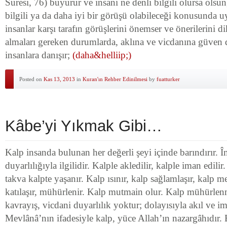
Suresi, 76) buyurur ve insanı ne denli bilgili olursa olsu
bilgili ya da daha iyi bir görüşü olabileceği konusunda 
insanlar karşı tarafın görüşlerini önemser ve önerilerini di
almaları gereken durumlarda, aklına ve vicdanına güve
insanlara danışır;
(daha&helliip;)
Posted on
Kas 13, 2013
in
Kuran'ın Rehber Edinilmesi
by
fuatturker
Kâbe’yi Yıkmak Gibi…
Kalp insanda bulunan her değerli şeyi içinde barındırır. 
duyarlılığıyla ilgilidir. Kalple akledilir, kalple iman edilir
takva kalpte yaşanır. Kalp ısınır, kalp sağlamlaşır, kalp me
katılaşır, mühürlenir. Kalp mutmain olur. Kalp mühürlenm
kavrayış, vicdani duyarlılık yoktur; dolayısıyla akıl ve i
Mevlânâ’nın ifadesiyle kalp, yüce Allah’ın nazargâhıdır. 