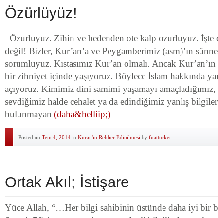
Özürlüyüz!
Özürlüyüz. Zihin ve bedenden öte kalp özürlüyüz. İşte
değil! Bizler, Kur’an’a ve Peygamberimiz (asm)’ın sünn
sorumluyuz. Kıstasımız Kur’an olmalı. Ancak Kur’an’ın
bir zihniyet içinde yaşıyoruz. Böylece İslam hakkında yan
açıyoruz. Kimimiz dini samimi yaşamayı amaçladığımız,
sevdiğimiz halde cehalet ya da edindiğimiz yanlış bilgile
bulunmayan
(daha&helliip;)
Posted on
Tem 4, 2014
in
Kuran'ın Rehber Edinilmesi
by
fuatturker
Ortak Akıl; İstişare
Yüce Allah, “…Her bilgi sahibinin üstünde daha iyi bir b