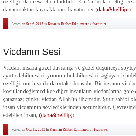
özelliği olan cesaretten farklıdır. Kur’ân’ın tarif ettiği ce
dayanmaktan kaynaklanan, hayatın her
(daha&helliip;)
Posted on
Şub 6, 2013
in
Kuran'ın Rehber Edinilmesi
by
fuatturker
Vicdanın Sesi
Vicdan, insana güzel davranışı ve güzel düşünceyi söyle
ayırt edebilmesini, yönünü bulabilmesini sağlayan içindek
özelliği tüm insanlarda ortak olmasıdır. Bir insanın vicd
koşullar değişmedikçe diğer insanların vicdanlarına göre 
çatışmaz; çünkü vicdan Allah’ın ilhamıdır. Şuur sahibi o
insan vicdanının söylediklerinden sorumludur. Çevresinde
edebilen insan,
(daha&helliip;)
Posted on
Oca 15, 2013
in
Kuran'ın Rehber Edinilmesi
by
fuatturker