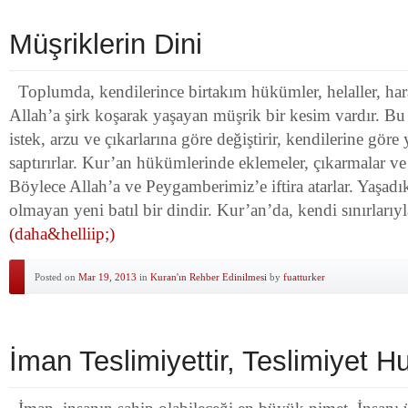
Müşriklerin Dini
Toplumda, kendilerince birtakım hükümler, helaller, ha
Allah’a şirk koşarak yaşayan müşrik bir kesim vardır. Bu 
istek, arzu ve çıkarlarına göre değiştirir, kendilerine gö
saptırırlar. Kur’an hükümlerinde eklemeler, çıkarmalar ve 
Böylece Allah’a ve Peygamberimiz’e iftira atarlar. Yaşadıkl
olmayan yeni batıl bir dindir. Kur’an’da, kendi sınırlarıy
(daha&helliip;)
Posted on
Mar 19, 2013
in
Kuran'ın Rehber Edinilmesi
by
fuatturker
İman Teslimiyettir, Teslimiyet H