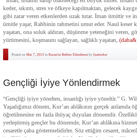
İman, insanın sahip olabileceği en büyük nimet. İnsanı ü
keder, sıkıntı, stres ve öfkeye kapılmaktan, gelecek kaygı
gibi zarar veren etkenlerden uzak tutar. İman ümittir ve i
ümitle yaşar, Rabbinin rahmetini umut eder. Nasıl kese
yaşatan, ona soluk aldıran, düşünme yeteneğini veren, gör
yürümesini, koşmasını sağlayan, sağlıklı yaşatan,
(daha&h
Posted on
Mar 7, 2013
in
Kuran'ın Rehber Edinilmesi
by
fuatturker
Gençliği İyiye Yönlendirmek
“Gençliği iyiye yönelten, insanlığı iyiye yöneltir.” G. W
Yaşadığımız dönem, Kur’an ahlâkının gerçek anlamda öğ
öğretilmesine en fazla ihtiyaç duyulan dönemdir. Özellik
yerleştirmiş gençler bu dönemde, Kur’an ahlâkına hizmet
cesaretle çaba göstermelidirler. Söz ettiğim cesaret, mâcerâ