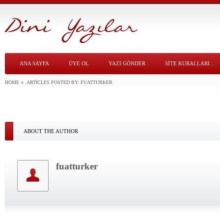
ANA SAYFA
ÜYE OL
YAZI GÖNDER
SITE KURALLARI…
HOME
ARTICLES POSTED BY:
FUATTURKER
ABOUT THE AUTHOR
fuatturker