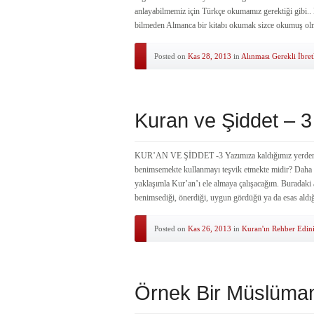
anlayabilmemiz için Türkçe okumamız gerektiği gibi.. 
bilmeden Almanca bir kitabı okumak sizce okumuş ol
Posted on
Kas 28, 2013
in
Alınması Gerekli İbret
Kuran ve Şiddet – 3
KUR’AN VE ŞİDDET -3 Yazımıza kaldığımız yerden ik
benimsemekte kullanmayı teşvik etmekte midir? Daha ön
yaklaşımla Kur’an’ı ele almaya çalışacağım. Buradaki a
benimsediği, önerdiği, uygun gördüğü ya da esas aldı
Posted on
Kas 26, 2013
in
Kuran'ın Rehber Edin
Örnek Bir Müslüman