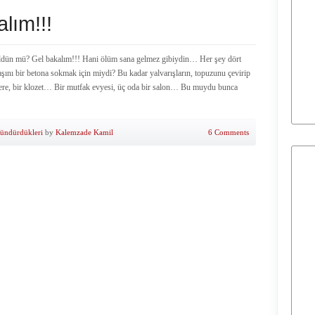
lım!!!
ldün mü? Gel bakalım!!! Hani ölüm sana gelmez gibiydin… Her şey dört
aşını bir betona sokmak için miydi? Bu kadar yalvarışların, topuzunu çevirip
cere, bir klozet… Bir mutfak evyesi, üç oda bir salon… Bu muydu bunca
şündürdükleri
by
Kalemzade Kamil
6 Comments