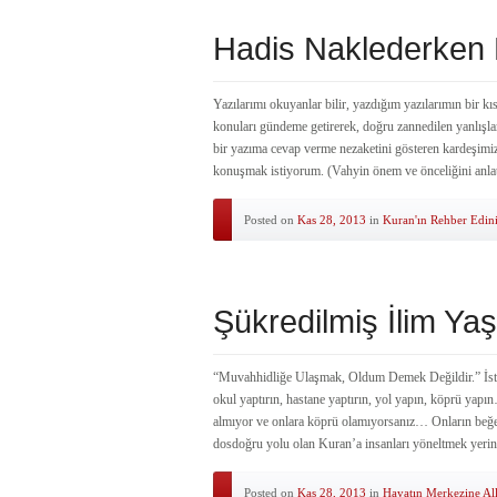
Hadis Naklederken L
Yazılarımı okuyanlar bilir, yazdığım yazılarımın bir k
konuları gündeme getirerek, doğru zannedilen yanlışla
bir yazıma cevap verme nezaketini gösteren kardeşimi
konuşmak istiyorum. (Vahyin önem ve önceliğini anlatı
Posted on
Kas 28, 2013
in
Kuran'ın Rehber Edin
Şükredilmiş İlim Ya
“Muvahhidliğe Ulaşmak, Oldum Demek Değildir.” İstedi
okul yaptırın, hastane yaptırın, yol yapın, köprü yap
almıyor ve onlara köprü olamıyorsanız… Onların beğen
dosdoğru yolu olan Kuran’a insanları yöneltmek yerine 
Posted on
Kas 28, 2013
in
Hayatın Merkezine Al