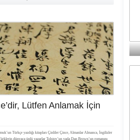
e’dir, Lütfen Anlamak İçin
uk’un Türkçe yazdığı kitapları Çinliler Çince, Almanlar Almanca, İngilizler
biz Türklerin dünyaca ünlü yazarlar Tolstoy’un yada Dan Brown’un romanını