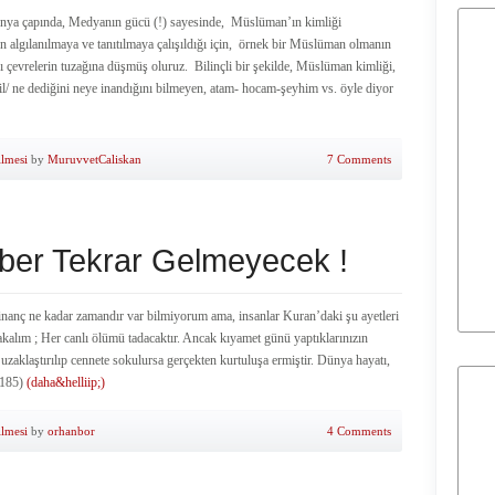
nya çapında, Medyanın gücü (!) sayesinde, Müslüman’ın kimliği
 algılanılmaya ve tanıtılmaya çalışıldığı için, örnek bir Müslüman olmanın
ı çevrelerin tuzağına düşmüş oluruz. Bilinçli bir şekilde, Müslüman kimliği,
ahil/ ne dediğini neye inandığını bilmeyen, atam- hocam-şeyhim vs. öyle diyor
ilmesi
by
MuruvvetCaliskan
7 Comments
ber Tekrar Gelmeyecek !
inanç ne kadar zamandır var bilmiyorum ama, insanlar Kuran’daki şu ayetleri
akalım ; Her canlı ölümü tadacaktır. Ancak kıyamet günü yaptıklarınızın
uzaklaştırılıp cennete sokulursa gerçekten kurtuluşa ermiştir. Dünya hayatı,
/ 185)
(daha&helliip;)
ilmesi
by
orhanbor
4 Comments