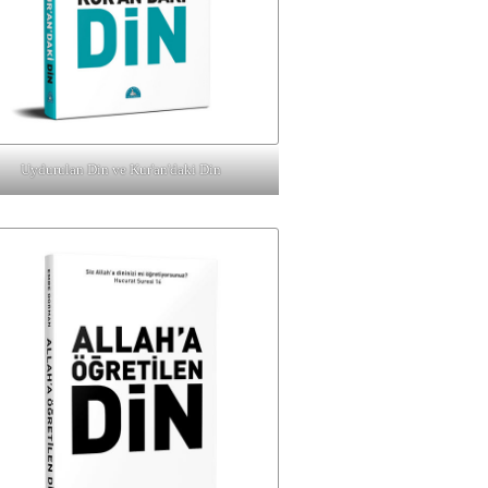
Uydurulan Din ve Kur'an'daki Din