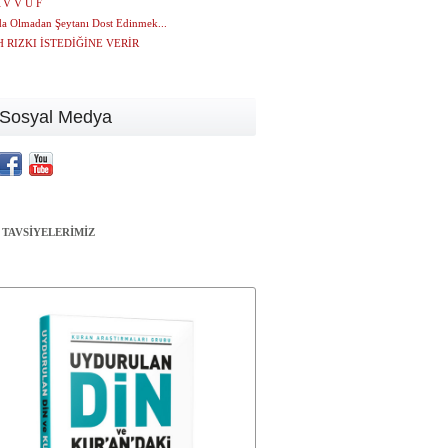
A V V U F
da Olmadan Şeytanı Dost Edinmek...
 RIZKI İSTEDİĞİNE VERİR
Sosyal Medya
 TAVSİYELERİMİZ