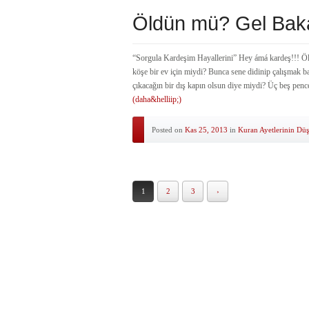
Öldün mü? Gel Baka
“Sorgula Kardeşim Hayallerini” Hey ámá kardeş!!! Ö
köşe bir ev için miydi? Bunca sene didinip çalışmak b
çıkacağın bir dış kapın olsun diye miydi? Üç beş pen
(daha&helliip;)
Posted on
Kas 25, 2013
in
Kuran Ayetlerinin Dü
1
2
3
›