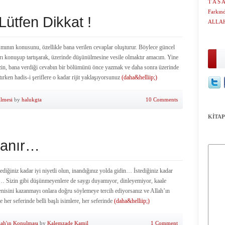
T A S 
Farkın
ütfen Dikkat !
ALLAH
ısmının konusunu, özellikle bana verilen cevaplar oluşturur. Böylece güncel
rı konuşup tartışarak, üzerinde düşünülmesine vesile olmaktır amacım. Yine
zin, bana verdiği cevabın bir bölümünü önce yazmak ve daha sonra üzerinde
rken hadis-i şeriflere o kadar rijit yaklaşıyorsunuz
(daha&helliip;)
ilmesi
by
halukgta
10 Comments
KİTAP
şanır…
ğiniz kadar iyi niyetli olun, inandığınız yolda gidin… İstediğiniz kadar
ın… Sizin gibi düşünmeyenlere de saygı duyamıyor, dinleyemiyor, kaale
isini kazanmayı onlara doğru söylemeye tercih ediyorsanız ve Allah’ın
her seferinde belli başlı isimlere, her seferinde
(daha&helliip;)
lah'ın Konulması
by
Kalemzade Kamil
1 Comment