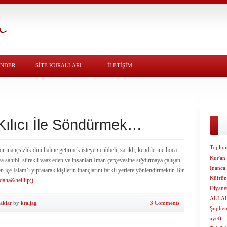
ÖNDER
SITE KURALLARI…
İLETİŞİM
 Kılıcı İle Söndürmek…
Toplum
inançsızlık dini haline getirmek isteyen cübbeli, sarıklı, kendilerine hoca
Kur'an
va sahibi, sürekli vaaz eden ve insanları İman çerçevesine sığdırmaya çalışan
İnanca
n içe İslam’ı yıpratarak kişilerin inançlarını farklı yerlere yönlendirmektir. Bir
Küfrün 
daha&helliip;)
Diyanet
ALLA
aklar
by
kraljag
3 Comments
Şüphen 
ayet)