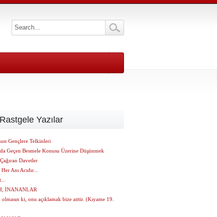
Rastgele Yazılar
un Gençlere Telkinleri
 da Geçen Besmele Konusu Üzerine Düşünmek
 Çağıran Davetler
Her Anı Acıdır...
...
H; İNANANLAR
olmasın ki, onu açıklamak bize aittir. (Kıyame 19.