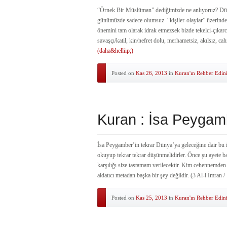
“Örnek Bir Müslüman” dediğimizde ne anlıyoruz? Dü
günümüzde sadece olumsuz “kişiler-olaylar” üzerinden
önemini tam olarak idrak etmezsek bizde tekelci-çıkarc
savaşçı/katil, kin/nefret dolu, merhametsiz, akılsız, c
(daha&helliip;)
Posted on
Kas 26, 2013
in
Kuran'ın Rehber Edin
Kuran : İsa Peygam
İsa Peygamber’in tekrar Dünya’ya geleceğine dair bu 
okuyup tekrar tekrar düşünmelidirler. Önce şu ayete b
karşılığı size tastamam verilecektir. Kim cehennemden 
aldatıcı metadan başka bir şey değildir. (3 Al-i İmran 
Posted on
Kas 25, 2013
in
Kuran'ın Rehber Edin