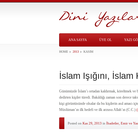
ANA SAYFA
ÜYE OL
YAZI G
HOME
2013
KASIM
İslam Işığını, İslam
Günümüzde İslam’ı ortadan kaldırmak, köreltmek ve bir 
dedirten kişiler türedi. Bakıldığı zaman son derece tak
kişi görüntüsünde olsalar da bu kişilerin asıl amacı içte
Müslüman’ın ilk hedefi ve ilk arzusu Allah’ın (C.C.)
(
Posted on
Kas 29, 2013
in
İbadetler, Emir ve Yas