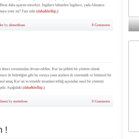
Biraz daha açayım meseleyi. İngilizce bilmeden İngilizce, yada Almanca
maya yeter mi? Farz edin
(daha&helliip;)
ler
by
ahmetihsan
8 Comments
inci sorumuzdan devam edelim. Kur’an şiddeti bir yöntem olarak
ce de belirttiğim gibi bu soruya yanıt ararken de sistematik ve bütünsel bir
sıl amaç Kur’an’ın temelde insanlara tebliğ açısından nasıl bir yöntemi
ğıdır. Aşağıdaki
(daha&helliip;)
ilmesi
by
metinlone
0 Comments
 !