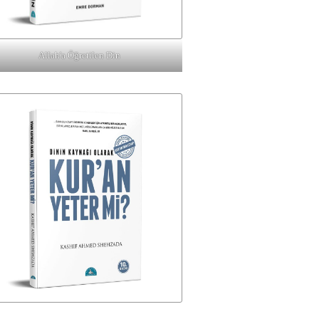
Allah'a Öğretilen Din