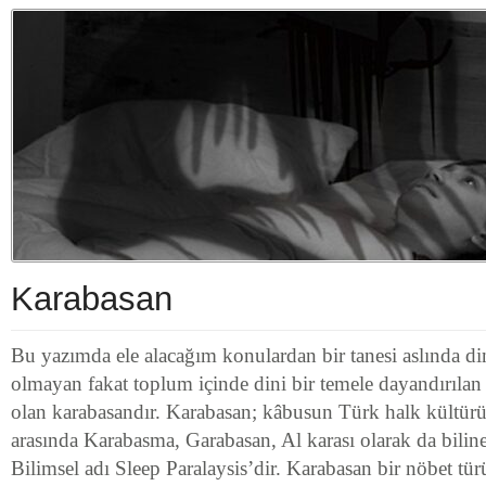
Karabasan
Bu yazımda ele alacağım konulardan bir tanesi aslında dini
olmayan fakat toplum içinde dini bir temele dayandırılan
olan karabasandır. Karabasan; kâbusun Türk halk kültürü
arasında Karabasma, Garabasan, Al karası olarak da biline
Bilimsel adı Sleep Paralaysis’dir. Karabasan bir nöbet tü