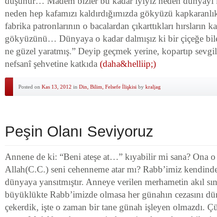
düşünür… Madem bizler bu kadar iyiyiz neden dünyayı 
neden hep kafamızı kaldırdığımızda gökyüzü kapkaranlı
fabrika patronlarının o bacalardan çıkarttıkları hırsların k
gökyüzünü… Dünyaya o kadar dalmışız ki bir çiçeğe bil
ne güzel yaratmış.” Deyip geçmek yerine, kopartıp sevgi
nefsanî şehvetine katkıda
(daha&helliip;)
Posted on
Kas 13, 2012
in
Din, Bilim, Felsefe İlişkisi
by
kraljag
Peşin Olanı Seviyoruz
Annene de ki: “Beni ateşe at…” kıyabilir mi sana? Ona 
Allah(C.C.) seni cehenneme atar mı? Rabb’imiz kendinden
dünyaya yansıtmıştır. Anneye verilen merhametin akıl sın
büyüklükte Rabb’imizde olmasa her günahın cezasını dü
çekerdik, işte o zaman bir tane günah işleyen olmazdı. Ç