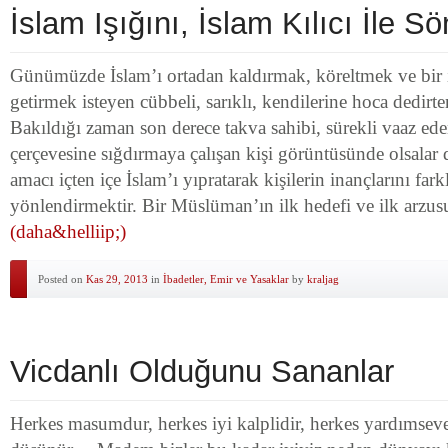
İslam Işığını, İslam Kılıcı İle
Günümüzde İslam’ı ortadan kaldırmak, köreltmek ve bir i
getirmek isteyen cübbeli, sarıklı, kendilerine hoca dedirten
Bakıldığı zaman son derece takva sahibi, sürekli vaaz ede
çerçevesine sığdırmaya çalışan kişi görüntüsünde olsalar d
amacı içten içe İslam’ı yıpratarak kişilerin inançlarını farkl
yönlendirmektir. Bir Müslüman’ın ilk hedefi ve ilk arzus
(daha&helliip;)
Posted on
Kas 29, 2013
in
İbadetler, Emir ve Yasaklar
by
kraljag
Vicdanlı Olduğunu Sananlar
Herkes masumdur, herkes iyi kalplidir, herkes yardımsever