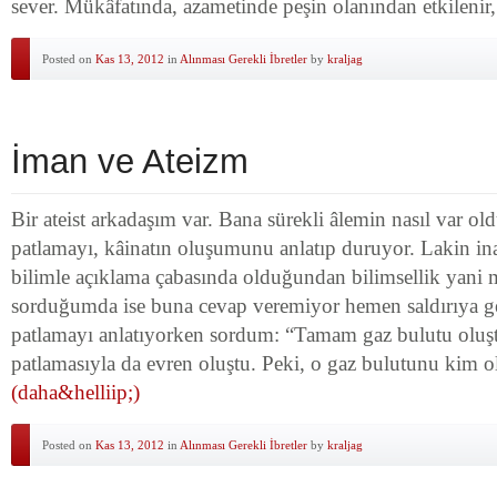
sever. Mükâfatında, azametinde peşin olanından etkilenir
Posted on
Kas 13, 2012
in
Alınması Gerekli İbretler
by
kraljag
İman ve Ateizm
Bir ateist arkadaşım var. Bana sürekli âlemin nasıl var 
patlamayı, kâinatın oluşumunu anlatıp duruyor. Lakin ina
bilimle açıklama çabasında olduğundan bilimsellik yani m
sorduğumda ise buna cevap veremiyor hemen saldırıya g
patlamayı anlatıyorken sordum: “Tamam gaz bulutu oluş
patlamasıyla da evren oluştu. Peki, o gaz bulutunu kim o
(daha&helliip;)
Posted on
Kas 13, 2012
in
Alınması Gerekli İbretler
by
kraljag