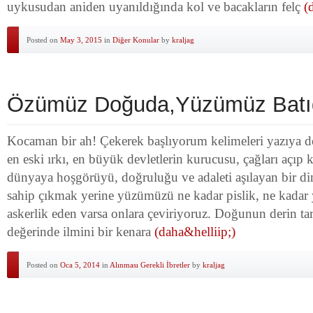
uykusudan aniden uyanıldığında kol ve bacakların felç
(
Posted on
May 3, 2015
in
Diğer Konular
by
kraljag
Özümüz Doğuda,Yüzümüz Bat
Kocaman bir ah! Çekerek başlıyorum kelimeleri yazıy
en eski ırkı, en büyük devletlerin kurucusu, çağları açıp 
dünyaya hoşgörüyü, doğruluğu ve adaleti aşılayan bir di
sahip çıkmak yerine yüzümüzü ne kadar pislik, ne kadar 
askerlik eden varsa onlara çeviriyoruz. Doğunun derin ta
değerinde ilmini bir kenara
(daha&helliip;)
Posted on
Oca 5, 2014
in
Alınması Gerekli İbretler
by
kraljag