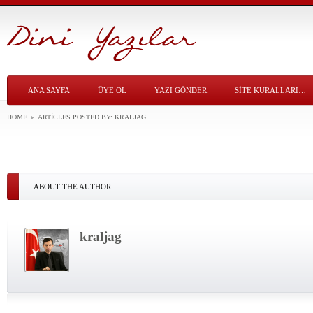
ANA SAYFA
ÜYE OL
YAZI GÖNDER
SITE KURALLARI…
HOME
ARTICLES POSTED BY:
KRALJAG
ABOUT THE AUTHOR
kraljag