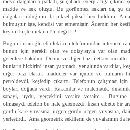
radyo dalgaları o patladı, şu çatladı, enerji açığa çıkınca
madde ve ışık oluştu. Bu görünmez ışıkları da, şu 
dalgaları olduğunu da piksel piksel ben buldum! Ama
bulmuştur işte, kendisi var etmemiştir. Âdemin her keşfi,
keşfini keşfetmekten öte değil ki!
Bugün insanoğlu elindeki cep telefonundan internete canl
bunun için gerekli olan ve dolayısıyla var olan madd
gelenlere bakalım. Demir ve diğer bazı iletken metaller
bunların hiçbirini insan yapmadı, yer altında vardılar, keşf
diğer bazı elastik maddeler var içinde ve bunların h
petroldeydi, keşfedip çıkarttı. Telefonun çalışması için
boyları doğada vardı. Rakamlar ve matematik, dinamik, 
sanayi, uydu, yerçekimi vesaire vesaire… Bugüne k
olmasaydı telefon bu hale gelemezdi. İnsan elbette bir ar
gördü kare yuvasına, üçgen gördü üçgen yuvasına, dai
yerleştirdi. Ama geometrik şekillerin de yuvalarının da he