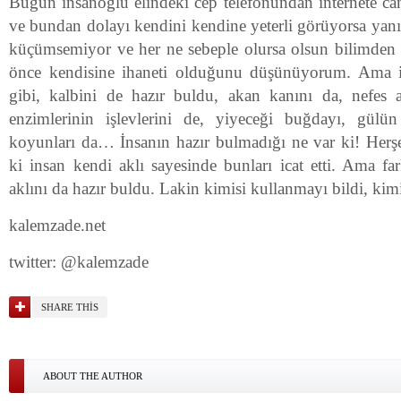
Bugün insanoğlu elindeki cep telefonundan internete can
ve bundan dolayı kendini kendine yeterli görüyorsa yanılı
küçümsemiyor ve her ne sebeple olursa olsun bilimden 
önce kendisine ihaneti olduğunu düşünüyorum. Ama in
gibi, kalbini de hazır buldu, akan kanını da, nefes al
enzimlerinin işlevlerini de, yiyeceği buğdayı, gülü
koyunları da… İnsanın hazır bulmadığı ne var ki! Herşe
ki insan kendi aklı sayesinde bunları icat etti. Ama fa
aklını da hazır buldu. Lakin kimisi kullanmayı bildi, kimi
kalemzade.net
twitter: @kalemzade
SHARE THIS
ABOUT THE AUTHOR