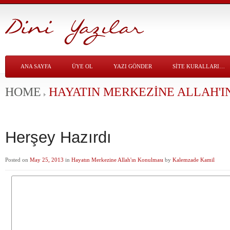
ANA SAYFA
ÜYE OL
YAZI GÖNDER
SITE KURALLARI…
HOME
HAYATIN MERKEZINE ALLAH'I
Herşey Hazırdı
Posted on
May 25, 2013
in
Hayatın Merkezine Allah'ın Konulması
by
Kalemzade Kamil