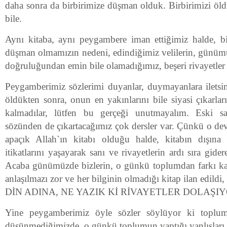
daha sonra da birbirimize düşman olduk. Birbirimizi ö
bile.
Aynı kitaba, aynı peygambere iman ettiğimiz halde, biz
düşman olmamızın nedeni, edindiğimiz velilerin, günümü
doğruluğundan emin bile olamadığımız, beşeri rivayetler
Peygamberimiz sözlerimi duyanlar, duymayanlara ilets
öldükten sonra, onun en yakınlarını bile siyasi çıkarlar
kalmadılar, lütfen bu gerçeği unutmayalım. Eski sa
sözünden de çıkartacağımız çok dersler var. Çünkü o devri
apaçık Allah`ın kitabı olduğu halde, kitabın dışına 
itikatlarını yaşayarak sanı ve rivayetlerin ardı sıra gide
Acaba günümüzde bizlerin, o günkü toplumdan farkı ka
anlaşılmazı zor ve her bilginin olmadığı kitap ilan e
DİN ADINA, NE YAZIK Kİ RİVAYETLER DOLAŞIY
Yine peygamberimiz öyle sözler söylüyor ki topluma
düşünmediğimizde, o günkü toplumun yaptığı yanlışları