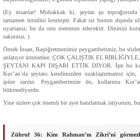
(Ey insanlar! Muhakkak ki, şeytan şu toprağınızda 
tamamen ümidini kesmiştir. Fakat siz bunun dışında ufa
uyarsanız, bu da onu memnun edecektir. Dininizi kor
sakınınız. )
Örnek İnsan, Başöğretmenimiz peygamberimiz, bu sözler
anlatıyor ümmetine. ÇOK ÇALIŞTIK EL BİRLİĞİ
ŞEYTANI KAPI DIŞARI ETTİK DİYOR. İşte bu kısm
Kur’an`da şeytanı kendimizden uzaklaştırmamız için,
ipine sarılın. Peygamberimize de, kullarıma Kur’
hükmediyordu.
Yine sizlere çok önemli bir ayet hatırlatmak istiyorum, bu 
Zühruf 36: Kim Rahman’ın Zikri’ni görmezl