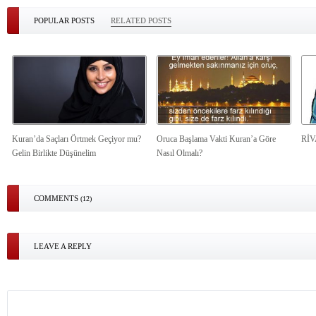
POPULAR POSTS
RELATED POSTS
Kuran’da Saçları Örtmek Geçiyor mu?
Oruca Başlama Vakti Kuran’a Göre
Rİ
Gelin Birlikte Düşünelim
Nasıl Olmalı?
COMMENTS
(12)
LEAVE A REPLY