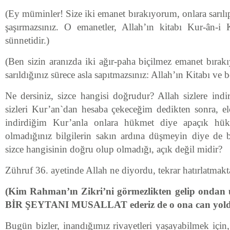
(Ey müminler! Size iki emanet bırakıyorum, onlara sarıl
şaşırmazsınız. O emanetler, Allah’ın kitabı Kur-ân-
sünnetidir.)
(Ben sizin aranızda iki ağır-paha biçilmez emanet bırak
sarıldığınız sürece asla sapıtmazsınız: Allah’ın Kitabı ve
Ne dersiniz, sizce hangisi doğrudur? Allah sizlere indi
sizleri Kur’an`dan hesaba çekeceğim dedikten sonra, el
indirdiğim Kur’anla onlara hükmet diye apaçık hü
olmadığınız bilgilerin sakın ardına düşmeyin diye de b
sizce hangisinin doğru olup olmadığı, açık değil midir?
Zühruf 36. ayetinde Allah ne diyordu, tekrar hatırlatmakta
(Kim Rahman’ın Zikri’ni görmezlikten gelip ondan
BİR ŞEYTANI MUSALLAT ederiz de o ona can yoldaş
Bugün bizler, inandığımız rivayetleri yaşayabilmek için