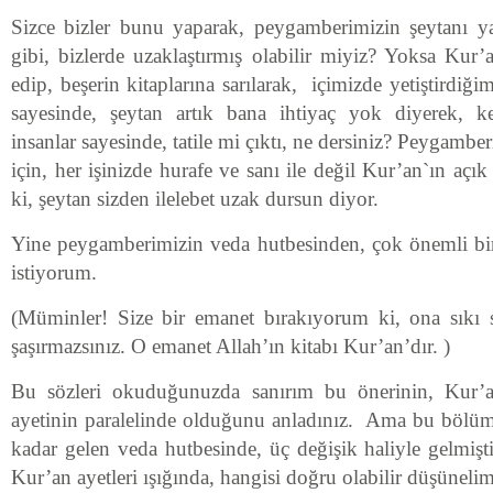
Sizce bizler bunu yaparak, peygamberimizin şeytanı ya
gibi, bizlerde uzaklaştırmış olabilir miyiz? Yoksa Kur’a
edip, beşerin kitaplarına sarılarak, içimizde yetiştirdiği
sayesinde, şeytan artık bana ihtiyaç yok diyerek, k
insanlar sayesinde, tatile mi çıktı, ne dersiniz? Peygamb
için, her işinizde hurafe ve sanı ile değil Kur’an`ın açı
ki, şeytan sizden ilelebet uzak dursun diyor.
Yine peygamberimizin veda hutbesinden, çok önemli bi
istiyorum.
(Müminler! Size bir emanet bırakıyorum ki, ona sıkı 
şaşırmazsınız. O emanet Allah’ın kitabı Kur’an’dır. )
Bu sözleri okuduğunuzda sanırım bu önerinin, Kur’a
ayetinin paralelinde olduğunu anladınız. Ama bu bölü
kadar gelen veda hutbesinde, üç değişik haliyle gelmişt
Kur’an ayetleri ışığında, hangisi doğru olabilir düşünelim