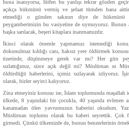
buna inanıyorsa, lütfen bu yanlışı tekrar gözden geç
açıkça hükmünü vermiş ve şefaat tümden bana aittir,
etmediği o günden sakının diye de hükmünü v
peygamberimizin bu vasiyetine de uymuyoruz. Bunun a
başka sarılacak, beşeri kitaplara inanmamızdır.
İkinci olarak önemle yapmamızı istemediği kon
dokunulmaz kıldığı canı, haksız yere öldürmek konusu
üzerinde, düşünmeye gerek var mı? Her gün pey
sızlattığımız, sizce açık değil mi? Müslüman ın Mü
öldürdüğü haberlerini, içimiz sızlayarak izliyoruz. 
olarak, bizler seyirci kalıyoruz.
Zina etmeyiniz konusu ise, İslam toplumunda maşallah iç
ülkede, 8 yaşındaki bir çocukla, 40 yaşında evlenen a
kanamadan ölen yavrumuzun haberini okudum. Yazık
Müslüman toplumu olarak bu haberi seyrettik. Çok f
girmedi. Çünkü ülkemizde de, bunun benzerlerinin örnek