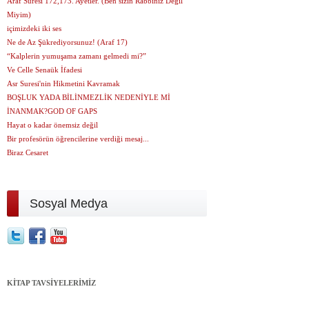
Araf Suresi 172,173. Ayetler. (Ben sizin Rabbiniz Değil
Miyim)
içimizdeki iki ses
Ne de Az Şükrediyorsunuz! (Araf 17)
“Kalplerin yumuşama zamanı gelmedi mi?”
Ve Celle Senaük İfadesi
Asr Suresi'nin Hikmetini Kavramak
BOŞLUK YADA BİLİNMEZLİK NEDENİYLE Mİ
İNANMAK?GOD OF GAPS
Hayat o kadar önemsiz değil
Bir profesörün öğrencilerine verdiği mesaj...
Biraz Cesaret
Sosyal Medya
KİTAP TAVSİYELERİMİZ