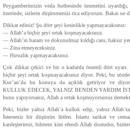
Peygamberimizin veda hutbesinde ümmetini uyardığı,
üzerinde, sizlerin düşünmenizi rica ediyorum. Bakın ne di
Dikkat ediniz! Şu dört şeyi kesinlikle yapmayacaksınız:
— Allah’a hiçbir şeyi ortak koşmayacaksınız.
— Allah’ın haram ve dokunulmaz kıldığı canı, haksız ye
— Zina etmeyeceksiniz.
— Hırsızlık yapmayacaksınız.
Çok dikkat çekici ve bir o kadarda önemli dört uyarı
hiçbir şeyi ortak koşmayacaksınız diyor. Peki, bu sözde
Kur’an`da bu konuya da açıklık getiriyor ve d
KULLUK EDECEK, YALNIZ BENDEN YARDIM İST
bunu yapıyorsanız, Allah a ortak koşmuyorsunuz demekti
Peki, bizler yalnız Allah`a kulluk edip, yalnız Allah`t
İsterseniz bir düşünün lütfen. İslamı tarikat ve cem
kardeşlerimiz, bilmem kim efendi Allah dostudur, bizler