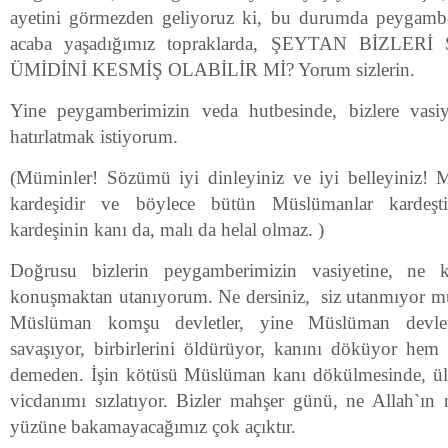
ayetini görmezden geliyoruz ki, bu durumda peygamber
acaba yaşadığımız topraklarda, ŞEYTAN BİZLE
ÜMİDİNİ KESMİŞ OLABİLİR Mİ? Yorum sizlerin.
Yine peygamberimizin veda hutbesinde, bizlere vasiye
hatırlatmak istiyorum.
(Müminler! Sözümü iyi dinleyiniz ve iyi belleyiniz
kardeşidir ve böylece bütün Müslümanlar kardeşti
kardeşinin kanı da, malı da helal olmaz. )
Doğrusu bizlerin peygamberimizin vasiyetine, ne ka
konuşmaktan utanıyorum. Ne dersiniz, siz utanmıyor m
Müslüman komşu devletler, yine Müslüman devletle
savaşıyor, birbirlerini öldürüyor, kanını döküyor he
demeden. İşin kötüsü Müslüman kanı dökülmesinde, ül
vicdanımı sızlatıyor. Bizler mahşer günü, ne Allah`ı
yüzüne bakamayacağımız çok açıktır.