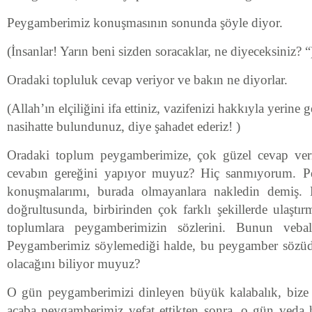
Peygamberimiz konuşmasının sonunda şöyle diyor.
(İnsanlar! Yarın beni sizden soracaklar, ne diyeceksiniz? “
Oradaki topluluk cevap veriyor ve bakın ne diyorlar.
(Allah’ın elçiliğini ifa ettiniz, vazifenizi hakkıyla yerine g
nasihatte bulundunuz, diye şahadet ederiz! )
Oradaki toplum peygamberimize, çok güzel cevap ver
cevabın gereğini yapıyor muyuz? Hiç sanmıyorum. P
konuşmalarımı, burada olmayanlara nakledin demiş. Ne
doğrultusunda, birbirinden çok farklı şekillerde ulaştı
toplumlara peygamberimizin sözlerini. Bunun veba
Peygamberimiz söylemediği halde, bu peygamber sözüd
olacağını biliyor muyuz?
O gün peygamberimizi dinleyen büyük kalabalık, bize va
acaba peygamberimiz vefat ettikten sonra, o gün veda h