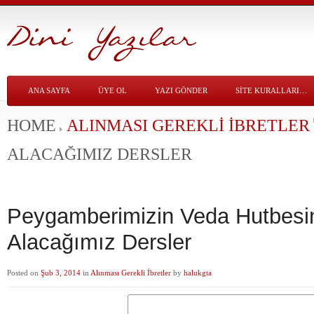
ANA SAYFA
ÜYE OL
YAZI GÖNDER
SITE KURALLARI…
HOME
ALINMASI GEREKLI İBRETLER
ALACAĞIMIZ DERSLER
Peygamberimizin Veda Hutbesi
Alacağımız Dersler
Posted on
Şub 3, 2014
in
Alınması Gerekli İbretler
by
halukgta