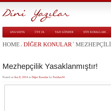
ANA SAYFA
ÜYE OL
YAZI GÖNDER
SITE KURALLARI…
HOME
DIĞER KONULAR
MEZHEPÇILI
Mezhepçilik Yasaklanmıştır!
Posted on
Ara 8, 2014
in
Diğer Konular
by
Feridun34