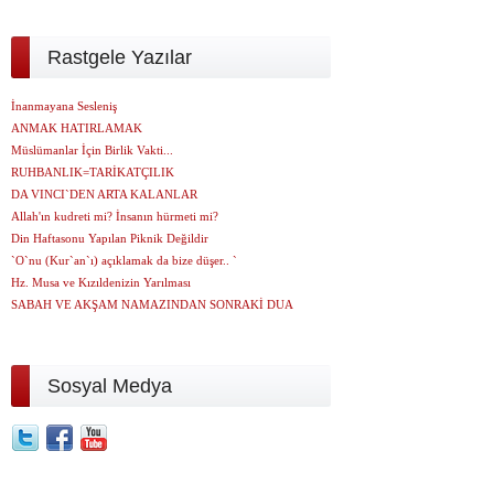
Rastgele Yazılar
İnanmayana Sesleniş
ANMAK HATIRLAMAK
Müslümanlar İçin Birlik Vakti...
RUHBANLIK=TARİKATÇILIK
DA VINCI`DEN ARTA KALANLAR
Allah'ın kudreti mi? İnsanın hürmeti mi?
Din Haftasonu Yapılan Piknik Değildir
`O`nu (Kur`an`ı) açıklamak da bize düşer.. `
Hz. Musa ve Kızıldenizin Yarılması
SABAH VE AKŞAM NAMAZINDAN SONRAKİ DUA
Sosyal Medya