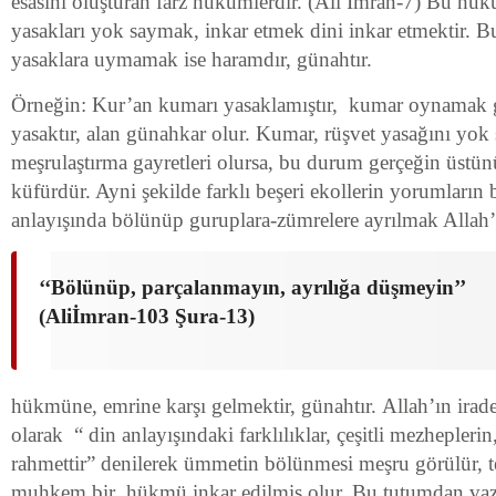
esasını oluşturan farz hükümlerdir. (Ali İmran-7) Bu hük
yasakları yok saymak, inkar etmek dini inkar etmektir. 
yasaklara uymamak ise haramdır, günahtır.
Örneğin: Kur’an kumarı yasaklamıştır, kumar oynamak 
yasaktır, alan günahkar olur. Kumar, rüşvet yasağını yok
meşrulaştırma gayretleri olursa, bu durum gerçeğin üstünü
küfürdür. Ayni şekilde farklı beşeri ekollerin yorumların 
anlayışında bölünüp guruplara-zümrelere ayrılmak Allah’
‘‘Bölünüp, parçalanmayın, ayrılığa düşmeyin’’
(Aliİmran-103 Şura-13)
hükmüne, emrine karşı gelmektir, günahtır. Allah’ın irad
olarak “ din anlayışındaki farklılıklar, çeşitli mezheplerin
rahmettir” denilerek ümmetin bölünmesi meşru görülür, te
muhkem bir hükmü inkar edilmiş olur. Bu tutumdan vaz