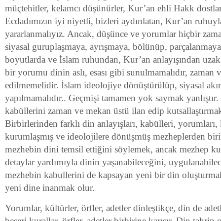
müçtehitler, kelamcı düşünürler, Kur’an ehli Hakk dostları
Ecdadımızın iyi niyetli, bizleri aydınlatan, Kur’an ruhuy
yararlanmalıyız. Ancak, düşünce ve yorumlar hiçbir zam
siyasal guruplaşmaya, ayrışmaya, bölünüp, parçalanmaya 
boyutlarda ve İslam ruhundan, Kur’an anlayışından uzak 
bir yorumu dinin aslı, esası gibi sunulmamalıdır, zaman
edilmemelidir. İslam ideolojiye dönüştürülüp, siyasal ak
yapılmamalıdır.. Geçmişi tamamen yok saymak yanlıştır
kabüllerini zaman ve mekan üstü ilan edip kutsallaştırma
Birbirlerinden farklı din anlayışları, kabülleri, yorumları, 
kurumlaşmış ve ideolojilere dönüşmüş mezheplerden biri
mezhebin dini temsil ettiğini söylemek, ancak mezhep kura
detaylar yardımıyla dinin yaşanabileceğini, uygulanabil
mezhebin kabullerini de kapsayan yeni bir din oluşturma
yeni dine inanmak olur.
Yorumlar, kültürler, örfler, adetler dinleştikçe, din de adetl
beşeri kurallar, örfler, adetler birbirine karışır. Din tahrip 