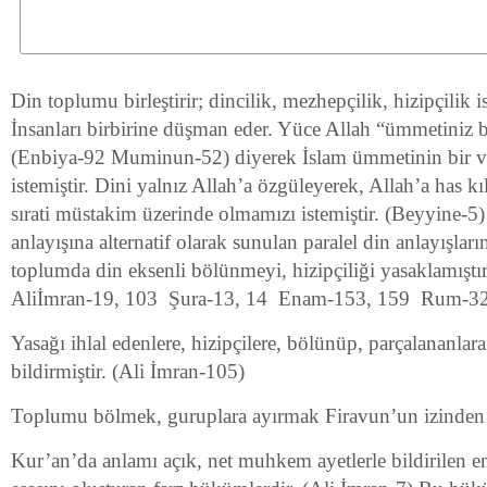
Din toplumu birleştirir; dincilik, mezhepçilik, hizipçilik 
İnsanları birbirine düşman eder. Yüce Allah “ümmetiniz b
(Enbiya-92 Muminun-52) diyerek İslam ümmetinin bir v
istemiştir. Dini yalnız Allah’a özgüleyerek, Allah’a has k
sırati müstakim üzerinde olmamızı istemiştir. (Beyyine-5
anlayışına alternatif olarak sunulan paralel din anlayışları
toplumda din eksenli bölünmeyi, hizipçiliği yasaklamıştı
Aliİmran-19, 103 Şura-13, 14 Enam-153, 159 Rum-3
Yasağı ihlal edenlere, hizipçilere, bölünüp, parçalananlar
bildirmiştir. (Ali İmran-105)
Toplumu bölmek, guruplara ayırmak Firavun’un izinden 
Kur’an’da anlamı açık, net muhkem ayetlerle bildirilen e