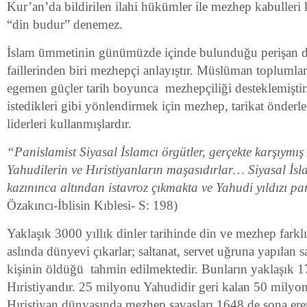
Kur’an’da bildirilen ilahi hükümler ile mezhep kabulleri k
“din budur” denemez.
İslam ümmetinin günümüzde içinde bulunduğu perişan
faillerinden biri mezhepçi anlayıştır. Müslüman toplumla
egemen güçler tarih boyunca mezhepçiliği desteklemiştir.
istedikleri gibi yönlendirmek için mezhep, tarikat önderler
liderleri kullanmışlardır.
“Panislamist Siyasal İslamcı örgütler, gerçekte karşıymış
Yahudilerin ve
Hıristiyanların maşasıdırlar… Siyasal İsla
kazınınca altından istavroz çıkmakta
ve Yahudi yıldızı p
Özakıncı-İblisin Kıblesi- S: 198)
Yaklaşık 3000 yıllık dinler tarihinde din ve mezhep farklı
aslında dünyevi çıkarlar; saltanat, servet uğruna yapılan
kişinin öldüğü tahmin edilmektedir. Bunların yaklaşık 
Hıristiyandır. 25 milyonu Yahudidir geri kalan 50 milyo
Hıristiyan dünyasında mezhep savaşları 1648 de sona eren