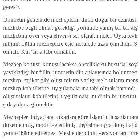
gerekir.
Ümmetin genelinde mezheplerin dinin doğal bir uzantısı
mezhebe bağlı olmak gerektiği yönünde yanlış bir bir alg
mezhebini över veya ehven-i şer olarak niteler. Oysa tevhi
mümin bütün mezheplere eşit mesafede uzak olmalıdır. Sa
olmalı, Kur’an’a tabi olmalıdır.
Mezhep konusu konuşulacaksa öncelikle şu hususlar söyl
yasakladığı bir fiilin; ümmetin din anlayışında bölünmesini
mezhep, tarikat gibi oluşumların varlığı ve bunların men
mezhep kabullerine, uygulamalarına tabi olmak haramdır,
oluşumların kabullerini, uygulamalarını dinin bir unsuru
şirk yoluna girmektir.
Mezhepler ihtiyaçlara, çıkarlara göre İslam’ın insanlar tar
düzenlenmiş, modifiye edilmiş, değişime uğratılmış halid
yerine ikâme edilemez. Mezhepler dinin versiyonları, türev