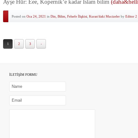
Ayşe Hür: Eee, Kopernik’e kadar İslam bilim
(daha&helli
Posted on
Oca 24, 2021
in
Din, Bilim, Felsefe İlişkisi
,
Kuran'daki Mucizeler
by
Editor 2
1
2
3
›
İLETİŞİM FORMU