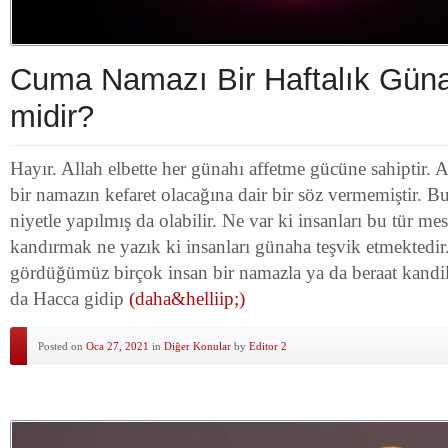
Cuma Namazı Bir Haftalık Güna
midir?
Hayır. Allah elbette her günahı affetme gücüne sahiptir. 
bir namazın kefaret olacağına dair bir söz vermemiştir. Bu
niyetle yapılmış da olabilir. Ne var ki insanları bu tür mes
kandırmak ne yazık ki insanları günaha teşvik etmektedir
gördüğümüz birçok insan bir namazla ya da beraat kandil
da Hacca gidip
(daha&helliip;)
Posted on
Oca 27, 2021
in
Diğer Konular
by
Editor 2