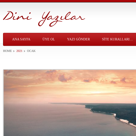
ANA SAYFA
ÜYE OL
YAZI GÖNDER
SITE KURALLARI…
HOME
2021
OCAK