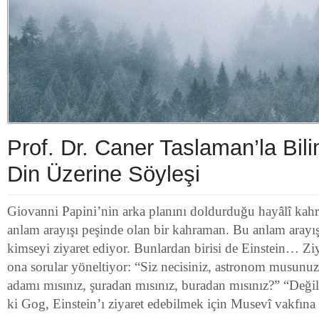
Prof. Dr. Caner Taslaman’la Bili
Din Üzerine Söyleşi
Giovanni Papini’nin arka planını doldurduğu hayâlî k
anlam arayışı peşinde olan bir kahraman. Bu anlam arayı
kimseyi ziyaret ediyor. Bunlardan birisi de Einstein… Ziy
ona sorular yöneltiyor: “Siz necisiniz, astronom musunuz,
adamı mısınız, şuradan mısınız, buradan mısınız?” “Deği
ki Gog, Einstein’ı ziyaret edebilmek için Musevî vakfın