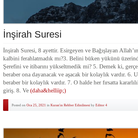
İnşirah Suresi
İnşirah Suresi, 8 ayettir. Esirgeyen ve Bağışlayan Allah’ı
kalbini ferahlatmadık mı?3. Belini büken yükünü üzerin
Şerefini ve itibarını yükseltmedik mi? 5. Demek ki, gerçe
beraber ona dayanacak ve aşacak bir kolaylık vardır. 6. 
beraber bir kolaylık vardır. 7. O halde her fırsatta kararlı
giriş. 8. Ve
(daha&helliip;)
Posted on
Oca 25, 2021
in
Kuran'ın Rehber Edinilmesi
by
Editor 4