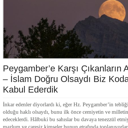
Peygamber’e Karşı Çıkanların 
– İslam Doğru Olsaydı Biz Kod
Kabul Ederdik
İnkar edenler diyorlardı ki, eğer Hz. Peygamber’in tebli
olduğu haklı olsaydı, bunu ilk önce cemiyetin ve milleti
edeceklerdi. Hâlbuki bu sahıslar bu davaya tenezzül etmiy
mazlum ve çaresiz kimseler bunun etrafında toplanıyorlard