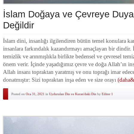
İslam Doğaya ve Çevreye Duyar
Değildir
İslam dini, insanlığı ilgilendiren bütün temel konulara ka
insanlara farkındalık kazandırmayı amaçlayan bir dindir. İ
temizlik ve arınmışlıkla birlikte bedensel ve çevresel temi
önem verir. İçinde yaşadığımız çevre ve doğa Allah’ın in
Allah insanı topraktan yaratmış ve onu toprağı imar edece
donatmıştır: Sizi topraktan inşa eden ve size orayı
(daha&h
Posted on
Oca 31, 2021
in
Uydurulan Din ve Kuran'daki Din
by
Editor 1