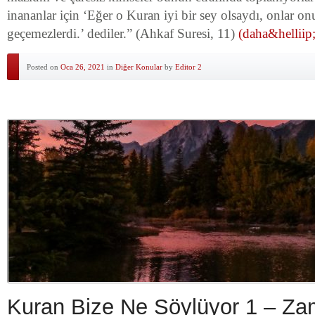
inananlar için ‘Eğer o Kuran iyi bir sey olsaydı, onlar on
geçemezlerdi.’ dediler.” (Ahkaf Suresi, 11)
(daha&helliip;
Posted on
Oca 26, 2021
in
Diğer Konular
by
Editor 2
Kuran Bize Ne Söylüyor 1 – Za