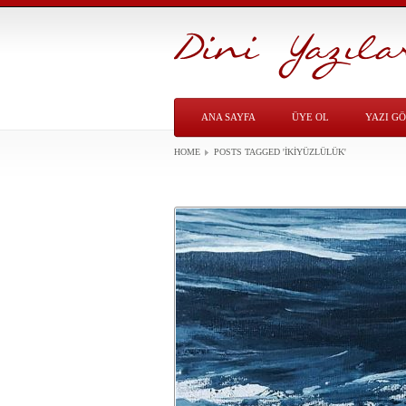
ANA SAYFA
ÜYE OL
YAZI G
HOME
POSTS TAGGED
'IKIYÜZLÜLÜK'