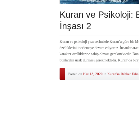
Kuran ve Psikoloji: 
İnşası 2
Kuran ve psikoloji yazı serimizde Kuran’a göre bir M
özelliklerini incelemeye devam ediyoruz. İnsanlar aras
karakter özelliklerine sahip olması gerekmektedir. Bunu
bunlardan uzak durması gerekmektedir. Kuran’da birey
Posted on
Haz 13, 2020
in
Kuran'ın Rehber Edin