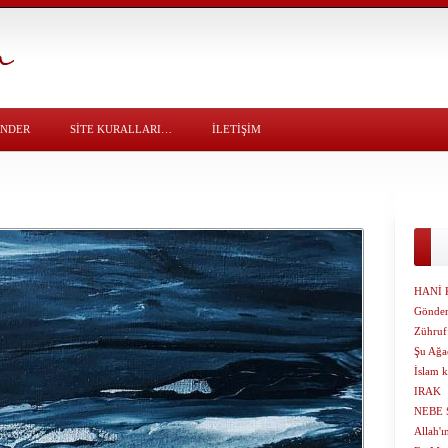
ÖNDER
SITE KURALLARI…
İLETİŞİM
HANİ 
Gönder
Zühruf:
Şu Ağa
İslam k
IRAK
NEBE 
Allah'ı