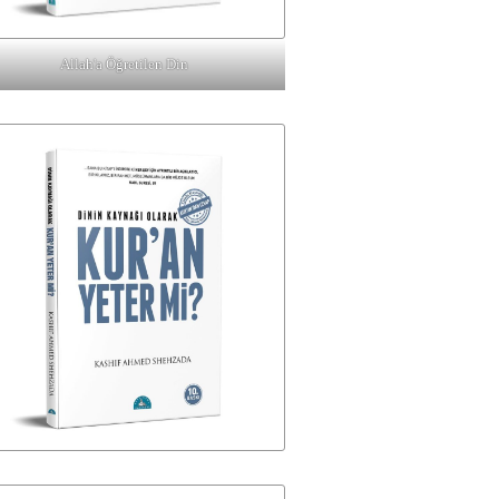
Allah'a Öğretilen Din