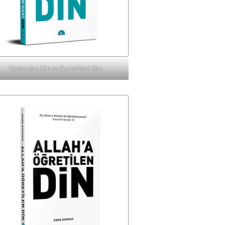
Uydurulan Din ve Kur'an'daki Din