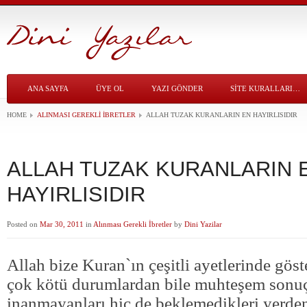
ANA SAYFA
ÜYE OL
YAZI GÖNDER
SITE KURALLARI…
HOME
ALINMASI GEREKLI İBRETLER
ALLAH TUZAK KURANLARIN EN HAYIRLISIDIR
ALLAH TUZAK KURANLARIN 
HAYIRLISIDIR
Posted on
Mar 30, 2011
in
Alınması Gerekli İbretler
by
Dini Yazilar
Allah bize Kuran`ın çeşitli ayetlerinde göst
çok kötü durumlardan bile muhteşem sonuç
inanmayanları hiç de beklemedikleri yerde