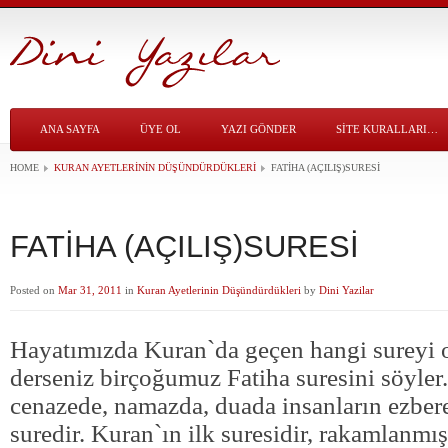
ANA SAYFA
ÜYE OL
YAZI GÖNDER
SITE KURALLARI…
HOME
KURAN AYETLERININ DÜŞÜNDÜRDÜKLERI
FATİHA (AÇILIŞ)SURESİ
FATİHA (AÇILIŞ)SURESİ
Posted on
Mar 31, 2011
in
Kuran Ayetlerinin Düşündürdükleri
by
Dini Yazilar
Hayatımızda Kuran`da geçen hangi sureyi
derseniz birçoğumuz Fatiha suresini söyler
cenazede, namazda, duada insanların ezbere
suredir. Kuran`ın ilk suresidir, rakamlanmı