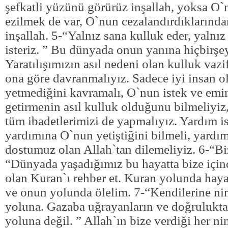
şefkatli yüzünü görürüz inşallah, yoksa O`
ezilmek de var, O`nun cezalandırdıklarınd
inşallah. 5-“Yalnız sana kulluk eder, yalnı
isteriz. ” Bu dünyada onun yanına hiçbirş
Yaratılışımızın asıl nedeni olan kulluk vazif
ona göre davranmalıyız. Sadece iyi insan 
yetmediğini kavramalı, O`nun istek ve emir
getirmenin asıl kulluk olduğunu bilmeliyiz
tüm ibadetlerimizi de yapmalıyız. Yardım i
yardımına O`nun yetiştiğini bilmeli, yardım
dostumuz olan Allah`tan dilemeliyiz. 6-“Biz
“Dünyada yaşadığımız bu hayatta bize için
olan Kuran`ı rehber et. Kuran yolunda hay
ve onun yolunda ölelim. 7-“Kendilerine nim
yoluna. Gazaba uğrayanların ve doğrulukta
yoluna değil. ” Allah`ın bize verdiği her ni