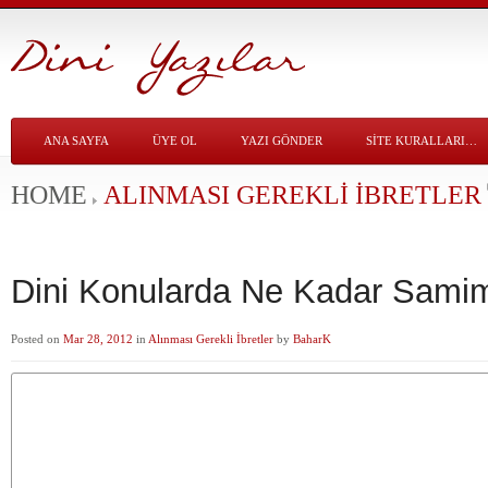
ANA SAYFA
ÜYE OL
YAZI GÖNDER
SITE KURALLARI…
HOME
ALINMASI GEREKLI İBRETLER
Dini Konularda Ne Kadar Samim
Posted on
Mar 28, 2012
in
Alınması Gerekli İbretler
by
BaharK