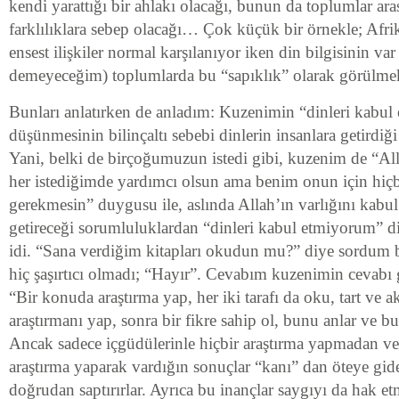
kendi yarattığı bir ahlakı olacağı, bunun da toplumlar a
farklılıklara sebep olacağı… Çok küçük bir örnekle; Afrik
ensest ilişkiler normal karşılanıyor iken din bilgisinin v
demeyeceğim) toplumlarda bu “sapıklık” olarak görülme
Bunları anlatırken de anladım: Kuzenimin “dinleri kabu
düşünmesinin bilinçaltı sebebi dinlerin insanlara getirdiği
Yani, belki de birçoğumuzun istedi gibi, kuzenim de “All
her istediğimde yardımcı olsun ama benim onun için hi
gerekmesin” duygusu ile, aslında Allah’ın varlığını kabu
getireceği sorumluluklardan “dinleri kabul etmiyorum” d
idi. “Sana verdiğim kitapları okudun mu?” diye sordum 
hiç şaşırtıcı olmadı; “Hayır”. Cevabım kuzenimin cevabı 
“Bir konuda araştırma yap, her iki tarafı da oku, tart ve a
araştırmanı yap, sonra bir fikre sahip ol, bunu anlar ve 
Ancak sadece içgüdülerinle hiçbir araştırma yapmadan veya
araştırma yaparak vardığın sonuçlar “kanı” dan öteye gid
doğrudan saptırırlar. Ayrıca bu inançlar saygıyı da hak e