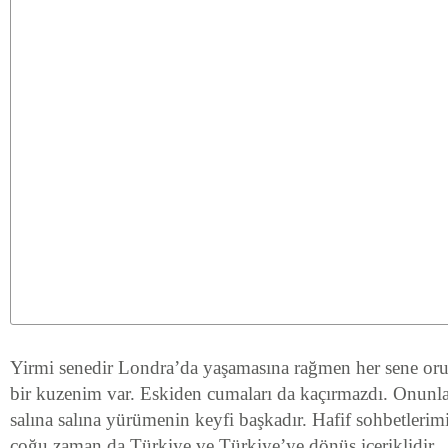
Yirmi senedir Londra’da yaşamasına rağmen her sene or
bir kuzenim var. Eskiden cumaları da kaçırmazdı. Onunl
salına salına yürümenin keyfi başkadır. Hafif sohbetlerimiz
çoğu zaman da Türkiye ve Türkiye’ye dönüş içeriklidir.