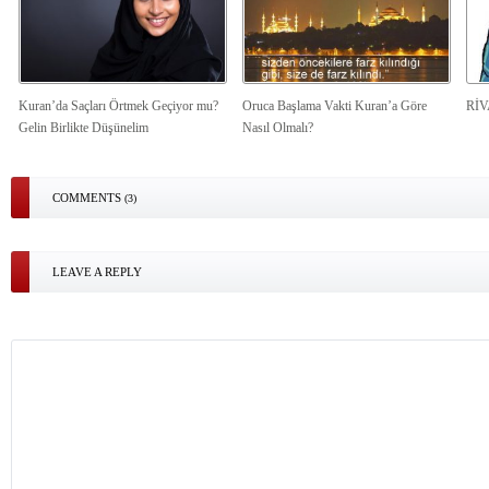
Kuran’da Saçları Örtmek Geçiyor mu?
Oruca Başlama Vakti Kuran’a Göre
Rİ
Gelin Birlikte Düşünelim
Nasıl Olmalı?
COMMENTS
(3)
LEAVE A REPLY