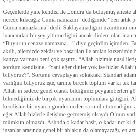
Geçenlerde yine kendisi ile Londra’da buluşmuş aheste a
nerede kılacağız Cuma namazını” dediğimde “ben artık 
Cuma namazlarına” dedi. Saklayamadığım üzüntümü onun
inancından bir şey yitirmediğini ancak dinlere olan inancı
“Buyurun cenaze namazına…” diye geçirdim içimden. Bu 
akıllı, ailemizde zekâsı ve başarıları ile anılan kuzenimin 
kanıya varması beni çok şaşırttı. “Allah bizimle nasıl ilet
sordum kendisine. “Yani eğer dinler yok ise bizler Allah’ı
biliyoruz?”. Sorumu cevaplayan sokaktaki Standart adamd
varlığını biliyoruz işte, tarihte birçok toplum var ki tek t
Allah’ın sadece genel olarak bildiğimiz peygamberleri g
bilmediğimiz de birçok uyarıcının toplumlara gittiğini, A
kendisine bir uyarıcı göndermeden sorumlu tutmadığını an
eğer Allah bizlerle iletişime geçmemiş olsaydı O’nun var
mümkün olmazdı. Aslında o kadar basit, o kadar net ki 
insanlar arasında genel bir ahlakın da olamayacağı, en a