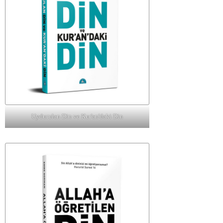
Uydurulan Din ve Kur'an'daki Din