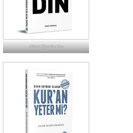
Allah'a Öğretilen Din