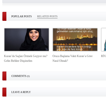
POPULAR POSTS
RELATED POSTS
Kuran’da Saçları Örtmek Geçiyor mu?
Oruca Başlama Vakti Kuran’a Göre
Rİ
Gelin Birlikte Düşünelim
Nasıl Olmalı?
COMMENTS
(1)
LEAVE A REPLY