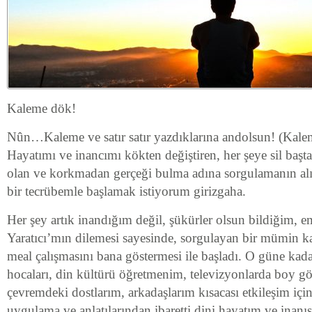
Kaleme dök!
Nûn…Kaleme ve satır satır yazdıklarına andolsun! (Kal
Hayatımı ve inancımı kökten değiştiren, her şeye sil baş
olan ve korkmadan gerçeği bulma adına sorgulamanın alı
bir tecrübemle başlamak istiyorum girizgaha.
Her şey artık inandığım değil, şükürler olsun bildiğim,
Yaratıcı’mın dilemesi sayesinde, sorgulayan bir mümin ka
meal çalışmasını bana göstermesi ile başladı. O güne kad
hocaları, din kültürü öğretmenim, televizyonlarda boy gö
çevremdeki dostlarım, arkadaşlarım kısacası etkileşim iç
uygulama ve anlatılarından ibaretti dini hayatım ve inanı