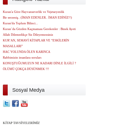
Kuran'a Göre Hayvanseverlik ve Vejetaryenlik
Bir serzeniş.. (İMAN EDENLER.. İMAN EDİNİZ!!)
Kuran'da Toplum Bilinci...
Kuran`da Gözden Kaçmaması Gerekenler : Binek Ayeti
Allah Dilemedikçe Siz Dileyemezsiniz
KUR’AN, SEMAVİ KİTAPLAR VE “ESKİLERİN
MASALLARI”
HAC YOLUNDA ÖLEN KARINCA
Rabbimizin insanlara soruları
KONUŞTUĞUMUZUN NE KADARI DİNLE İLGİLİ ?
ÖLÜMÜ ÇOKÇA DÜSÜNMEK !!!
Sosyal Medya
KİTAP TAVSİYELERİMİZ