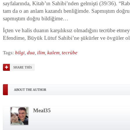
sayfalarında, Kitab’ın Sahibi’nden gelmişti (39/36). “Rab
tam da o an anlam kazandı benliğimde. Sapmıştım doğru
sapmıştım doğru bildiğime…
İçten ve halis duanın karşılıksız olmadığını tecrübe etm
Efendime, Büyük Lütuf Sahibi’ne şükürler ve övgüler 
Tags:
bilgi
,
dua
,
ilim
,
kalem
,
tecrübe
SHARE THIS
ABOUT THE AUTHOR
Meal35