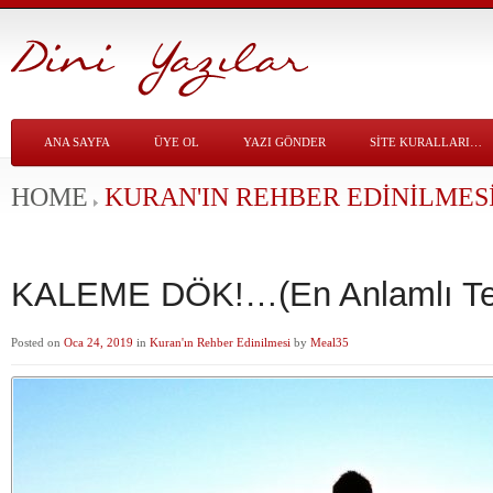
ANA SAYFA
ÜYE OL
YAZI GÖNDER
SITE KURALLARI…
HOME
KURAN'IN REHBER EDINILMES
KALEME DÖK!…(En Anlamlı T
Posted on
Oca 24, 2019
in
Kuran'ın Rehber Edinilmesi
by
Meal35