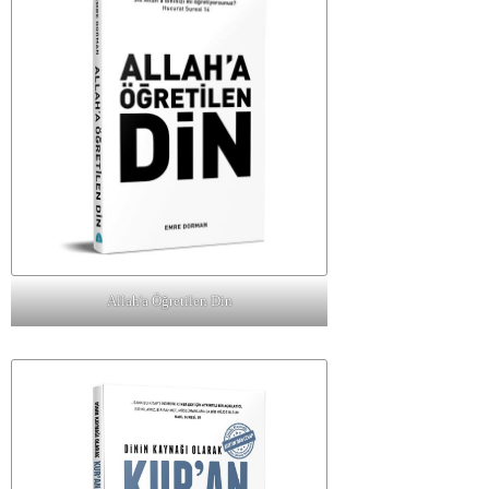
Allah'a Öğretilen Din