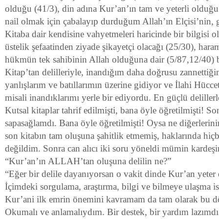
olduğu (41/3), din adına Kur’an’ın tam ve yeterli olduğu 
nail olmak için çabalayıp durduğum Allah’ın Elçisi’nin, 
Kitaba dair kendisine vahyetmeleri haricinde bir bilgisi o
üstelik şefaatinden ziyade şikayetçi olacağı (25/30), har
hükmün tek sahibinin Allah olduğuna dair (5/87,12/40)
Kitap’tan delilleriyle, inandığım daha doğrusu zannettiği
yanlışlarım ve batıllarımın üzerine gidiyor ve İlahi Hüccetl
misali inandıklarımı yerle bir ediyordu. En güçlü delille
Kutsal kitaplar tahrif edilmişti, bana öyle öğretilmişti! S
sapasağlamdı. Bana öyle öğretilmişti! Oysa ne diğerlerini
son kitabın tam oluşuna şahitlik etmemiş, haklarında hiçb
değildim. Sonra can alıcı iki soru yöneldi mümin kardeş
“Kur’an’ın ALLAH’tan oluşuna delilin ne?”
“Eğer bir delile dayanıyorsan o vakit dinde Kur’an yeter
İçimdeki sorgulama, araştırma, bilgi ve bilmeye ulaşma ist
Kur’ani ilk emrin önemini kavramam da tam olarak bu dö
Okumalı ve anlamalıydım. Bir destek, bir yardım lazımdı