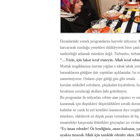
Ekranlardaki yemek programlarını hayretle izliyoruz. K
harcayarak sunduğu yemekleri didikleyerek birer çatal a
nankörlüğü anlamak mümkün değil. Türbanlısı, türbansı
“…Yiyin, için fakat israf etmeyin. Allah israf eden
Mutfak tezgâhlarının üzerine yığılan o tabak tabak ye
barınaklarına gittiğine dair yaptıkları açıklamalar, bu 
zannetmiyoruz. Onların çöpe gittiği gün gibi ortada… 
kurulan mükellef sofraların, şıkşıkıdım kıyafetlerin, ko
hesabının sorulacağı akıllara dahi getirilmiyor.
Bu programlar ile milyarları cebine atan yapımcı ve sun
kazanmak için düştükleri/ düşürüldükleri zavallı dur
kadınlar ne yazık ki sırf kendileri kazansın diye sergi
etmekten, olabilecek en düşük puanı vermekten de hiç 
muameleler karşısında döktükleri gözyaşları ise vicdanl
“Ey iman edenler! Öz benliğiniz, anne-babanız, yakı
ayakta tutarak Allah için tanıklık edenler olun. A