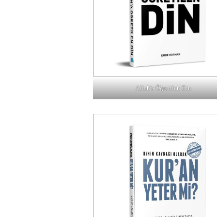
Allah'a Öğretilen Din