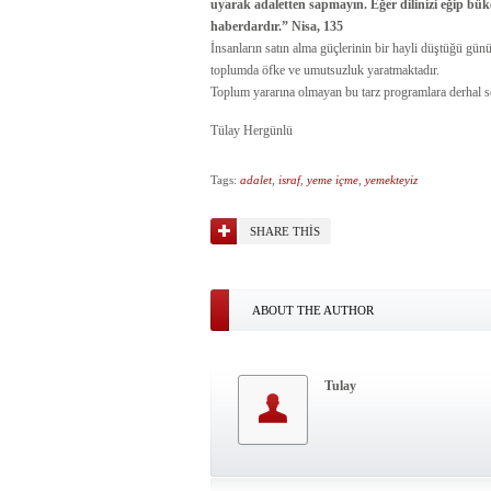
uyarak adaletten sapmayın. Eğer dilinizi eğip bü
haberdardır.” Nisa, 135
İnsanların satın alma güçlerinin bir hayli düştüğü gün
toplumda öfke ve umutsuzluk yaratmaktadır.
Toplum yararına olmayan bu tarz programlara derhal s
Tülay Hergünlü
Tags:
adalet
,
israf
,
yeme içme
,
yemekteyiz
SHARE THIS
ABOUT THE AUTHOR
Tulay