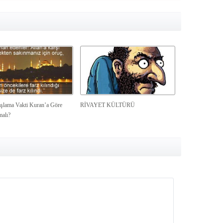
şlama Vakti Kuran’a Göre
RİVAYET KÜLTÜRÜ
malı?