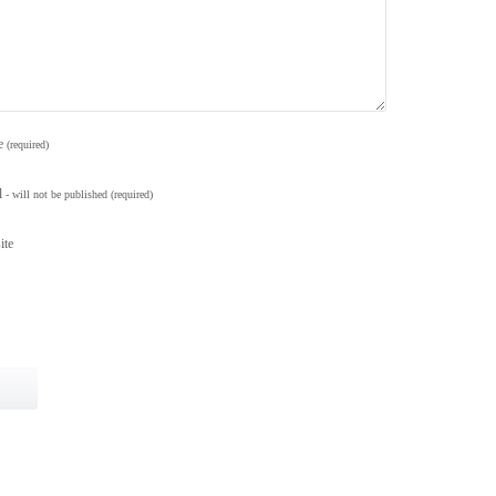
e
(required)
l
- will not be published
(required)
ite