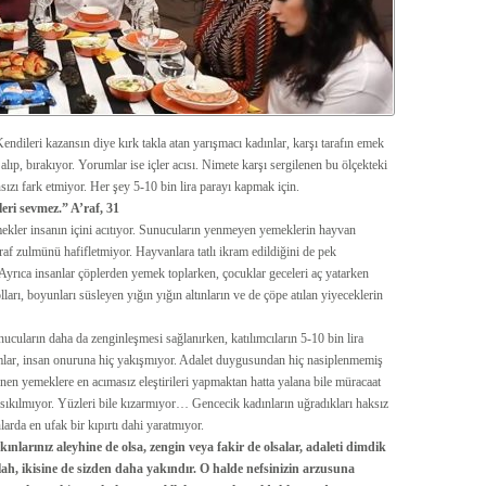
endileri kazansın diye kırk takla atan yarışmacı kadınlar, karşı tarafın emek
lıp, bırakıyor. Yorumlar ise içler acısı. Nimete karşı sergilenen bu ölçekteki
zı fark etmiyor. Her şey 5-10 bin lira parayı kapmak için.
leri sevmez.” A’raf, 31
mekler insanın içini acıtıyor. Sunucuların yenmeyen yemeklerin hayvan
israf zulmünü hafifletmiyor. Hayvanlara tatlı ikram edildiğini de pek
Ayrıca insanlar çöplerden yemek toplarken, çocuklar geceleri aç yatarken
lları, boyunları süsleyen yığın yığın altınların ve de çöpe atılan yiyeceklerin
ucuların daha da zenginleşmesi sağlanırken, katılımcıların 5-10 bin lira
umlar, insan onuruna hiç yakışmıyor. Adalet duygusundan hiç nasiplenmemiş
lenen yemeklere en acımasız eleştirileri yapmaktan hatta yalana bile müracaat
sıkılmıyor. Yüzleri bile kızarmıyor… Gencecik kadınların uğradıkları haksız
arda en ufak bir kıpırtı dahi yaratmıyor.
nlarınız aleyhine de olsa, zengin veya fakir de olsalar, adaleti dimdik
llah, ikisine de sizden daha yakındır. O halde nefsinizin arzusuna