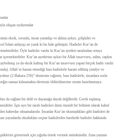
ranlar
ıyla oluşan uydurmalar
imiz eksik, sorunlu, insan yaratılışı ve aklına aykırı, çelişkiler ve
eksel İslam anlayışı ne yazık ki bu hale gelmiştir. Hadisler Kur’an ile
 etmektedirler. Öyle hadisler vardır ki Kur’an ayetleri tarafından ortaya
 içermektedirler. Kur’an ayetlerine aykırı bir Allah tasavvuru, zalim, sapkın
kaybolmuş ya da eksik kalmış bir Kur’an tasavvuru yapan birçok hadis vardır
ında). Allah’ın haram etmediği bazı hadislerle haram edilmiş (midye ve
yoktur (2-Bakara-256)” demesine rağmen, bazı hadislerle, insanlara zorla
neğin namaz kılmamakta diretenin öldürülmesine zemin hazırlanmaya
ları da sağlam bir delil ve dayanağa dayalı değillerdir. Gerek toplanış
zdirler. İşin ayrı bir tarafı hadisleri dinin önemli bir bölümü olarak kabul
en haberdar olmamalarıdır. İnsanlar Kur’an okumadıkları gibi hadisleri de
i bazı yayınlarda okudukları seçme hadislerden hareketle hadisler hakkında
liştiklerini göstermek için yığınla örnek vermek mümkündür. Ama yazının