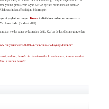
unu anlayamamış ve kendilerince açıklanması gerektiğini düşündükleri bu
tirme yoluna gitmişlerdir. Oysa Kur’an ayetleri bu noktada da insanları
lah tarafından affedildiğini bildirmiştir:
eyecek şeyleri sormayın.
Kuran
indirilirken onları sorarsanız size
, Merhametlidir.
(5-Maide-101)
anmaları ve din adına uydurmalara değil, Kur’an ile kendilerine gönderilen
www.diniyazilar.com/2020/02/neden-dinin-tek-kaynagi-kurandir/
urmak
,
hadisler
,
hadisler ile alakalı ayetler
,
hz.muhammed
,
kuranın emirleri
,
tira
,
uydurma hadisler