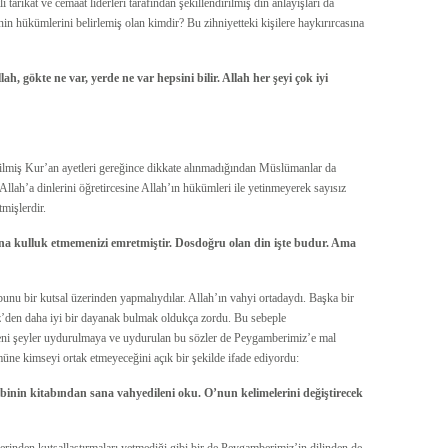
i tarikat ve cemaat liderleri tarafından şekillendirilmiş din anlayışları da
in hükümlerini belirlemiş olan kimdir? Bu zihniyetteki kişilere haykırırcasına
h, gökte ne var, yerde ne var hepsini bilir. Allah her şeyi çok iyi
rilmiş Kur’an ayetleri gereğince dikkate alınmadığından Müslümanlar da
lah’a dinlerini öğretircesine Allah’ın hükümleri ile yetinmeyerek sayısız
tmişlerdir.
na kulluk etmemenizi emretmiştir. Dosdoğru olan din işte budur. Ama
bunu bir kutsal üzerinden yapmalıydılar. Allah’ın vahyi ortadaydı. Başka bir
iz’den daha iyi bir dayanak bulmak oldukça zordu. Bu sebeple
yeni şeyler uydurulmaya ve uydurulan bu sözler de Peygamberimiz’e mal
müne kimseyi ortak etmeyeceğini açık bir şekilde ifade ediyordu:
nin kitabından sana vahyedileni oku. O’nun kelimelerini değiştirecek