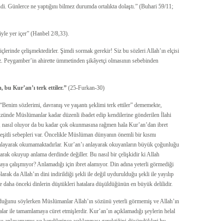
. Günlerce ne yaptığını bilmez durumda ortalıkta dolaştı.” (Buhari 59/11;
iyle yer içer” (Hanbel 2/8,33).
lerinde çelişmektedirler. Şimdi sormak gerekir! Siz bu sözleri Allah’ın elçisi
 Peygamber’in ahirette ümmetinden şikâyetçi olmasının sebebinden
bu Kur’an’ı terk ettiler.”
(25-Furkan-30)
“Benim sözlerimi, davranış ve yaşantı şeklimi terk ettiler” dememekte,
üzünde Müslümanlar kadar düzenli ibadet edip kendilerine gönderilen İlahi
, nasıl oluyor da bu kadar çok okunmasına rağmen hala Kur’an’dan ibret
şitli sebepleri var. Öncelikle Müslüman dünyanın önemli bir kısmı
 anlayarak okumamaktadırlar. Kur’an’ı anlayarak okuyanların büyük çoğunluğu
arak okuyup anlama derdinde değiller. Bu nasıl bir çelişkidir ki Allah
aya çalışmıyor? Anlamadığı için ibret alamıyor. Din adına yeterli görmediği
arak da Allah’ın dini indirildiği şekli ile değil uydurulduğu şekli ile yayılıp
e daha önceki dinlerin düştükleri hatalara düşüldüğünün en büyük delilidir.
olduğunu söylerken Müslümanlar Allah’ın sözünü yeterli görmemiş ve Allah’ın
lar ile tamamlamaya cüret etmişlerdir. Kur’an’ın açıklamadığı şeylerin helal