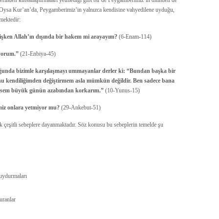
inden kutsallaştırmaları yetmediği gibi bir de Peygamberimiz’in dilinden de
. Oysa Kur’an’da, Peygamberimiz’in yalnızca kendisine vahyedilene uyduğu,
mektedir:
rmişken Allah’ın dışında bir hakem mi arayayım?
(6-Enam-114)
uyorum.”
(21-Enbiya-45)
uğunda bizimle karşılaşmayı ummayanlar derler ki: “Bundan başka bir
onu kendiliğimden değiştirmem asla mümkün değildir. Ben sadece bana
ersem büyük günün azabından korkarım.”
(10-Yunus-15)
miz onlara yetmiyor mu?
(29-Ankebut-51)
ok çeşitli sebeplere dayanmaktadır. Söz konusu bu sebeplerin temelde şu
 uydurmaları
uranlar