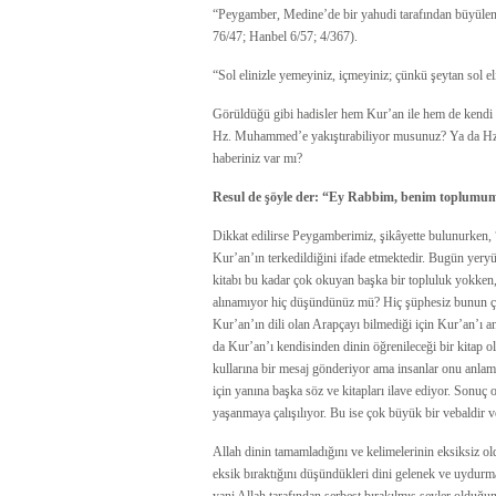
“Peygamber, Medine’de bir yahudi tarafından büyülendi
76/47; Hanbel 6/57; 4/367).
“Sol elinizle yemeyiniz, içmeyiniz; çünkü şeytan sol el
Görüldüğü gibi hadisler hem Kur’an ile hem de kendi iç
Hz. Muhammed’e yakıştırabiliyor musunuz? Ya da Hz.
haberiniz var mı?
Resul de şöyle der: “Ey Rabbim, benim toplumum, 
Dikkat edilirse Peygamberimiz, şikâyette bulunurken, 
Kur’an’ın terkedildiğini ifade etmektedir. Bugün yery
kitabı bu kadar çok okuyan başka bir topluluk yokken
alınamıyor hiç düşündünüz mü? Hiç şüphesiz bunun çe
Kur’an’ın dili olan Arapçayı bilmediği için Kur’an’ı
da Kur’an’ı kendisinden dinin öğrenileceği bir kitap ol
kullarına bir mesaj gönderiyor ama insanlar onu anlam
için yanına başka söz ve kitapları ilave ediyor. Sonuç ol
yaşanmaya çalışılıyor. Bu ise çok büyük bir vebaldir v
Allah dinin tamamladığını ve kelimelerinin eksiksiz 
eksik bıraktığını düşündükleri dini gelenek ve uydurma