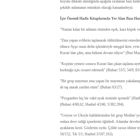
boyutu dikkate alındığında aşağıda sıralanan bazı hadi
şekilde anlamanın mümkün olacağı kanaatindeyiz:
İşte Önemli Hadis Kitaplarında Yer Alan Bazı Had
“Namaz kılan bir adamın önünden eşek, kara köpek ve
“Zina yapan evlilerin taşlanarak öldürülmesini emrede
ölünce Ayşe onun defin işlemleriyle meşgul iken, evin a
Kuran’dan çıktı; ama hükmü devam ediyor” (İbni Mac
“Keçinin yemesi sonucu Kuran’dan çıkan taşlama ayet
korktuğu için cesaret edemedi” (Buhari 53/5; 54/9; 8
“Bir grup maymun zina yapan bir maymunu yakalamış ve
de taş atarak yardım ettim” (Buhari 63/27).
“Peygamber hiç bir vakit ayak üstünde işemedi” (Han
(Buhari 4/60,62; Hanbel 4/246; 5/382,394).
“Ureyne ve Ukeyle kabilelerinden bir grup Medine’y
onlara deve sidiği içmelerini öğütledi. Adamlar develeri
ayaklarını kesti. Gözlerini oydu. Çölde susuz ölüme te
56/152, Tıb 5/1; Hanbel 3/107,163).