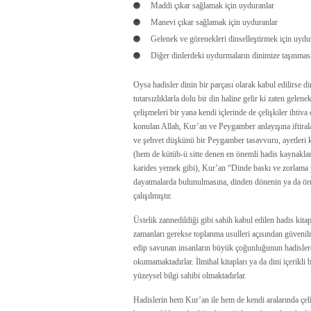
Maddi çıkar sağlamak için uyduranlar
Manevi çıkar sağlamak için uyduranlar
Gelenek ve görenekleri dinselleştirmek için uydu
Diğer dinlerdeki uydurmaların dinimize taşınmas
Oysa hadisler dinin bir parçası olarak kabul edilirse din
tutarsızlıklarla dolu bir din haline gelir ki zaten gelen
çelişmeleri bir yana kendi içlerinde de çelişkiler ihtiva
konulan Allah, Kur’an ve Peygamber anlayışına iftiralar
ve şehvet düşkünü bir Peygamber tasavvuru, ayetleri 
(hem de kütüb-ü sitte denen en önemli hadis kaynaklar
karides yemek gibi), Kur’an “Dinde baskı ve zorlama 
dayatmalarda bulunulmasına, dinden dönenin ya da ör
çalışılmıştır.
Üstelik zannedildiği gibi sahih kabul edilen hadis kitap
zamanları gerekse toplanma usulleri açısından güvenilme
edip savunan insanların büyük çoğunluğunun hadislerd
okumamaktadırlar. İlmihal kitapları ya da dini içerikl
yüzeysel bilgi sahibi olmaktadırlar.
Hadislerin hem Kur’an ile hem de kendi aralarında çe