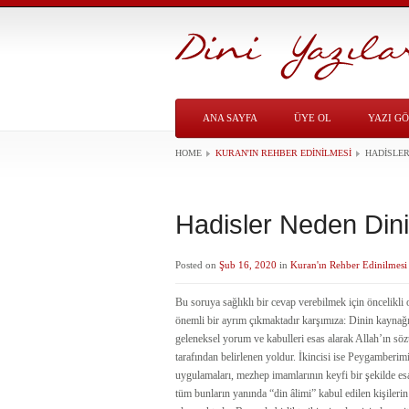
ANA SAYFA
ÜYE OL
YAZI G
HOME
KURAN'IN REHBER EDINILMESI
HADISLER
Hadisler Neden Din
Posted on
Şub 16, 2020
in
Kuran'ın Rehber Edinilmesi
Bu soruya sağlıklı bir cevap verebilmek için öncelikli
önemli bir ayrım çıkmaktadır karşımıza: Dinin kaynağı
geleneksel yorum ve kabulleri esas alarak Allah’ın sö
tarafından belirlenen yoldur. İkincisi ise Peygamberimiz
uygulamaları, mezhep imamlarının keyfi bir şekilde esa
tüm bunların yanında “din âlimi” kabul edilen kişilerin