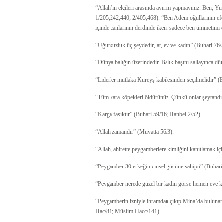
“Allah’ın elçileri arasında ayırım yapmayınız. Ben, 
1/205,242,440; 2/405,468). “Ben Adem oğullarının e
içinde canlarının derdinde iken, sadece ben ümmetimi
“Uğursuzluk üç şeydedir, at, ev ve kadın” (Buhari 76/
“Dünya balığın üzerindedir. Balık başını sallayınca dü
“Liderler mutlaka Kureyş kabilesinden seçilmelidir” (
“Tüm kara köpekleri öldürünüz. Çünkü onlar şeytandır
“Karga fasıktır” (Buhari 59/16; Hanbel 2/52).
“Allah zamandır” (Muvatta 56/3).
“Allah, ahirette peygamberlere kimliğini kanıtlamak içi
“Peygamber 30 erkeğin cinsel gücüne sahipti” (Buhari
“Peygamber nerede güzel bir kadın görse hemen eve ko
“Peygamberin izniyle ihramdan çıkıp Mina’da bulunan
Hac/81; Müslim Hacc/141).