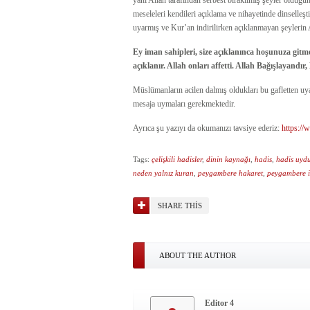
yani Allah tarafından serbest bırakılmış şeyler olduğ
meseleleri kendileri açıklama ve nihayetinde dinselleş
uyarmış ve Kur’an indirilirken açıklanmayan şeylerin Al
Ey iman sahipleri, size açıklanınca hoşunuza gitm
açıklanır. Allah onları affetti. Allah Bağışlayandır
Müslümanların acilen dalmış oldukları bu gafletten uy
mesaja uymaları gerekmektedir.
Ayrıca şu yazıyı da okumanızı tavsiye ederiz:
https://
Tags:
çelişkili hadisler
,
dinin kaynağı
,
hadis
,
hadis uyd
neden yalnız kuran
,
peygambere hakaret
,
peygambere if
SHARE THIS
ABOUT THE AUTHOR
Editor 4