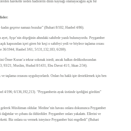
slerden hareketle neden hadislerin dinin kaynağı olamayacağını açık bir
isler:
 kadın geçerse namazı bozulur” (Buhari 8/102; Hanbel 4/86).
n ayet, Ayşe’nin döşeğinin altındaki sahifede yazılı bulunuyordu. Peygamber
çık kapısından içeri giren bir keçi o sahifeyi yedi ve böylece taşlama cezası
e 36/1944; Hanbel 3/61; 5/131,132,183; 6/269).
ini Ömer Kuran‘a tekrar sokmak istedi; ancak halkın dedikodusundan
3/3; 93/21; Muslim, Hudud 8/1431; Ebu Davut 41/1; Itkan 2/34).
 taşlama cezasını uyguluyorlardı. Onları bu haklı işte desteklemek için ben
bel 4/196; 6/136,192,213). “Peygamberin ayak üstünde işediğini gördüm”
e gelerek Müslüman oldular. Medine’nin havası onlara dokununca Peygamber
 dağıttılar ve çobanı da öldürdüler. Peygamber onları yakalattı. Ellerini ve
rketti. Biz onlara su vermek isteyince Peygamber bizi engelledi” (Buhari