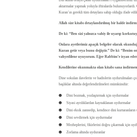
Din adına ortaya çıkan uydurmaları Peygamberimiz üzer
aktarmalar yapmak yoluyla iftiralarda bulunuyorlardı
Kuran’ın gerekli tüm detaylara sahip olduğu ifade edil
Allah size kitabı detaylandırılmış bir halde indi
De ki: “Ben sizi yalnızca vahiy ile uyarıp korkut
Onlara ayetlerimiz apaçık belgeler olarak okund
Kuran getir veya bunu değiştir.” De ki: “Benim 
vahyedilene uyuyorum. Eğer Rabbim’e isyan ed
Kendilerine okunmakta olan kitabı sana indirme
Dine sokulan ilavelerin ve hadislerin uydurulmaları ç
başlıklar altında değerlendirilmeleri mümkündür:
Dini bozmak, yozlaştırmak için uydurmalar
Siyasi ayrılıklardan kaynaklanan uydurmalar
Dini eksik zannedip, kendince dini kurtaranların
Dini sevdirmek için uydurmalar
Mezheplerini, fikirlerini doğru çıkarmak için uyd
Zorlama altında uyduranlar