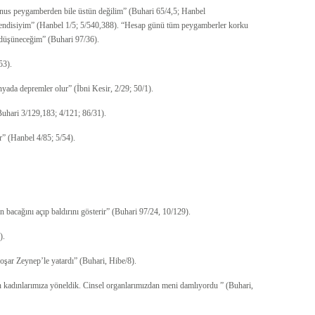
Yunus peygamberden bile üstün değilim” (Buhari 65/4,5; Hanbel
fendisiyim” (Hanbel 1/5; 5/540,388). “Hesap günü tüm peygamberler korku
 düşüneceğim” (Buhari 97/36).
53).
nyada depremler olur” (İbni Kesir, 2/29; 50/1).
Buhari 3/129,183; 4/121; 86/31).
” (Hanbel 4/85; 5/54).
n bacağını açıp baldırını gösterir” (Buhari 97/24, 10/129).
).
şar Zeynep’le yatardı” (Buhari, Hibe/8).
 kadınlarımıza yöneldik. Cinsel organlarımızdan meni damlıyordu ” (Buhari,