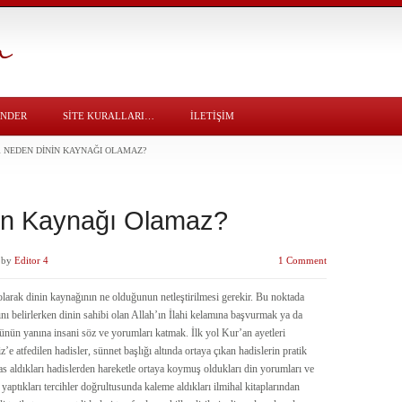
ÖNDER
SITE KURALLARI…
İLETİŞİM
 NEDEN DININ KAYNAĞI OLAMAZ?
in Kaynağı Olamaz?
by
Editor 4
1 Comment
 olarak dinin kaynağının ne olduğunun netleştirilmesi gerekir. Bu noktada
nı belirlerken dinin sahibi olan Allah’ın İlahi kelamına başvurmak ya da
zünün yanına insani söz ve yorumları katmak. İlk yol Kur’an ayetleri
’e atfedilen hadisler, sünnet başlığı altında ortaya çıkan hadislerin pratik
s aldıkları hadislerden hareketle ortaya koymuş oldukları din yorumları ve
 yaptıkları tercihler doğrultusunda kaleme aldıkları ilmihal kitaplarından