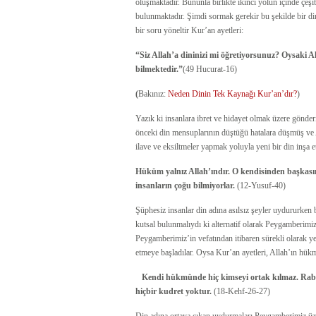
oluşmaktadır. Bununla birlikte ikinci yolun içinde çeşitl
bulunmaktadır. Şimdi sormak gerekir bu şekilde bir din
bir soru yöneltir Kur’an ayetleri:
“Siz Allah’a dininizi mi öğretiyorsunuz? Oysaki Alla
bilmektedir.”
(49 Hucurat-16)
(
Bakınız:
Neden Dinin Tek Kaynağı Kur’an’dır?
)
Yazık ki insanlara ibret ve hidayet olmak üzere gönde
önceki din mensuplarının düştüğü hatalara düşmüş ve Al
ilave ve eksiltmeler yapmak yoluyla yeni bir din inşa e
Hüküm yalnız Allah’ındır. O kendisinden başkası
insanların çoğu bilmiyorlar.
(12-Yusuf-40)
Şüphesiz insanlar din adına asılsız şeyler uydururken 
kutsal bulunmalıydı ki alternatif olarak Peygamberim
Peygamberimiz’in vefatından itibaren sürekli olarak 
etmeye başladılar. Oysa Kur’an ayetleri, Allah’ın hük
Kendi hükmünde hiç kimseyi ortak kılmaz. Rabbi
hiçbir kudret yoktur.
(18-Kehf-26-27)