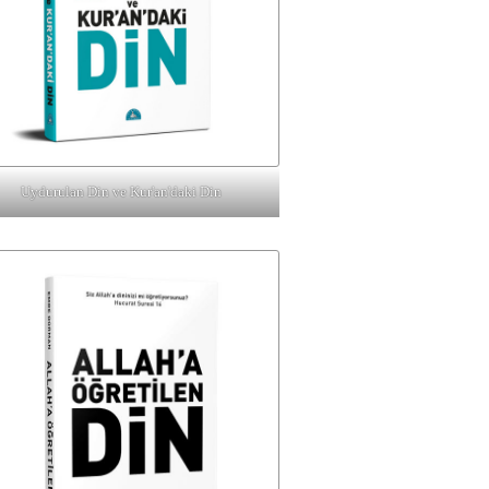
Uydurulan Din ve Kur'an'daki Din