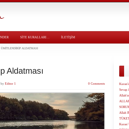
ÖNDER
SITE KURALLARI…
İLETİŞİM
 ÜMITLENDIRIP ALDATMASI
ip Aldatması
by
Editor 1
0 Comments
Kuran'
Sevap 
Allah'ı
ALLAH
SORU
Allah B
TÜKET
Kuran’