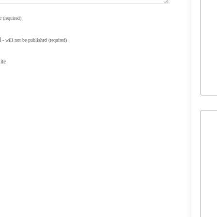
e
(required)
l
- will not be published
(required)
ite