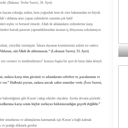
erdir. (Bakınız: Tevbe Suresi, 34. Ayet)
ahrın hayata soktuğu zulüm, hem yoğunluk hem de süre bakımından en büyük
llah’ı aldatma aracı yapan zulümlerin yanında çok hafif
leri teşhis ve bertaraf etmede, Allah ile aldatanların zulümlerine karşı
lümleri kutsalı paravan yapmadıklarından insanın iç dünyasına sokulamıyor.
 zulmü, yüzyıllar sürmüştür. İnkara dayanan komünizmin zulmü ise sadece
‘Aldatan, sizi Allah ile aldatmasın.’’ (Lokman Suresi, 33. Ayet)
n söz vermesi ve ümitlendirmesi” konusu başka bir ayet de biraz daha detaylı
t, onlara karşı tüm gücünü ve adamlarını seferber et, paralarının ve
 ver.” Halbuki şeytan, onlara ancak sahte umutlar verir. (İsra Suresi,
bahsettiğimiz gibi Kuran’ı takip edenler olacaktır. Ayetin devamı şöyledir:
ullarıma karşı senin hiçbir zorlayıcı hükümranlığın geçerli değildir.”
sahte umutlarına ve aldatışlarına kanmamak için Kuran’a bağlı kalmak
 ve pratiğe dökmek gerekir.