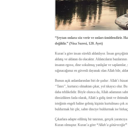
“Şeytan onlara söz verir ve onları ümitlendirir. 
değildir.” (Nisa Suresi, 120. Ayet)
Kuran’a göre insan sürekli aldatılıyor. İnsan gerçeğin
aldatış ve aldatan da olacaktır. Aldatıcıların bazıların
insanın egosu, dine sokulmuş yanlışlar ve saplantılar,
sığınacağımız en güvenli dayanak olan Allah bile, aldatıc
Bunun açık anlamlarından biri de şudur:
Allah’ı bizza
‘‘Tanrı’’, kurtarıcı olmaktan çıkar, yol tıkayıcı olur. B
daha tehlikelidir. Böyle olunca da, Allah adamının sah
dinsizlikten fazla olarak, Allah’a gidiş ümit ve ihtimali
isteğinin engeli haline gelmiş kişinin kurtulması çok zo
buldurmak bir çile, sahte dinciye buldurmak ise birkaç ç
Çıkarlara adapte edilmiş bir tanrının, gerçek yaratıcıya
Kuran olmuştur. Kuran’a göre
‘‘
Allah’a götüreceğiz
’’