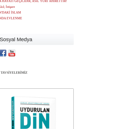
 HAYATI GEÇİCİDİR, ASIL YURT AHİRETTİR!
kıl; İstişare
'DAKİ İSLAM
NDA EVLENME
Sosyal Medya
 TAVSİYELERİMİZ