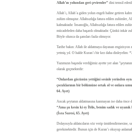
Allah’ın yolundan geri çevirenler’’
dini temsil edenl
Allah’ı, Allah’a giden yolun engeli haline getiren k
zulüm olmuştur. Allahsızlığa fatura edilen zulümler, A
kalmaktadır. İnsanoğlu, Allahsızlığa fatura edilen zulüm
mücadeleden daha başarılı olmaktadır. Çünkü inkár zu
Böyle olunca da şansları fazla olmuyor.
Tarihe bakın: Allah ile aldatmaya dayanan engizisyon
yetmiş yıl. O halde Kuran’ı bir kez daha dinleyelim:
‘
Yazımızın başında verdiğimiz ayette yer alan “şeytanı
olarak geçmektedir:
“Onlardan gücünün yettiğini sesinle yerinden oyna
çocuklarının bir bölümüne ortak ol ve onlara umut
64. Ayet)
Ancak şeytanın aldatmasına kanmayan ise daha önce de 
“Ama şu kesin ki ey İblis, benim sadık ve uyanık k
(İsra Suresi, 65. Ayet)
Dolayısıyla aldatıcıların söz verip ümitlendirmesine, 
gerekmektedir. Bunun için de Kuran’ı okuyup anlamak