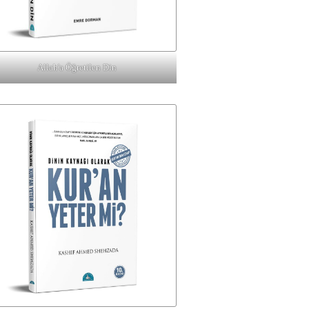
Allah'a Öğretilen Din