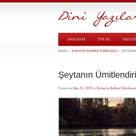
ANA SAYFA
ÜYE OL
YAZI G
HOME
KURAN'IN REHBER EDINILMESI
ŞEYTANIN
Şeytanın Ümitlendir
Posted on
Ağu 20, 2020
in
Kuran'ın Rehber Edinilmesi