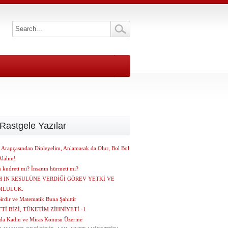
Rastgele Yazılar
ı Arapçasından Dinleyelim, Anlamasak da Olur, Bol Bol
Alalım!
n kudreti mi? İnsanın hürmeti mi?
 IN RESULÜNE VERDİĞİ GÖREV YETKİ VE
MLULUK.
irdir ve Matematik Buna Şahittir
Tİ BİZİ, TÜKETİM ZİHNİYETİ -1
da Kadın ve Miras Konusu Üzerine