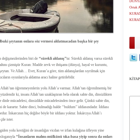
DÜNYA
Ortak A
KURAN
KURA
Halbuki şeytanın onlara söz vermesi aldatmacadan başka bir şey
in değişmezlerinden biri de
‘‘sürekli aldanış’’
tır. Sürekli aldanış varsa sürekli
ın altını çizmiştir Kuran: Madde zevk ve ihtişamı (dünya), hayal ve kuruntu,
 şeytan. Ve Allah… Evet, Kuran’a göre, tüm aldanışlardan sıyrılmak için
ıların oyunlarıyla aldatma aracı haline getirilebilir.
KİTAP
t Allah’tan öğrenmeyenlerin yolu Allah’a varmaz. Allah’tan öğrenilmemiş bir
u yüzdendir ki, insanı Allah’tan uzaklaştıran bela olarak sahte din, dinsizlikten
te dinle mücadelesi, dinsizlikle mücadelesinden önce gelir. Çünkü sahte din,
ni de karartır. Sahte dinci, bulmadığı halde ‘‘buldum’’ iddiasındadır. İddiası
rdur. İnkarcının hiç değilse böyle bir iddiası yoktur. İnkárcıya Allah’ı
ile ister.
 giden yolu kestiğini de insanlığın vicdan ve irfan kulağına üfleyen yine
sloganıyla
‘‘İnsanların malını-mülkünü tıka-basa yiyip sonra da onları