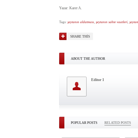
Yazar: Karer A.
Tags:
şeytanın aldatması
,
şeytanın sahte vaatleri
,
şeyta
SHARE THIS
ABOUT THE AUTHOR
Editor 1
POPULAR POSTS
RELATED POSTS