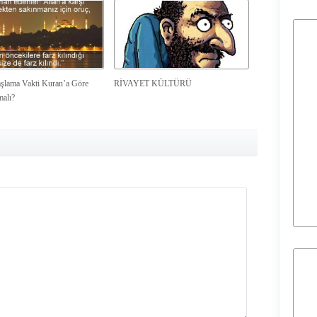
şlama Vakti Kuran’a Göre
RİVAYET KÜLTÜRÜ
malı?